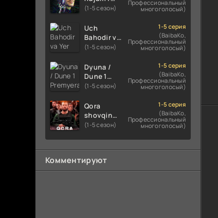
Профессиональный
O'zbekcha
Kiber
(1-5 сезон)
многоголосый)
tarjima
jinoyat /
kino HD
Kiber ataka
1-5 серия
Uch
Skachat
Xitoy filmi
(BaibaKo,
Bahodir va
Профессиональный
Uzbek
Yer markazi
(1-5 сезон)
многоголосый)
tilida
Uzbek
O'zbekcha
tilida
1-5 серия
Dyuna /
(2023-
Multfilm
(BaibaKo,
Dune 1
Профессиональный
2025)
2025
Premyera
(1-5 сезон)
многоголосый)
tarjima
tarjima HD
Uzbek
kino HD
skachat
tilida 2021
1-5 серия
Qora
skachat
O'zbekcha
(BaibaKo,
shovqin
Профессиональный
tarjima
Uzbek
(1-5 сезон)
многоголосый)
kino HD
tilida 2024
Premyera
O'zbekcha
Комментируют
tarjima
kino HD
skachat