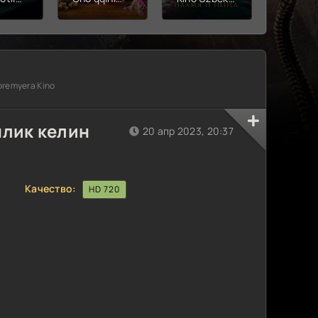
alar
zabt et /
tilida (2025)
Premye
Barcha
O'zbekcha
2026 U
davrlarning
tarjima kino
tilida
kcha
eng zo'ri
720p HD
O'zbek
 kino
Multfilm
skachat
tarjima
HD
Uzbek tilida
Full HD 
 premyera Kino
at
2026
ix skac
tarjima HD
skachat
онлик келин
20 апр 2023, 20:37
Качество:
HD 720