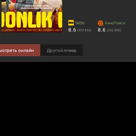
8.6
8.6
(302 856)
(302 856)
мотреть онлайн
Другой плеер