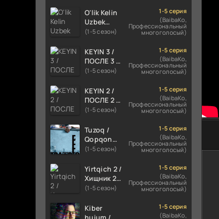
TILIDA
HIND KINO
1-5 серия
O'lik Kelin
2024
(BaibaKo,
Uzbek
Профессиональный
TARJIMA
tilida 2023
(1-5 сезон)
многоголосый)
720p HD
Multfilm
Skachat
Tarjima
1-5 серия
KEYIN 3 /
kino
(BaibaKo,
ПОСЛЕ 3 /
Профессиональный
skachat
AFTER 3
(1-5 сезон)
многоголосый)
ROMANTIK
FILM
1-5 серия
KEYIN 2 /
UZBEK
(BaibaKo,
ПОСЛЕ 2 /
Профессиональный
TILIDA
AFTER 2
(1-5 сезон)
многоголосый)
2021
ROMANTIK
TARJIMA
FILM
1-5 серия
Tuzoq /
FILM HD
UZBEK
(BaibaKo,
Qopqon
Профессиональный
TILIDA
Hind
(1-5 сезон)
многоголосый)
2020
kinosi
TARJIMA
2016 Uzbek
1-5 серия
Yirtqich 2 /
FILM HD
tilida
(BaibaKo,
Хищник 2
Профессиональный
tarjima film
Xishnik
(1-5 сезон)
многоголосый)
HD
Uzbek
tilida 2018-
1-5 серия
Kiber
2024
(BaibaKo,
hujum /