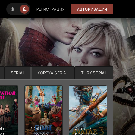
РЕГИСТРАЦИЯ
АВТОРИЗАЦИЯ
SERIAL
KOREYA SERIAL
TURK SERIAL
nkor
GOAT:
Avatar 3
Xushta
otil
Cho'qqini
Kino Uzbek
Ujas ki