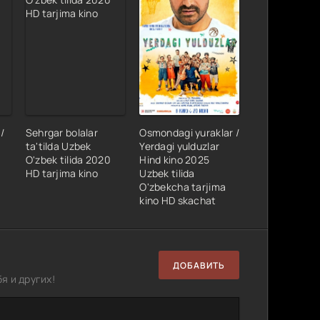
/
Sehrgar bolalar
Osmondagi yuraklar /
ta'tilda Uzbek
Yerdagi yulduzlar
O'zbek tilida 2020
Hind kino 2025
HD tarjima kino
Uzbek tilida
O'zbekcha tarjima
kino HD skachat
ДОБАВИТЬ
я и других!