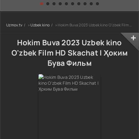
kino) tarjima HD
Uzbek tilida
yuksalishi
skachat
Premyera Netflix
filmi Uzbek tilida
O'zbekcha 2026
Uzmov.tv
»
Uzbek kino
» Hokim Buva 2023 Uzbek kino O'zbek Film HD Skachat | Ҳоким Бува Фильм
tarjima kino Full
HD tas-ix
skachat
Hokim Buva 2023 Uzbek kino
O'zbek Film HD Skachat | Ҳоким
Бува Фильм