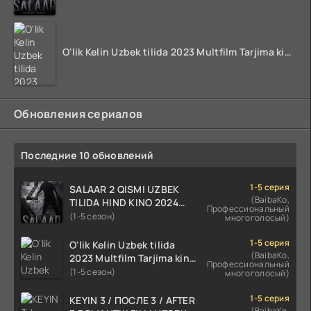
O'lik Kelin Uzbek tilida 2023 Multfilm Tarjima kino skachat
Обновления сериалов
Последние 10 обновлений
1-5 серия
SALAAR 2 QISMI UZBEK
(BaibaKo,
TILIDA HIND KINO 2024
Профессиональный
TARJIMA 720p HD Skachat
(1-5 сезон)
многоголосый)
1-5 серия
O'lik Kelin Uzbek tilida
(BaibaKo,
2023 Multfilm Tarjima kino
Профессиональный
skachat
(1-5 сезон)
многоголосый)
1-5 серия
KEYIN 3 / ПОСЛЕ 3 / AFTER
(BaibaKo,