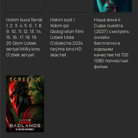
Hokim buva Serial
Hokim ayol /
Наша вина 4
1. 2. 3. 4. 5. 6. 7. 8.
Xokim qiz
Culpa nuestra
9. 10. 11. 12. 13. 14.
Qozog'iston filmi
(2027) смотреть
15. 16. 17. 18. 19.
Uzbek tilida
онлайн
20 Qism Uzbek
O'zbekcha 2024
бесплатно в
seriyal Milliy kino
tarjima kino HD
хорошем
O'zbek seryali
skachat
качестве hd 720
1080 полностью
фильм