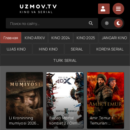
UZMOV.TV
KINO VA SERIAL
Главная
KINO ARXIV
KINO 2024
KINO 2025
JANGARI KINO
UJAS KINO
HIND KINO
SERIAL
KOREYA SERIAL
TURK SERIAL
Li Kroninning
Видео Mortal
Amir Temur /
mumiyosi 2026
kombat 2 / Ólim
Temurlan:
(uzbek tilida
jangi 2 (2026)
Fathchining