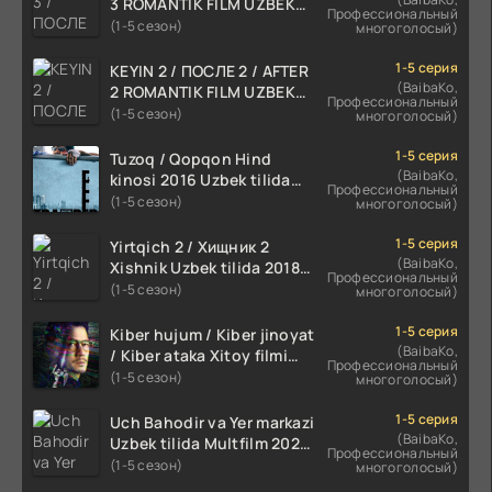
3 ROMANTIK FILM UZBEK
Профессиональный
TILIDA 2021 TARJIMA FILM
(1-5 сезон)
многоголосый)
HD
1-5 серия
KEYIN 2 / ПОСЛЕ 2 / AFTER
(BaibaKo,
2 ROMANTIK FILM UZBEK
Профессиональный
TILIDA 2020 TARJIMA FILM
(1-5 сезон)
многоголосый)
HD
1-5 серия
Tuzoq / Qopqon Hind
(BaibaKo,
kinosi 2016 Uzbek tilida
Профессиональный
tarjima film HD
(1-5 сезон)
многоголосый)
1-5 серия
Yirtqich 2 / Хищник 2
(BaibaKo,
Xishnik Uzbek tilida 2018-
Профессиональный
2024 O'zbekcha tarjima
(1-5 сезон)
многоголосый)
kino HD Skachat
1-5 серия
Kiber hujum / Kiber jinoyat
(BaibaKo,
/ Kiber ataka Xitoy filmi
Профессиональный
Uzbek tilida O'zbekcha
(1-5 сезон)
многоголосый)
(2023-2025) tarjima kino
HD skachat
1-5 серия
Uch Bahodir va Yer markazi
(BaibaKo,
Uzbek tilida Multfilm 2025
Профессиональный
tarjima HD skachat
(1-5 сезон)
многоголосый)