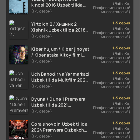
(BaibaKo,
kinosi 2016 Uzbek tilida
Профессиональный
tarjima film HD
(1-5 сезон)
многоголосый)
1-5 серия
Yirtqich 2 / Хищник 2
(BaibaKo,
Xishnik Uzbek tilida 2018-
Профессиональный
2024 O'zbekcha tarjima
(1-5 сезон)
многоголосый)
kino HD Skachat
1-5 серия
Kiber hujum / Kiber jinoyat
(BaibaKo,
/ Kiber ataka Xitoy filmi
Профессиональный
Uzbek tilida O'zbekcha
(1-5 сезон)
многоголосый)
(2023-2025) tarjima kino
HD skachat
1-5 серия
Uch Bahodir va Yer markazi
(BaibaKo,
Uzbek tilida Multfilm 2025
Профессиональный
tarjima HD skachat
(1-5 сезон)
многоголосый)
1-5 серия
Dyuna / Dune 1 Premyera
(BaibaKo,
Uzbek tilida 2021
Профессиональный
O'zbekcha tarjima kino HD
(1-5 сезон)
многоголосый)
1-5 серия
Qora shovqin Uzbek tilida
(BaibaKo,
2024 Premyera O'zbekcha
Профессиональный
tarjima kino HD skachat
(1-5 сезон)
многоголосый)