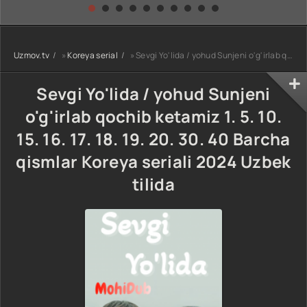
kino) tarjima HD
Uzbek tilida
yuksalishi
skachat
Premyera Netflix
filmi Uzbek tilida
O'zbekcha 2026
Uzmov.tv
»
Koreya serial
» Sevgi Yo'lida / yohud Sunjeni o'g'irlab qochib ketamiz 1. 5. 10. 15. 16. 17. 18. 19. 20. 30. 40 Barcha qismlar Koreya seriali 2024 Uzbek tilida
tarjima kino Full
HD tas-ix
skachat
Sevgi Yo'lida / yohud Sunjeni
o'g'irlab qochib ketamiz 1. 5. 10.
15. 16. 17. 18. 19. 20. 30. 40 Barcha
qismlar Koreya seriali 2024 Uzbek
tilida