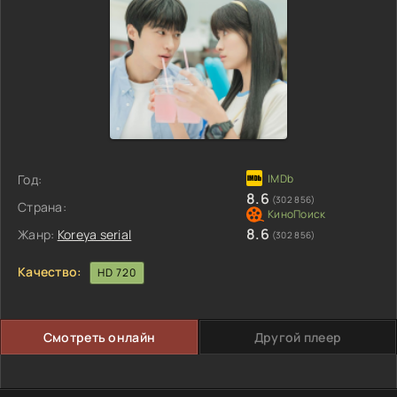
Год:
8.6
(302 856)
Страна:
8.6
Жанр:
Koreya serial
(302 856)
Качество:
HD 720
Смотреть онлайн
Другой плеер