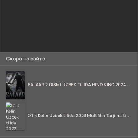
Скоро на сайте
SALAAR 2 QISMI UZBEK TILIDA HIND KINO 2024 TARJIMA 720p HD Skachat
O'lik Kelin Uzbek tilida 2023 Multfilm Tarjima kino skachat