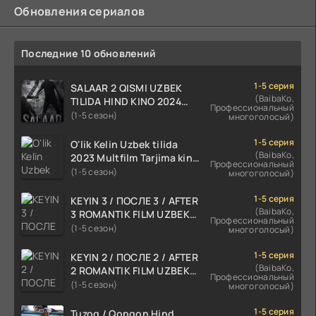
Обновления сериалов
Последние 10 обновлений
1-5 серия
SALAAR 2 QISMI UZBEK
(BaibaKo,
TILIDA HIND KINO 2024
Профессиональный
TARJIMA 720p HD Skachat
(1-5 сезон)
многоголосый)
1-5 серия
O'lik Kelin Uzbek tilida
(BaibaKo,
2023 Multfilm Tarjima kino
Профессиональный
skachat
(1-5 сезон)
многоголосый)
1-5 серия
KEYIN 3 / ПОСЛЕ 3 / AFTER
(BaibaKo,
3 ROMANTIK FILM UZBEK
Профессиональный
TILIDA 2021 TARJIMA FILM
(1-5 сезон)
многоголосый)
HD
1-5 серия
KEYIN 2 / ПОСЛЕ 2 / AFTER
(BaibaKo,
2 ROMANTIK FILM UZBEK
Профессиональный
TILIDA 2020 TARJIMA FILM
(1-5 сезон)
многоголосый)
HD
1-5 серия
Tuzoq / Qopqon Hind