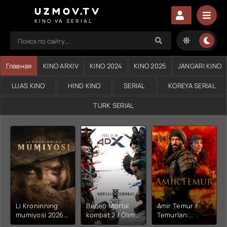
UZMOV.TV
KINO VA SERIAL
Главная
KINO ARXIV
KINO 2024
KINO 2025
JANGARI KINO
UJAS KINO
HIND KINO
SERIAL
KOREYA SERIAL
TURK SERIAL
Li Kroninning
Видео Mortal
Amir Temur /
mumiyosi 2026
kombat 2 / Ólim
Temurlan:
(uzbek tilida
jangi 2 (2026)
Fathchining