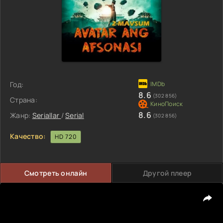
Год:
8.6
(302 856)
Страна:
8.6
Жанр:
Seriallar
/
Serial
(302 856)
Качество:
HD 720
Смотреть онлайн
Другой плеер