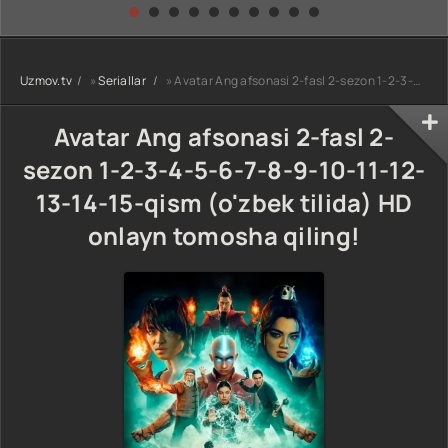
kino) tarjima HD
Uzbek tilida
yuksalishi
skachat
Premyera Netflix
filmi Uzbek tilida
O'zbekcha 2026
Uzmov.tv
»
Seriallar
» Avatar Ang afsonasi 2-fasl 2-sezon 1-2-3-4-5-6-7-8-9-10-11-12-13-14-15-qism (o'zbek tilida) HD onlayn tomosha qiling!
tarjima kino Full
HD tas-ix
skachat
Avatar Ang afsonasi 2-fasl 2-
sezon 1-2-3-4-5-6-7-8-9-10-11-12-
13-14-15-qism (o'zbek tilida) HD
onlayn tomosha qiling!