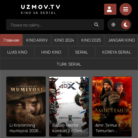
UZMOV.TV
KINO VA SERIAL
Главная
KINO ARXIV
KINO 2024
KINO 2025
JANGARI KINO
UJAS KINO
HIND KINO
SERIAL
KOREYA SERIAL
TURK SERIAL
Li Kroninning
Видео Mortal
Amir Temur /
mumiyosi 2026
kombat 2 / Ólim
Temurlan:
(uzbek tilida
jangi 2 (2026)
Fathchining