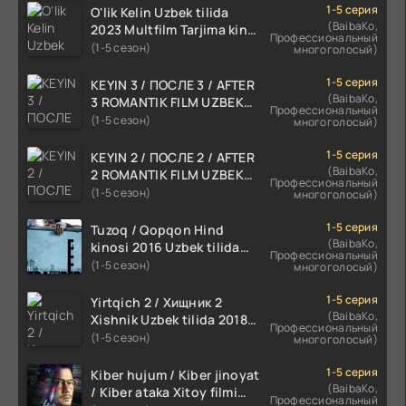
1-5 серия
O'lik Kelin Uzbek tilida
(BaibaKo,
2023 Multfilm Tarjima kino
Профессиональный
skachat
(1-5 сезон)
многоголосый)
1-5 серия
KEYIN 3 / ПОСЛЕ 3 / AFTER
(BaibaKo,
3 ROMANTIK FILM UZBEK
Профессиональный
TILIDA 2021 TARJIMA FILM
(1-5 сезон)
многоголосый)
HD
1-5 серия
KEYIN 2 / ПОСЛЕ 2 / AFTER
(BaibaKo,
2 ROMANTIK FILM UZBEK
Профессиональный
TILIDA 2020 TARJIMA FILM
(1-5 сезон)
многоголосый)
HD
1-5 серия
Tuzoq / Qopqon Hind
(BaibaKo,
kinosi 2016 Uzbek tilida
Профессиональный
tarjima film HD
(1-5 сезон)
многоголосый)
1-5 серия
Yirtqich 2 / Хищник 2
(BaibaKo,
Xishnik Uzbek tilida 2018-
Профессиональный
2024 O'zbekcha tarjima
(1-5 сезон)
многоголосый)
kino HD Skachat
1-5 серия
Kiber hujum / Kiber jinoyat
(BaibaKo,
/ Kiber ataka Xitoy filmi
Профессиональный