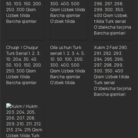
Chuqir / Chuqur
Oila uchun Turk
Xukm 2 Fasl 290.
Turk Serial 1. 2. 3.
seriali 1. 2. 3. 4. 5.
291. 292. 293.
10. 20a. 30. 40.
10. 50. 100. 200.
294. 295. 296.
50. 100. 150. 200.
300. 400. 500
297. 298. 299.
250. 300 Qism
Qism Uzbek tilida
300. 350. 400
Uzbek tilida
Barcha qismlar
Qism Uzbek tilida
Barcha qismlar
O'zbek tilida
Turk serial
O'zbekcha tarjima
Barcha qismlari