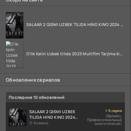
SALAAR 2 QISMI UZBEK TILIDA HIND KINO 2024 TARJIMA 720p HD Skachat
O'lik Kelin Uzbek tilida 2023 Multfilm Tarjima kino skachat
Обновления сериалов
Последние 10 обновлений
1-5 серия
SALAAR 2 QISMI UZBEK
(BaibaKo,
TILIDA HIND KINO 2024
Профессиональный
TARJIMA 720p HD Skachat
(1-5 сезон)
многоголосый)