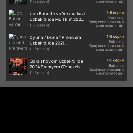
Uzbek tilida O'zbekcha
(1-5 сезон)
многоголосый)
(2023-2025) tarjima kino
HD skachat
1-5 серия
Uch Bahodir va Yer markazi
(BaibaKo,
Uzbek tilida Multfilm 2025
Профессиональный
tarjima HD skachat
(1-5 сезон)
многоголосый)
1-5 серия
Dyuna / Dune 1 Premyera
(BaibaKo,
Uzbek tilida 2021
Профессиональный
O'zbekcha tarjima kino HD
(1-5 сезон)
многоголосый)
1-5 серия
Qora shovqin Uzbek tilida
(BaibaKo,
2024 Premyera O'zbekcha
Профессиональный
tarjima kino HD skachat
(1-5 сезон)
многоголосый)
Комментируют