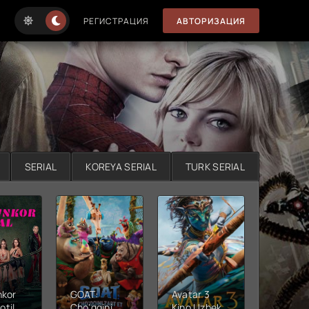
РЕГИСТРАЦИЯ
АВТОРИЗАЦИЯ
SERIAL
KOREYA SERIAL
TURK SERIAL
nkor
GOAT:
Avatar 3
Xushta
otil
Cho'qqini
Kino Uzbek
Ujas ki