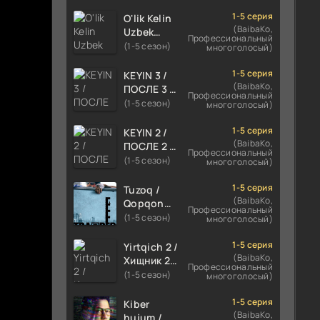
TILIDA
HIND KINO
1-5 серия
O'lik Kelin
2024
(BaibaKo,
Uzbek
Профессиональный
TARJIMA
tilida 2023
(1-5 сезон)
многоголосый)
720p HD
Multfilm
Skachat
Tarjima
1-5 серия
KEYIN 3 /
kino
(BaibaKo,
ПОСЛЕ 3 /
Профессиональный
skachat
AFTER 3
(1-5 сезон)
многоголосый)
ROMANTIK
FILM
1-5 серия
KEYIN 2 /
UZBEK
(BaibaKo,
ПОСЛЕ 2 /
Профессиональный
TILIDA
AFTER 2
(1-5 сезон)
многоголосый)
2021
ROMANTIK
TARJIMA
FILM
1-5 серия
Tuzoq /
FILM HD
UZBEK
(BaibaKo,
Qopqon
Профессиональный
TILIDA
Hind
(1-5 сезон)
многоголосый)
2020
kinosi
TARJIMA
2016 Uzbek
1-5 серия
Yirtqich 2 /
FILM HD
tilida
(BaibaKo,
Хищник 2
Профессиональный
tarjima film
Xishnik
(1-5 сезон)
многоголосый)
HD
Uzbek
tilida 2018-
1-5 серия
Kiber
2024
(BaibaKo,
hujum /