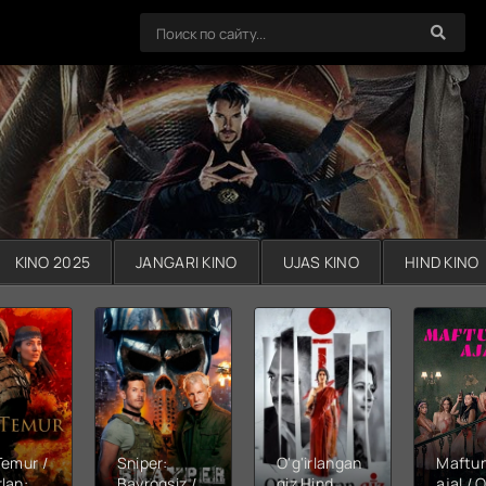
KINO 2025
JANGARI KINO
UJAS KINO
HIND KINO
Temur /
Sniper:
O'g'irlangan
Maftu
lan:
Bayroqsiz /
qiz Hind
ajal / Q