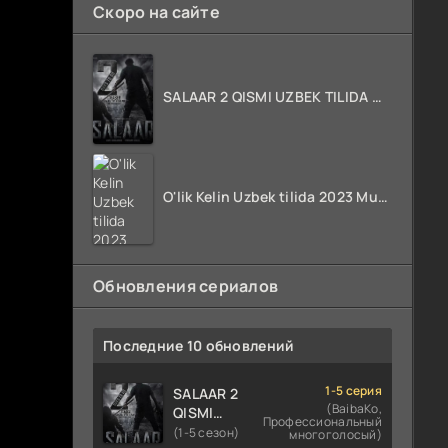
Скоро на сайте
SALAAR 2 QISMI UZBEK TILIDA HIND KINO 2024 TARJIMA 720p HD Skachat
O'lik Kelin Uzbek tilida 2023 Multfilm Tarjima kino skachat
Обновления сериалов
Последние 10 обновлений
1-5 серия
SALAAR 2
(BaibaKo,
QISMI
Профессиональный
UZBEK
(1-5 сезон)
многоголосый)