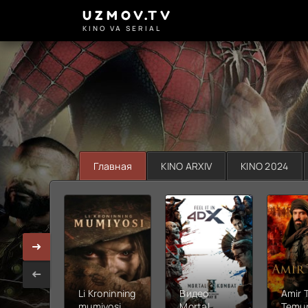
UZMOV.TV
KINO VA SERIAL
Главная
KINO ARXIV
KINO 2024
Li Kroninning
Видео
Amir 
mumiyosi
Mortal
Temur