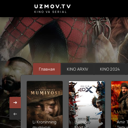
UZMOV.TV
KINO VA SERIAL
Главная
KINO ARXIV
KINO 2024
Li Kroninning
Видео
Amir 
mumiyosi
Mortal
Temur