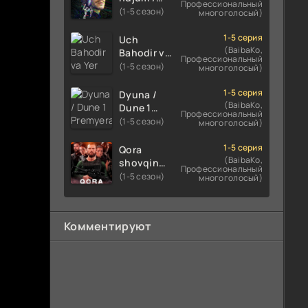
Профессиональный
O'zbekcha
Kiber
(1-5 сезон)
многоголосый)
tarjima
jinoyat /
kino HD
Kiber ataka
1-5 серия
Uch
Skachat
Xitoy filmi
(BaibaKo,
Bahodir va
Профессиональный
Uzbek
Yer markazi
(1-5 сезон)
многоголосый)
tilida
Uzbek
O'zbekcha
tilida
1-5 серия
Dyuna /
(2023-
Multfilm
(BaibaKo,
Dune 1
Профессиональный
2025)
2025
Premyera
(1-5 сезон)
многоголосый)
tarjima
tarjima HD
Uzbek
kino HD
skachat
tilida 2021
1-5 серия
Qora
skachat
O'zbekcha
(BaibaKo,
shovqin
Профессиональный
tarjima
Uzbek
(1-5 сезон)
многоголосый)
kino HD
tilida 2024
Premyera
O'zbekcha
Комментируют
tarjima
kino HD
skachat