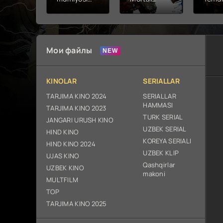
2026 (uzbek
kombat 2 /
Fathc
tilida kino)
Ólim jangi 2
yuksal
tarjima HD
(2026)
Prem
skachat
Uzbek tilida
Netfli
Uzbek 
Мои файлы
O'zbe
2026
tarjim
KINOLAR
SERIALLAR
Full H
ix sk
TARJIMA KINO 2024
SERIALLAR
HAMMASI
TARJIMA KINO 2023
TURK SERIAL
JANGARI URUSH KINO
UZBEK SERIAL
HIND KINO
KOREYA SERIALI
HIND KINO 2024
UZBEK KLIP
UJAS KINO
Qashqirlar
UZBEK KINO
makoni
MULTFILM
TOP
TARJIMA KINO 2025