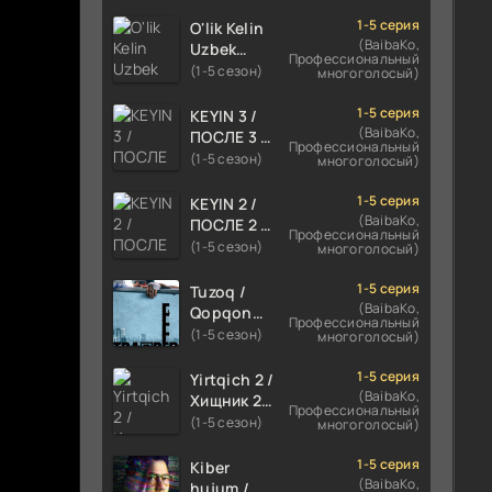
TILIDA
HIND KINO
1-5 серия
O'lik Kelin
2024
(BaibaKo,
Uzbek
Профессиональный
TARJIMA
tilida 2023
(1-5 сезон)
многоголосый)
720p HD
Multfilm
Skachat
Tarjima
1-5 серия
KEYIN 3 /
kino
(BaibaKo,
ПОСЛЕ 3 /
Профессиональный
skachat
AFTER 3
(1-5 сезон)
многоголосый)
ROMANTIK
FILM
1-5 серия
KEYIN 2 /
UZBEK
(BaibaKo,
ПОСЛЕ 2 /
Профессиональный
TILIDA
AFTER 2
(1-5 сезон)
многоголосый)
2021
ROMANTIK
TARJIMA
FILM
1-5 серия
Tuzoq /
FILM HD
UZBEK
(BaibaKo,
Qopqon
Профессиональный
TILIDA
Hind
(1-5 сезон)
многоголосый)
2020
kinosi
TARJIMA
2016 Uzbek
1-5 серия
Yirtqich 2 /
FILM HD
tilida
(BaibaKo,
Хищник 2
Профессиональный
tarjima film
Xishnik
(1-5 сезон)
многоголосый)
HD
Uzbek
tilida 2018-
1-5 серия
Kiber
2024
(BaibaKo,
hujum /