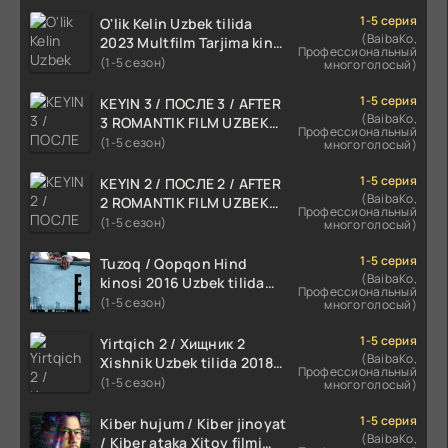
1-5 серия
O'lik Kelin Uzbek tilida
(BaibaKo,
2023 Multfilm Tarjima kino
Профессиональный
skachat
(1-5 сезон)
многоголосый)
1-5 серия
KEYIN 3 / ПОСЛЕ 3 / AFTER
(BaibaKo,
3 ROMANTIK FILM UZBEK
Профессиональный
TILIDA 2021 TARJIMA FILM
(1-5 сезон)
многоголосый)
HD
1-5 серия
KEYIN 2 / ПОСЛЕ 2 / AFTER
(BaibaKo,
2 ROMANTIK FILM UZBEK
Профессиональный
TILIDA 2020 TARJIMA FILM
(1-5 сезон)
многоголосый)
HD
1-5 серия
Tuzoq / Qopqon Hind
(BaibaKo,
kinosi 2016 Uzbek tilida
Профессиональный
tarjima film HD
(1-5 сезон)
многоголосый)
1-5 серия
Yirtqich 2 / Хищник 2
(BaibaKo,
Xishnik Uzbek tilida 2018-
Профессиональный
2024 O'zbekcha tarjima
(1-5 сезон)
многоголосый)
kino HD Skachat
1-5 серия
Kiber hujum / Kiber jinoyat
(BaibaKo,
/ Kiber ataka Xitoy filmi