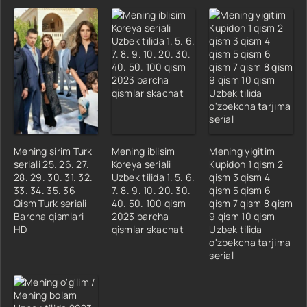
Mening sirim Turk
Mening iblisim
Mening yigitim
seriali 25. 26. 27.
Koreya seriali
Kupidon 1 qism 2
28. 29. 30. 31. 32.
Uzbek tilida 1. 5. 6.
qism 3 qism 4
33. 34. 35. 36
7. 8. 9. 10. 20. 30.
qism 5 qism 6
Qism Turk seriali
40. 50. 100 qism
qism 7 qism 8 qism
Barcha qismlari
2023 barcha
9 qism 10 qism
HD
qismlar skachat
Uzbek tilida
o'zbekcha tarjima
serial