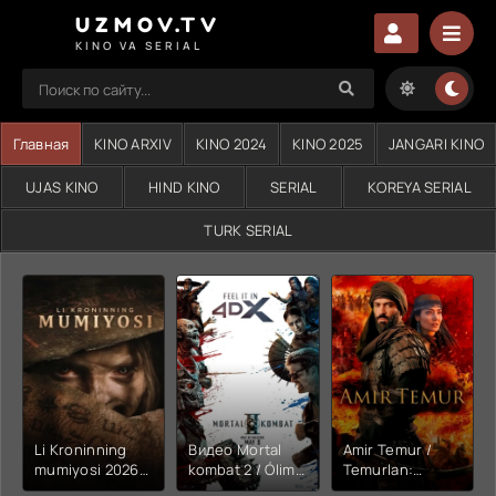
UZMOV.TV
KINO VA SERIAL
Главная
KINO ARXIV
KINO 2024
KINO 2025
JANGARI KINO
UJAS KINO
HIND KINO
SERIAL
KOREYA SERIAL
TURK SERIAL
Li Kroninning
Видео Mortal
Amir Temur /
mumiyosi 2026
kombat 2 / Ólim
Temurlan:
(uzbek tilida
jangi 2 (2026)
Fathchining