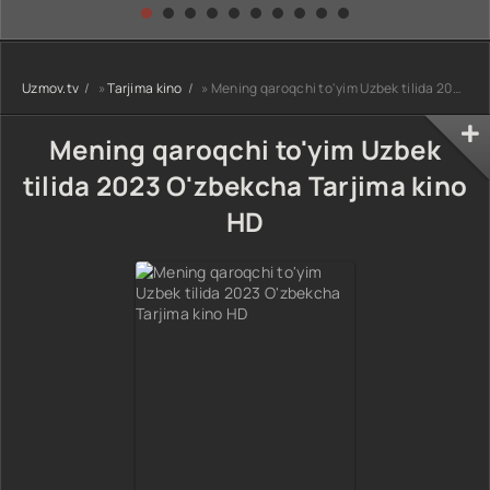
kino) tarjima HD
Uzbek tilida
yuksalishi
skachat
Premyera Netflix
filmi Uzbek tilida
O'zbekcha 2026
Uzmov.tv
»
Tarjima kino
» Mening qaroqchi to'yim Uzbek tilida 2023 O'zbekcha Tarjima kino HD
tarjima kino Full
HD tas-ix
skachat
Mening qaroqchi to'yim Uzbek
tilida 2023 O'zbekcha Tarjima kino
HD