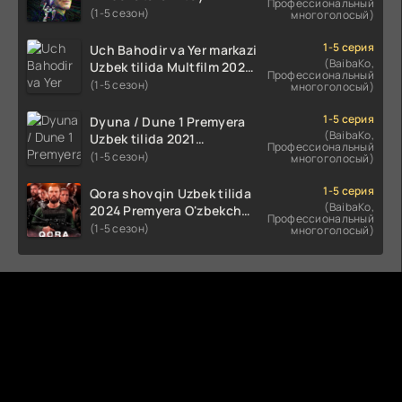
Профессиональный
Uzbek tilida O'zbekcha
(1-5 сезон)
многоголосый)
(2023-2025) tarjima kino
HD skachat
1-5 серия
Uch Bahodir va Yer markazi
(BaibaKo,
Uzbek tilida Multfilm 2025
Профессиональный
tarjima HD skachat
(1-5 сезон)
многоголосый)
1-5 серия
Dyuna / Dune 1 Premyera
(BaibaKo,
Uzbek tilida 2021
Профессиональный
O'zbekcha tarjima kino HD
(1-5 сезон)
многоголосый)
1-5 серия
Qora shovqin Uzbek tilida
(BaibaKo,
2024 Premyera O'zbekcha
Профессиональный
tarjima kino HD skachat
(1-5 сезон)
многоголосый)
Комментируют