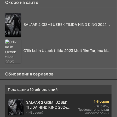
Скоро на сайте
SALAAR 2 QISMI UZBEK TILIDA HIND KINO 2024 TARJIMA 720p HD Skachat
O'lik Kelin Uzbek tilida 2023 Multfilm Tarjima kino skachat
Обновления сериалов
Последние 10 обновлений
1-5 серия
SALAAR 2 QISMI UZBEK
(BaibaKo,
TILIDA HIND KINO 2024
Профессиональный
TARJIMA 720p HD Skachat
(1-5 сезон)
многоголосый)