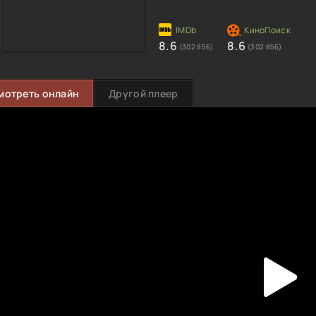
8.6
8.6
(302 856)
(302 856)
мотреть онлайн
Другой плеер