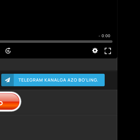
- 0:00
TELEGRAM KANALGA AZO BO'LING.