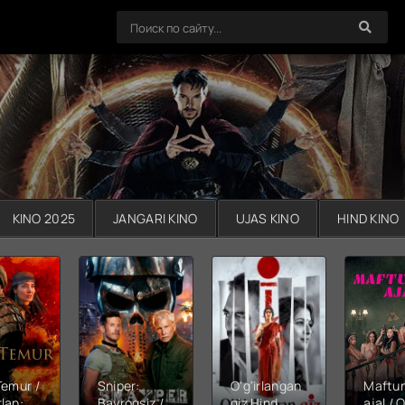
KINO 2025
JANGARI KINO
UJAS KINO
HIND KINO
Temur /
Sniper:
O'g'irlangan
Maftu
lan:
Bayroqsiz /
qiz Hind
ajal / Q