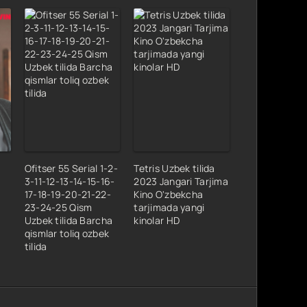
Ofitser 55 Serial 1-2-
Tetris Uzbek tilida
3-11-12-13-14-15-16-
2023 Jangari Tarjima
17-18-19-20-21-22-
Kino O'zbekcha
23-24-25 Qism
tarjimada yangi
Uzbek tilida Barcha
kinolar HD
qismlar toliq ozbek
tilida