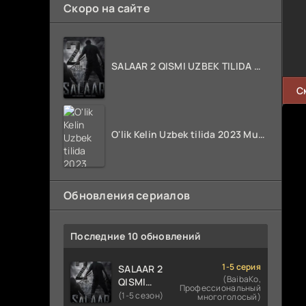
Скоро на сайте
SALAAR 2 QISMI UZBEK TILIDA HIND KINO 2024 TARJIMA 720p HD Skachat
С
O'lik Kelin Uzbek tilida 2023 Multfilm Tarjima kino skachat
Обновления сериалов
Последние 10 обновлений
1-5 серия
SALAAR 2
(BaibaKo,
QISMI
Профессиональный
UZBEK
(1-5 сезон)
многоголосый)