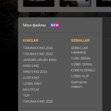
2026 (uzbek
kombat 2 /
Fathc
tilida kino)
Ólim jangi 2
yuksal
tarjima HD
(2026)
Prem
skachat
Uzbek tilida
Netfli
Uzbek 
Мои файлы
O'zbe
2026
tarjim
KINOLAR
SERIALLAR
Full H
ix sk
TARJIMA KINO 2024
SERIALLAR
HAMMASI
TARJIMA KINO 2023
TURK SERIAL
JANGARI URUSH KINO
UZBEK SERIAL
HIND KINO
KOREYA SERIALI
HIND KINO 2024
UZBEK KLIP
UJAS KINO
Qashqirlar
UZBEK KINO
makoni
MULTFILM
TOP
TARJIMA KINO 2025