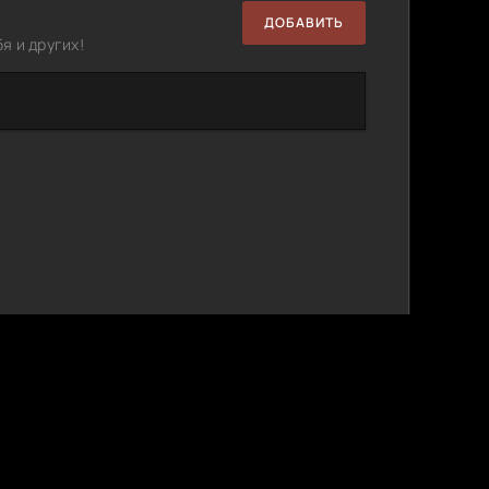
ДОБАВИТЬ
я и других!