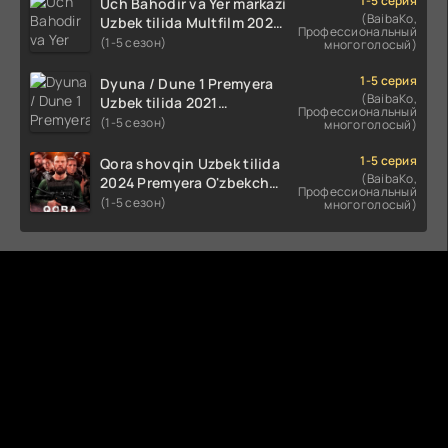
1-5 серия
Uch Bahodir va Yer markazi
(BaibaKo,
Uzbek tilida Multfilm 2025
Профессиональный
tarjima HD skachat
(1-5 сезон)
многоголосый)
1-5 серия
Dyuna / Dune 1 Premyera
(BaibaKo,
Uzbek tilida 2021
Профессиональный
O'zbekcha tarjima kino HD
(1-5 сезон)
многоголосый)
1-5 серия
Qora shovqin Uzbek tilida
(BaibaKo,
2024 Premyera O'zbekcha
Профессиональный
tarjima kino HD skachat
(1-5 сезон)
многоголосый)
Комментируют