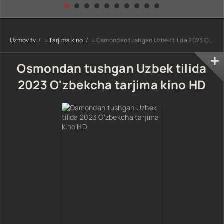
kino) tarjima HD
Uzbek tilida
yuksalishi
skachat
Premyera Netflix
filmi Uzbek tilida
O'zbekcha 2026
Uzmov.tv
»
Tarjima kino
» Osmondan tushgan Uzbek tilida 2023 O'zbekcha tarjima kino HD
tarjima kino Full
HD tas-ix
skachat
Osmondan tushgan Uzbek tilida
2023 O'zbekcha tarjima kino HD