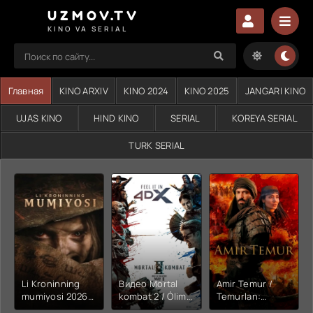
UZMOV.TV
KINO VA SERIAL
Главная
KINO ARXIV
KINO 2024
KINO 2025
JANGARI KINO
UJAS KINO
HIND KINO
SERIAL
KOREYA SERIAL
TURK SERIAL
Li Kroninning
Видео Mortal
Amir Temur /
mumiyosi 2026
kombat 2 / Ólim
Temurlan:
(uzbek tilida
jangi 2 (2026)
Fathchining