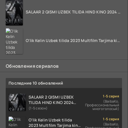
SALAAR 2 QISMI UZBEK TILIDA HIND KINO 2024 TARJIMA 720p HD Skachat
O'lik Kelin Uzbek tilida 2023 Multfilm Tarjima kino skachat
Обновления сериалов
Последние 10 обновлений
1-5 серия
SALAAR 2 QISMI UZBEK
(BaibaKo,
TILIDA HIND KINO 2024
Профессиональный
TARJIMA 720p HD Skachat
(1-5 сезон)
многоголосый)
1-5 серия
O'lik Kelin Uzbek tilida
(BaibaKo,
2023 Multfilm Tarjima kino
Профессиональный