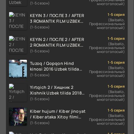
skachat
(1-5 сезон)
многоголосый)
1-5 серия
KEYIN 3 / ПОСЛЕ 3 / AFTER
(BaibaKo,
3 ROMANTIK FILM UZBEK
Профессиональный
TILIDA 2021 TARJIMA FILM
(1-5 сезон)
многоголосый)
HD
1-5 серия
KEYIN 2 / ПОСЛЕ 2 / AFTER
(BaibaKo,
2 ROMANTIK FILM UZBEK
Профессиональный
TILIDA 2020 TARJIMA FILM
(1-5 сезон)
многоголосый)
HD
1-5 серия
Tuzoq / Qopqon Hind
(BaibaKo,
kinosi 2016 Uzbek tilida
Профессиональный
tarjima film HD
(1-5 сезон)
многоголосый)
1-5 серия
Yirtqich 2 / Хищник 2
(BaibaKo,
Xishnik Uzbek tilida 2018-
Профессиональный
2024 O'zbekcha tarjima
(1-5 сезон)
многоголосый)
kino HD Skachat
1-5 серия
Kiber hujum / Kiber jinoyat
(BaibaKo,
/ Kiber ataka Xitoy filmi
Профессиональный
Uzbek tilida O'zbekcha
(1-5 сезон)
многоголосый)
(2023-2025) tarjima kino
HD skachat