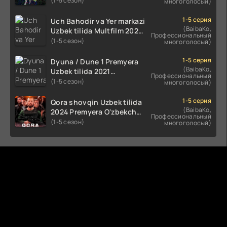
(1-5 сезон)
многоголосый)
(2023-2025) tarjima kino
HD skachat
1-5 серия
Uch Bahodir va Yer markazi
(BaibaKo,
Uzbek tilida Multfilm 2025
Профессиональный
tarjima HD skachat
(1-5 сезон)
многоголосый)
1-5 серия
Dyuna / Dune 1 Premyera
(BaibaKo,
Uzbek tilida 2021
Профессиональный
O'zbekcha tarjima kino HD
(1-5 сезон)
многоголосый)
1-5 серия
Qora shovqin Uzbek tilida
(BaibaKo,
2024 Premyera O'zbekcha
Профессиональный
tarjima kino HD skachat
(1-5 сезон)
многоголосый)
Комментируют