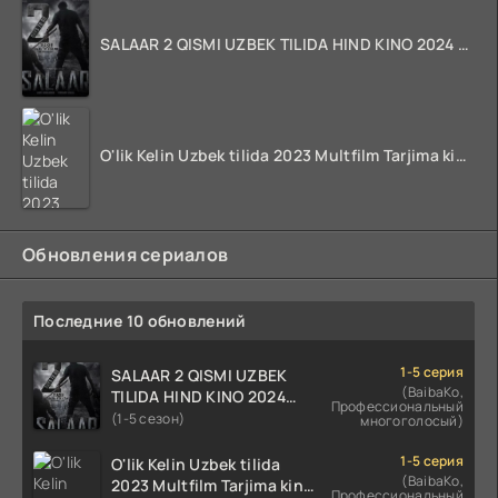
SALAAR 2 QISMI UZBEK TILIDA HIND KINO 2024 TARJIMA 720p HD Skachat
O'lik Kelin Uzbek tilida 2023 Multfilm Tarjima kino skachat
Обновления сериалов
Последние 10 обновлений
1-5 серия
SALAAR 2 QISMI UZBEK
(BaibaKo,
TILIDA HIND KINO 2024
Профессиональный
TARJIMA 720p HD Skachat
(1-5 сезон)
многоголосый)
1-5 серия
O'lik Kelin Uzbek tilida
(BaibaKo,
2023 Multfilm Tarjima kino
Профессиональный