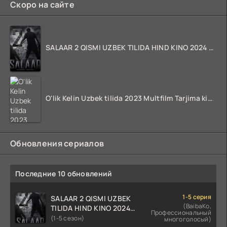
Скоро на сайте
SALAAR 2 QISMI UZBEK TILIDA HIND KINO 2024 TARJIMA 720p HD Skachat
O'lik Kelin Uzbek tilida 2023 Multfilm Tarjima kino skachat
Обновления сериалов
Последние 10 обновлений
1-5 серия
SALAAR 2 QISMI UZBEK
(BaibaKo,
TILIDA HIND KINO 2024
Профессиональный
TARJIMA 720p HD Skachat
(1-5 сезон)
многоголосый)