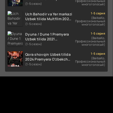
Профессиональный
Uzbek tilida O'zbekcha
(1-5 сезон)
многоголосый)
(2023-2025) tarjima kino
HD skachat
1-5 серия
Uch Bahodir va Yer markazi
(BaibaKo,
Uzbek tilida Multfilm 2025
Профессиональный
tarjima HD skachat
(1-5 сезон)
многоголосый)
1-5 серия
Dyuna / Dune 1 Premyera
(BaibaKo,
Uzbek tilida 2021
Профессиональный
O'zbekcha tarjima kino HD
(1-5 сезон)
многоголосый)
1-5 серия
Qora shovqin Uzbek tilida
(BaibaKo,
2024 Premyera O'zbekcha
Профессиональный
tarjima kino HD skachat
(1-5 сезон)
многоголосый)
Комментируют