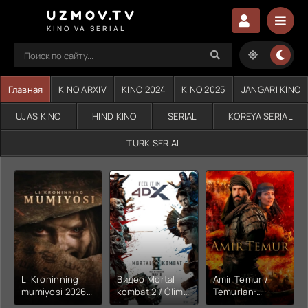
UZMOV.TV
KINO VA SERIAL
Главная
KINO ARXIV
KINO 2024
KINO 2025
JANGARI KINO
UJAS KINO
HIND KINO
SERIAL
KOREYA SERIAL
TURK SERIAL
Li Kroninning
Видео Mortal
Amir Temur /
mumiyosi 2026
kombat 2 / Ólim
Temurlan:
(uzbek tilida
jangi 2 (2026)
Fathchining