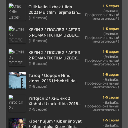
1-5 серия
O'lik Kelin Uzbek tilida
(BaibaKo,
2023 Multfilm Tarjima kino
Профессиональный
skachat
(1-5 сезон)
многоголосый)
1-5 серия
KEYIN 3 / ПОСЛЕ 3 / AFTER
(BaibaKo,
3 ROMANTIK FILM UZBEK
Профессиональный
TILIDA 2021 TARJIMA FILM
(1-5 сезон)
многоголосый)
HD
1-5 серия
KEYIN 2 / ПОСЛЕ 2 / AFTER
(BaibaKo,
2 ROMANTIK FILM UZBEK
Профессиональный
TILIDA 2020 TARJIMA FILM
(1-5 сезон)
многоголосый)
HD
1-5 серия
Tuzoq / Qopqon Hind
(BaibaKo,
kinosi 2016 Uzbek tilida
Профессиональный
tarjima film HD
(1-5 сезон)
многоголосый)
1-5 серия
Yirtqich 2 / Хищник 2
(BaibaKo,
Xishnik Uzbek tilida 2018-
Профессиональный
2024 O'zbekcha tarjima
(1-5 сезон)
многоголосый)
kino HD Skachat
1-5 серия
Kiber hujum / Kiber jinoyat
(BaibaKo,
/ Kiber ataka Xitoy filmi