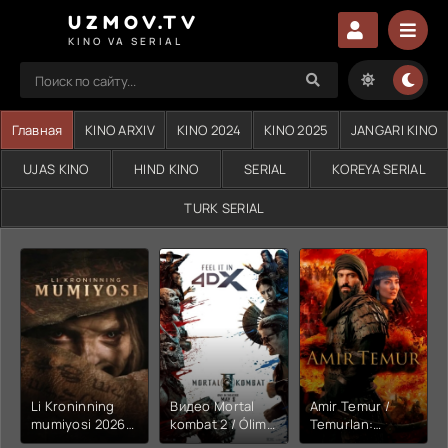
UZMOV.TV
KINO VA SERIAL
Главная
KINO ARXIV
KINO 2024
KINO 2025
JANGARI KINO
UJAS KINO
HIND KINO
SERIAL
KOREYA SERIAL
TURK SERIAL
Li Kroninning
Видео Mortal
Amir Temur /
mumiyosi 2026
kombat 2 / Ólim
Temurlan:
(uzbek tilida
jangi 2 (2026)
Fathchining