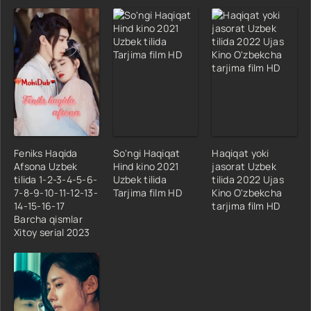
Feniks Haqida
So'ngi Haqiqat
Haqiqat yoki
Afsona Uzbek
Hind kino 2021
jasorat Uzbek
tilida 1-2-3-4-5-6-
Uzbek tilida
tilida 2022 Ujas
7-8-9-10-11-12-13-
Tarjima film HD
Kino O'zbekcha
14-15-16-17
tarjima film HD
Barcha qismlar
Xitoy serial 2023