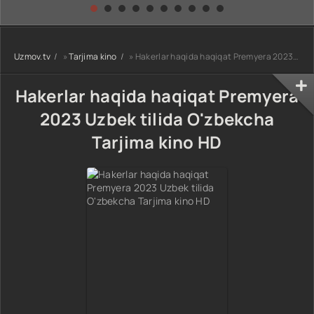
kino) tarjima HD
Uzbek tilida
yuksalishi
skachat
Premyera Netflix
filmi Uzbek tilida
O'zbekcha 2026
Uzmov.tv
»
Tarjima kino
» Hakerlar haqida haqiqat Premyera 2023 Uzbek tilida O'zbekcha Tarjima kino HD
tarjima kino Full
HD tas-ix
skachat
Hakerlar haqida haqiqat Premyera
2023 Uzbek tilida O'zbekcha
Tarjima kino HD