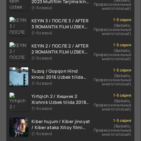
(BaibaKo,
2023 Multfilm Tarjima kino
Профессиональный
skachat
(1-5 сезон)
многоголосый)
1-5 серия
KEYIN 3 / ПОСЛЕ 3 / AFTER
(BaibaKo,
3 ROMANTIK FILM UZBEK
Профессиональный
TILIDA 2021 TARJIMA FILM
(1-5 сезон)
многоголосый)
HD
1-5 серия
KEYIN 2 / ПОСЛЕ 2 / AFTER
(BaibaKo,
2 ROMANTIK FILM UZBEK
Профессиональный
TILIDA 2020 TARJIMA FILM
(1-5 сезон)
многоголосый)
HD
1-5 серия
Tuzoq / Qopqon Hind
(BaibaKo,
kinosi 2016 Uzbek tilida
Профессиональный
tarjima film HD
(1-5 сезон)
многоголосый)
1-5 серия
Yirtqich 2 / Хищник 2
(BaibaKo,
Xishnik Uzbek tilida 2018-
Профессиональный
2024 O'zbekcha tarjima
(1-5 сезон)
многоголосый)
kino HD Skachat
1-5 серия
Kiber hujum / Kiber jinoyat
(BaibaKo,
/ Kiber ataka Xitoy filmi
Профессиональный
Uzbek tilida O'zbekcha
(1-5 сезон)
многоголосый)
(2023-2025) tarjima kino