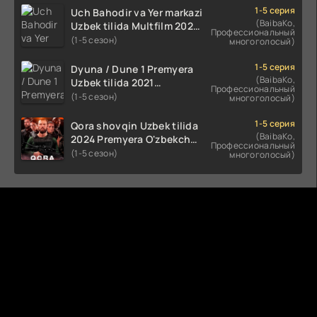
HD skachat
1-5 серия
Uch Bahodir va Yer markazi
(BaibaKo,
Uzbek tilida Multfilm 2025
Профессиональный
tarjima HD skachat
(1-5 сезон)
многоголосый)
1-5 серия
Dyuna / Dune 1 Premyera
(BaibaKo,
Uzbek tilida 2021
Профессиональный
O'zbekcha tarjima kino HD
(1-5 сезон)
многоголосый)
1-5 серия
Qora shovqin Uzbek tilida
(BaibaKo,
2024 Premyera O'zbekcha
Профессиональный
tarjima kino HD skachat
(1-5 сезон)
многоголосый)
Комментируют