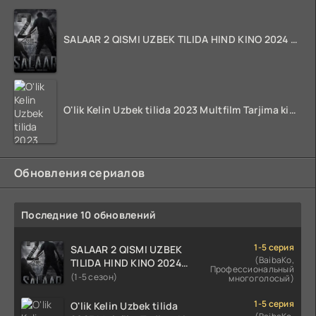
SALAAR 2 QISMI UZBEK TILIDA HIND KINO 2024 TARJIMA 720p HD Skachat
O'lik Kelin Uzbek tilida 2023 Multfilm Tarjima kino skachat
Обновления сериалов
Последние 10 обновлений
1-5 серия
SALAAR 2 QISMI UZBEK
(BaibaKo,
TILIDA HIND KINO 2024
Профессиональный
TARJIMA 720p HD Skachat
(1-5 сезон)
многоголосый)
1-5 серия
O'lik Kelin Uzbek tilida