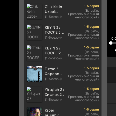
TILIDA
HIND KINO
1-5 серия
O'lik Kelin
2024
(BaibaKo,
Uzbek
Профессиональный
TARJIMA
tilida 2023
(1-5 сезон)
многоголосый)
720p HD
Multfilm
Skachat
Tarjima
1-5 серия
KEYIN 3 /
kino
(BaibaKo,
ПОСЛЕ 3 /
Профессиональный
skachat
AFTER 3
(1-5 сезон)
многоголосый)
0:
ROMANTIK
FILM
1-5 серия
KEYIN 2 /
UZBEK
(BaibaKo,
ПОСЛЕ 2 /
Профессиональный
TILIDA
AFTER 2
(1-5 сезон)
многоголосый)
2021
ROMANTIK
TARJIMA
FILM
1-5 серия
Tuzoq /
FILM HD
UZBEK
(BaibaKo,
Qopqon
Профессиональный
TILIDA
Hind
(1-5 сезон)
многоголосый)
2020
kinosi
TARJIMA
2016 Uzbek
1-5 серия
Yirtqich 2 /
FILM HD
tilida
(BaibaKo,
Хищник 2
Профессиональный
tarjima film
Xishnik
(1-5 сезон)
многоголосый)
HD
Uzbek
tilida 2018-
1-5 серия
Kiber
2024
(BaibaKo,
hujum /