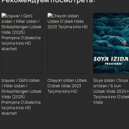
Izquvar / Qotil izidan
Chayon izidan Uzbek
Soya izidan / Soya
/ Killer izidan /
O'zbek tilida 2023
ortidan / 6 kun
Shikastlangan Uzbek
Tarjima kino HD
Uzbek tilida 2024
tilida (2025)
Tarjima kino O'zbe
Premyera O'zbekcha
tilida
tarjima kino HD
skachat