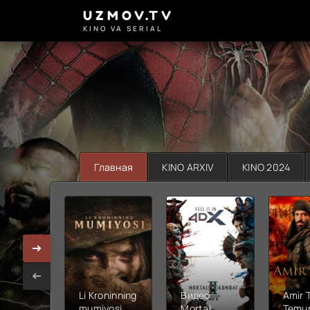
UZMOV.TV
KINO VA SERIAL
Главная
KINO ARXIV
KINO 2024
Li Kroninning
Видео
Amir 
mumiyosi
Mortal
Temur