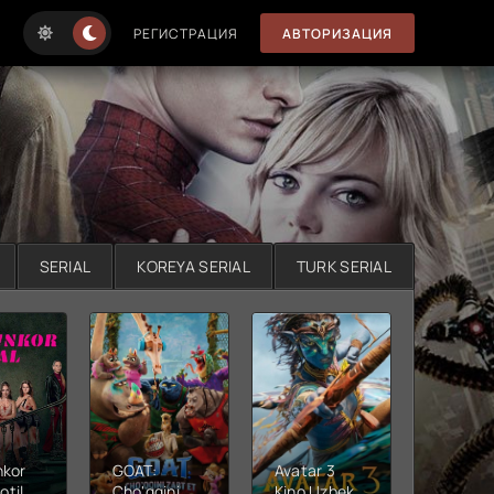
РЕГИСТРАЦИЯ
АВТОРИЗАЦИЯ
SERIAL
KOREYA SERIAL
TURK SERIAL
nkor
GOAT:
Avatar 3
Xushta
otil
Cho'qqini
Kino Uzbek
Ujas ki