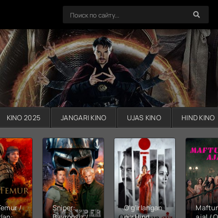
KINO 2025
JANGARI KINO
UJAS KINO
HIND KINO
Temur /
Sniper:
O'g'irlangan
Maftu
lan:
Bayroqsiz /
qiz Hind
ajal / Q