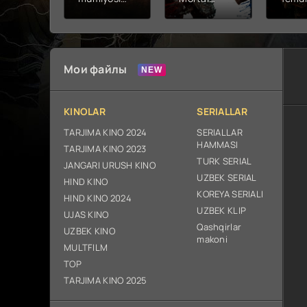
2026 (uzbek
kombat 2 /
Fathc
tilida kino)
Ólim jangi 2
yuksal
tarjima HD
(2026)
Prem
skachat
Uzbek tilida
Netfli
Uzbek 
Мои файлы
O'zbe
2026
tarjim
KINOLAR
SERIALLAR
Full H
ix sk
TARJIMA KINO 2024
SERIALLAR
HAMMASI
TARJIMA KINO 2023
TURK SERIAL
JANGARI URUSH KINO
UZBEK SERIAL
HIND KINO
KOREYA SERIALI
HIND KINO 2024
UZBEK KLIP
UJAS KINO
Qashqirlar
UZBEK KINO
makoni
MULTFILM
TOP
TARJIMA KINO 2025