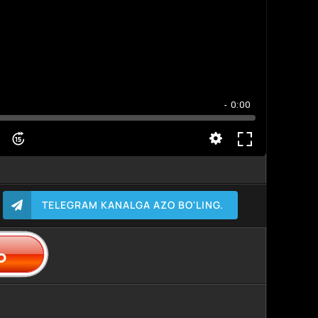
- 0:00
TELEGRAM KANALGA AZO BO'LING.