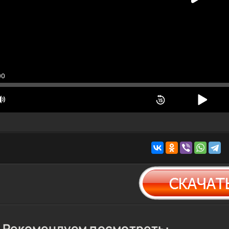
00
Рекомендуем посмотреть: