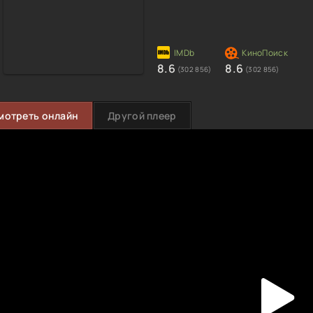
8.6
8.6
(302 856)
(302 856)
мотреть онлайн
Другой плеер