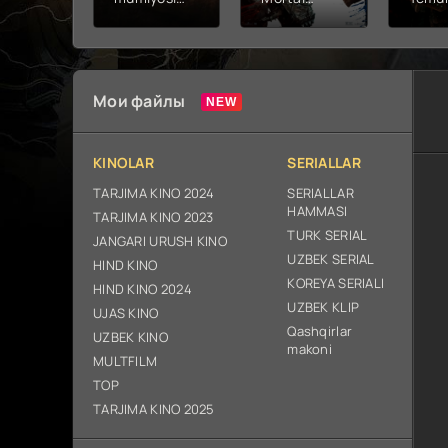
2026 (uzbek
kombat 2 /
Fathc
tilida kino)
Ólim jangi 2
yuksal
tarjima HD
(2026)
Prem
skachat
Uzbek tilida
Netfli
Uzbek 
Мои файлы
O'zbe
2026
tarjim
KINOLAR
SERIALLAR
Full H
ix sk
TARJIMA KINO 2024
SERIALLAR
HAMMASI
TARJIMA KINO 2023
TURK SERIAL
JANGARI URUSH KINO
UZBEK SERIAL
HIND KINO
KOREYA SERIALI
HIND KINO 2024
UZBEK KLIP
UJAS KINO
Qashqirlar
UZBEK KINO
makoni
MULTFILM
TOP
TARJIMA KINO 2025