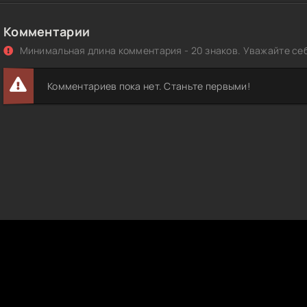
Комментарии
Минимальная длина комментария - 20 знаков. Уважайте себ
Комментариев пока нет. Станьте первыми!