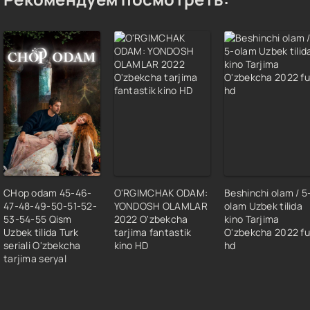
CHop odam 45-46-
O'RGIMCHAK ODAM:
Beshinchi olam / 5
47-48-49-50-51-52-
YONDOSH OLAMLAR
olam Uzbek tilida
53-54-55 Qism
2022 O'zbekcha
kino Tarjima
Uzbek tilida Turk
tarjima fantastik
O'zbekcha 2022 ful
seriali O'zbekcha
kino HD
hd
tarjima seryal