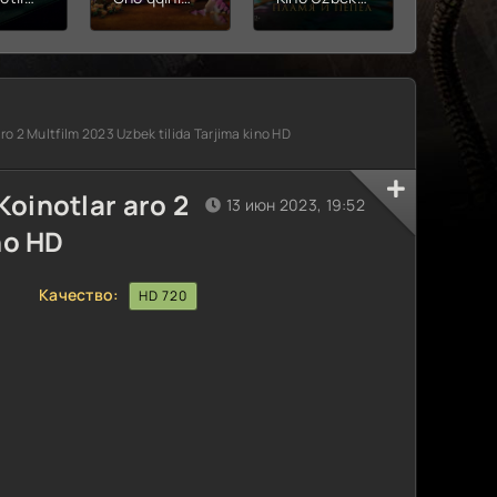
alar
zabt et /
tilida (2025)
Premye
Barcha
O'zbekcha
2026 U
davrlarning
tarjima kino
tilida
kcha
eng zo'ri
720p HD
O'zbek
 kino
Multfilm
skachat
tarjima
HD
Uzbek tilida
Full HD 
o 2 Multfilm 2023 Uzbek tilida Tarjima kino HD
at
2026
ix skac
tarjima HD
skachat
oinotlar aro 2
13 июн 2023, 19:52
no HD
Качество:
HD 720