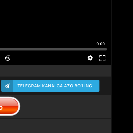
- 0:00
TELEGRAM KANALGA AZO BO'LING.