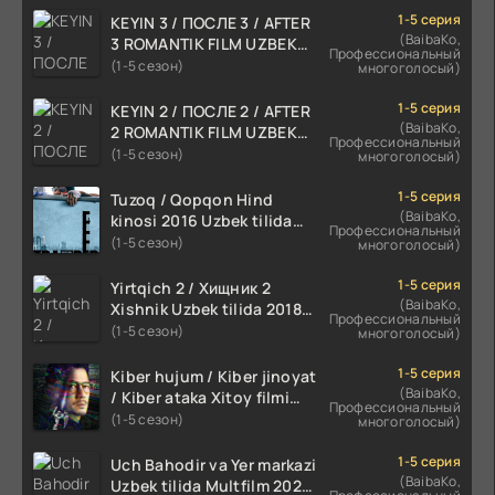
1-5 серия
KEYIN 3 / ПОСЛЕ 3 / AFTER
(BaibaKo,
3 ROMANTIK FILM UZBEK
Профессиональный
TILIDA 2021 TARJIMA FILM
(1-5 сезон)
многоголосый)
HD
1-5 серия
KEYIN 2 / ПОСЛЕ 2 / AFTER
(BaibaKo,
2 ROMANTIK FILM UZBEK
Профессиональный
TILIDA 2020 TARJIMA FILM
(1-5 сезон)
многоголосый)
HD
1-5 серия
Tuzoq / Qopqon Hind
(BaibaKo,
kinosi 2016 Uzbek tilida
Профессиональный
tarjima film HD
(1-5 сезон)
многоголосый)
1-5 серия
Yirtqich 2 / Хищник 2
(BaibaKo,
Xishnik Uzbek tilida 2018-
Профессиональный
2024 O'zbekcha tarjima
(1-5 сезон)
многоголосый)
kino HD Skachat
1-5 серия
Kiber hujum / Kiber jinoyat
(BaibaKo,
/ Kiber ataka Xitoy filmi
Профессиональный
Uzbek tilida O'zbekcha
(1-5 сезон)
многоголосый)
(2023-2025) tarjima kino
HD skachat
1-5 серия
Uch Bahodir va Yer markazi
(BaibaKo,
Uzbek tilida Multfilm 2025