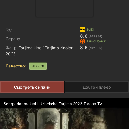
Год:
8.6
(302 856)
Страна:
8.6
Жанр:
Tarjima kino
/
Tarjima kinolar
(302 856)
2023
Качество:
HD 720
Смотреть онлайн
Другой плеер