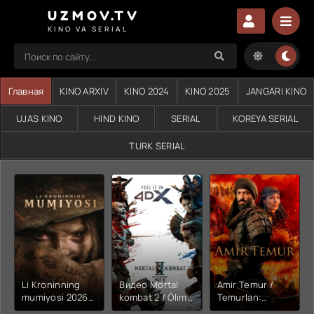
UZMOV.TV
KINO VA SERIAL
Главная
KINO ARXIV
KINO 2024
KINO 2025
JANGARI KINO
UJAS KINO
HIND KINO
SERIAL
KOREYA SERIAL
TURK SERIAL
Li Kroninning
Видео Mortal
Amir Temur /
mumiyosi 2026
kombat 2 / Ólim
Temurlan:
(uzbek tilida
jangi 2 (2026)
Fathchining