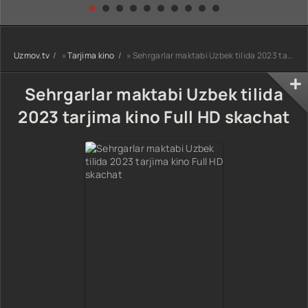
kino) tarjima HD
Uzbek tilida
yuksalishi
skachat
Premyera Netflix
filmi Uzbek tilida
O'zbekcha 2026
Uzmov.tv
»
Tarjima kino
» Sehrgarlar maktabi Uzbek tilida 2023 tarjima kino Full HD skachat
tarjima kino Full
HD tas-ix
skachat
Sehrgarlar maktabi Uzbek tilida
2023 tarjima kino Full HD skachat