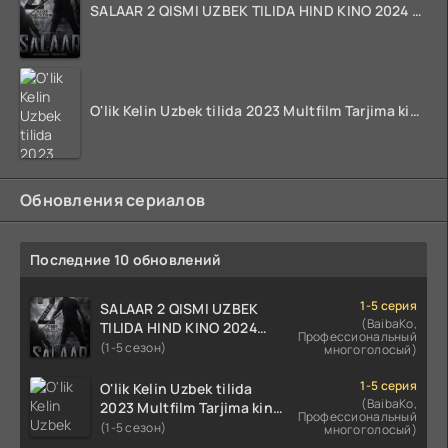
SALAAR 2 QISMI UZBEK TILIDA HIND KINO 2024 TARJIMA 720p HD Skachat
O'lik Kelin Uzbek tilida 2023 Multfilm Tarjima kino skachat
Обновления сериалов
Последние 10 обновлений
1-5 серия
SALAAR 2 QISMI UZBEK
(BaibaKo,
TILIDA HIND KINO 2024
Профессиональный
TARJIMA 720p HD Skachat
(1-5 сезон)
многоголосый)
1-5 серия
O'lik Kelin Uzbek tilida
(BaibaKo,
2023 Multfilm Tarjima kino
Профессиональный
skachat
(1-5 сезон)
многоголосый)