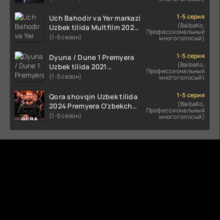
(2023-2025) tarjima kino
HD skachat
1-5 серия
Uch Bahodir va Yer markazi
(BaibaKo,
Uzbek tilida Multfilm 2025
Профессиональный
tarjima HD skachat
(1-5 сезон)
многоголосый)
1-5 серия
Dyuna / Dune 1 Premyera
(BaibaKo,
Uzbek tilida 2021
Профессиональный
O'zbekcha tarjima kino HD
(1-5 сезон)
многоголосый)
1-5 серия
Qora shovqin Uzbek tilida
(BaibaKo,
2024 Premyera O'zbekcha
Профессиональный
tarjima kino HD skachat
(1-5 сезон)
многоголосый)
Комментируют