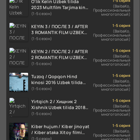
1-5 серия
O'lik Kelin Uzbek tilida
(BaibaKo,
2023 Multfilm Tarjima kino
Профессиональный
skachat
(1-5 сезон)
многоголосый)
1-5 серия
KEYIN 3 / ПОСЛЕ 3 / AFTER
(BaibaKo,
3 ROMANTIK FILM UZBEK
Профессиональный
TILIDA 2021 TARJIMA FILM
(1-5 сезон)
многоголосый)
HD
1-5 серия
KEYIN 2 / ПОСЛЕ 2 / AFTER
(BaibaKo,
2 ROMANTIK FILM UZBEK
Профессиональный
TILIDA 2020 TARJIMA FILM
(1-5 сезон)
многоголосый)
HD
1-5 серия
Tuzoq / Qopqon Hind
(BaibaKo,
kinosi 2016 Uzbek tilida
Профессиональный
tarjima film HD
(1-5 сезон)
многоголосый)
1-5 серия
Yirtqich 2 / Хищник 2
(BaibaKo,
Xishnik Uzbek tilida 2018-
Профессиональный
2024 O'zbekcha tarjima
(1-5 сезон)
многоголосый)
kino HD Skachat
1-5 серия
Kiber hujum / Kiber jinoyat
(BaibaKo,
/ Kiber ataka Xitoy filmi
Профессиональный
Uzbek tilida O'zbekcha
(1-5 сезон)
многоголосый)