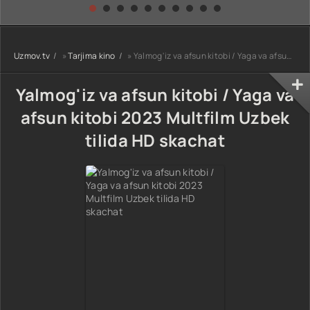
kino) tarjima HD
Uzbek tilida
yuksalishi
skachat
Premyera Netflix
filmi Uzbek tilida
O'zbekcha 2026
Uzmov.tv
»
Tarjima kino
» Yalmog'iz va afsun kitobi / Yaga va afsun kitobi 2023 Multfilm Uzbek tilida HD skachat
tarjima kino Full
HD tas-ix
skachat
Yalmog'iz va afsun kitobi / Yaga va
afsun kitobi 2023 Multfilm Uzbek
tilida HD skachat