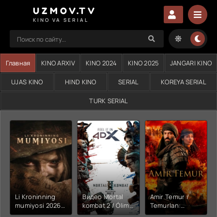
UZMOV.TV
KINO VA SERIAL
Главная
KINO ARXIV
KINO 2024
KINO 2025
JANGARI KINO
UJAS KINO
HIND KINO
SERIAL
KOREYA SERIAL
TURK SERIAL
Li Kroninning
Видео Mortal
Amir Temur /
mumiyosi 2026
kombat 2 / Ólim
Temurlan:
(uzbek tilida
jangi 2 (2026)
Fathchining