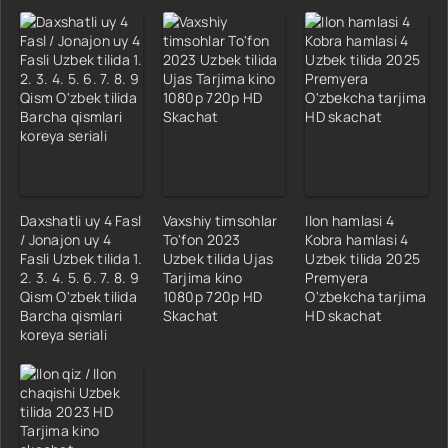
Daxshatli uy 4 Fasl
Vaxshiy timsohlar
Ilon hamlasi 4
/ Jonajon uy 4
To'fon 2023
Kobra hamlasi 4
Fasli Uzbek tilida 1.
Uzbek tilida Ujas
Uzbek tilida 2025
2. 3. 4. 5. 6. 7. 8. 9
Tarjima kino
Premyera
Qism O'zbek tilida
1080p 720p HD
O'zbekcha tarjima
Barcha qismlari
Skachat
HD skachat
koreya seriali