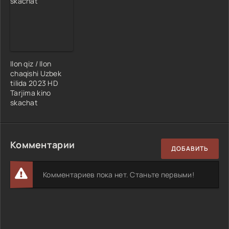
Ilon qiz / Ilon
chaqishi Uzbek
tilida 2023 HD
Tarjima kino
skachat
Комментарии
ДОБАВИТЬ
Комментариев пока нет. Станьте первыми!