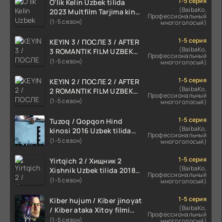
1-5 серия
O'lik Kelin Uzbek tilida
(BaibaKo,
2023 Multfilm Tarjima kino
Профессиональный
skachat
(1-5 сезон)
многоголосый)
1-5 серия
KEYIN 3 / ПОСЛЕ 3 / AFTER
(BaibaKo,
3 ROMANTIK FILM UZBEK
Профессиональный
TILIDA 2021 TARJIMA FILM
(1-5 сезон)
многоголосый)
HD
1-5 серия
KEYIN 2 / ПОСЛЕ 2 / AFTER
(BaibaKo,
2 ROMANTIK FILM UZBEK
Профессиональный
TILIDA 2020 TARJIMA FILM
(1-5 сезон)
многоголосый)
HD
1-5 серия
Tuzoq / Qopqon Hind
(BaibaKo,
kinosi 2016 Uzbek tilida
Профессиональный
tarjima film HD
(1-5 сезон)
многоголосый)
1-5 серия
Yirtqich 2 / Хищник 2
(BaibaKo,
Xishnik Uzbek tilida 2018-
Профессиональный
2024 O'zbekcha tarjima
(1-5 сезон)
многоголосый)
kino HD Skachat
1-5 серия
Kiber hujum / Kiber jinoyat
(BaibaKo,
/ Kiber ataka Xitoy filmi
Профессиональный
Uzbek tilida O'zbekcha
(1-5 сезон)
многоголосый)