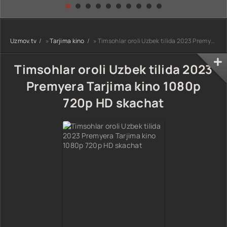
kino) tarjima HD
Uzbek tilida
yuksalishi
skachat
Premyera Netflix
filmi Uzbek tilida
O'zbekcha 2026
Uzmov.tv
»
Tarjima kino
» Timsohlar oroli Uzbek tilida 2023 Premyera Tarjima kino 1080p 720p HD skachat
tarjima kino Full
HD tas-ix
skachat
Timsohlar oroli Uzbek tilida 2023
Premyera Tarjima kino 1080p
720p HD skachat