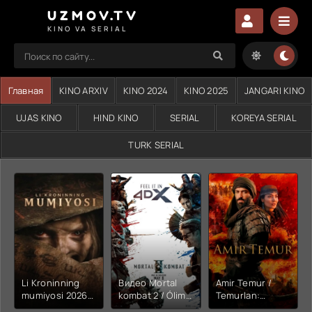
UZMOV.TV
KINO VA SERIAL
Главная
KINO ARXIV
KINO 2024
KINO 2025
JANGARI KINO
UJAS KINO
HIND KINO
SERIAL
KOREYA SERIAL
TURK SERIAL
Li Kroninning
Видео Mortal
Amir Temur /
mumiyosi 2026
kombat 2 / Ólim
Temurlan:
(uzbek tilida
jangi 2 (2026)
Fathchining