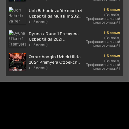
(2023-2025) tarjima kino
HD skachat
1-5 серия
Uch Bahodir va Yer markazi
(BaibaKo,
Uzbek tilida Multfilm 2025
Профессиональный
tarjima HD skachat
(1-5 сезон)
многоголосый)
1-5 серия
Dyuna / Dune 1 Premyera
(BaibaKo,
Uzbek tilida 2021
Профессиональный
O'zbekcha tarjima kino HD
(1-5 сезон)
многоголосый)
1-5 серия
Qora shovqin Uzbek tilida
(BaibaKo,
2024 Premyera O'zbekcha
Профессиональный
tarjima kino HD skachat
(1-5 сезон)
многоголосый)
Комментируют