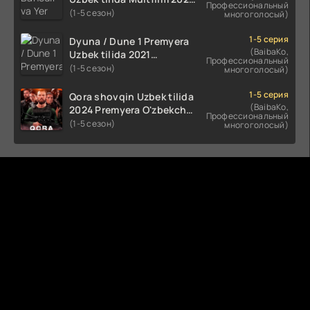
Профессиональный
tarjima HD skachat
(1-5 сезон)
многоголосый)
1-5 серия
Dyuna / Dune 1 Premyera
(BaibaKo,
Uzbek tilida 2021
Профессиональный
O'zbekcha tarjima kino HD
(1-5 сезон)
многоголосый)
1-5 серия
Qora shovqin Uzbek tilida
(BaibaKo,
2024 Premyera O'zbekcha
Профессиональный
tarjima kino HD skachat
(1-5 сезон)
многоголосый)
Комментируют