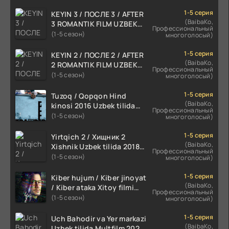
1-5 серия
KEYIN 3 / ПОСЛЕ 3 / AFTER
(BaibaKo,
3 ROMANTIK FILM UZBEK
Профессиональный
TILIDA 2021 TARJIMA FILM
(1-5 сезон)
многоголосый)
HD
1-5 серия
KEYIN 2 / ПОСЛЕ 2 / AFTER
(BaibaKo,
2 ROMANTIK FILM UZBEK
Профессиональный
TILIDA 2020 TARJIMA FILM
(1-5 сезон)
многоголосый)
HD
1-5 серия
Tuzoq / Qopqon Hind
(BaibaKo,
kinosi 2016 Uzbek tilida
Профессиональный
tarjima film HD
(1-5 сезон)
многоголосый)
1-5 серия
Yirtqich 2 / Хищник 2
(BaibaKo,
Xishnik Uzbek tilida 2018-
Профессиональный
2024 O'zbekcha tarjima
(1-5 сезон)
многоголосый)
kino HD Skachat
1-5 серия
Kiber hujum / Kiber jinoyat
(BaibaKo,
/ Kiber ataka Xitoy filmi
Профессиональный
Uzbek tilida O'zbekcha
(1-5 сезон)
многоголосый)
(2023-2025) tarjima kino
HD skachat
1-5 серия
Uch Bahodir va Yer markazi
(BaibaKo,
Uzbek tilida Multfilm 2025