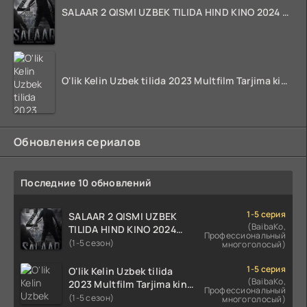
SALAAR 2 QISMI UZBEK TILIDA HIND KINO 2024 TARJIMA 720p HD Skachat
O'lik Kelin Uzbek tilida 2023 Multfilm Tarjima kino skachat
Обновления сериалов
Последние 10 обновлений
1-5 серия
SALAAR 2 QISMI UZBEK
(BaibaKo,
TILIDA HIND KINO 2024
Профессиональный
TARJIMA 720p HD Skachat
(1-5 сезон)
многоголосый)
1-5 серия
O'lik Kelin Uzbek tilida
(BaibaKo,
2023 Multfilm Tarjima kino
Профессиональный
skachat
(1-5 сезон)
многоголосый)