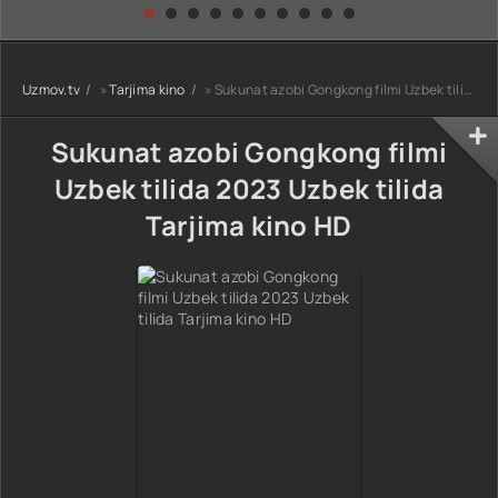
kino) tarjima HD
Uzbek tilida
yuksalishi
skachat
Premyera Netflix
filmi Uzbek tilida
O'zbekcha 2026
Uzmov.tv
»
Tarjima kino
» Sukunat azobi Gongkong filmi Uzbek tilida 2023 Uzbek tilida Tarjima kino HD
tarjima kino Full
HD tas-ix
skachat
Sukunat azobi Gongkong filmi
Uzbek tilida 2023 Uzbek tilida
Tarjima kino HD