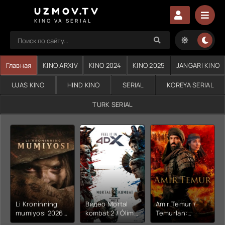
UZMOV.TV
KINO VA SERIAL
Главная
KINO ARXIV
KINO 2024
KINO 2025
JANGARI KINO
UJAS KINO
HIND KINO
SERIAL
KOREYA SERIAL
TURK SERIAL
Li Kroninning
Видео Mortal
Amir Temur /
mumiyosi 2026
kombat 2 / Ólim
Temurlan:
(uzbek tilida
jangi 2 (2026)
Fathchining