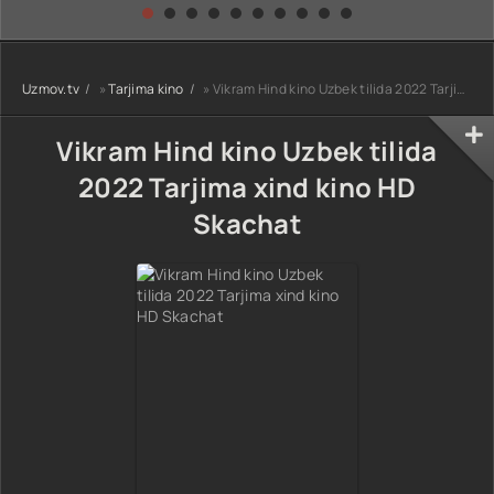
kino) tarjima HD
Uzbek tilida
yuksalishi
skachat
Premyera Netflix
filmi Uzbek tilida
O'zbekcha 2026
Uzmov.tv
»
Tarjima kino
» Vikram Hind kino Uzbek tilida 2022 Tarjima xind kino HD Skachat
tarjima kino Full
HD tas-ix
skachat
Vikram Hind kino Uzbek tilida
2022 Tarjima xind kino HD
Skachat