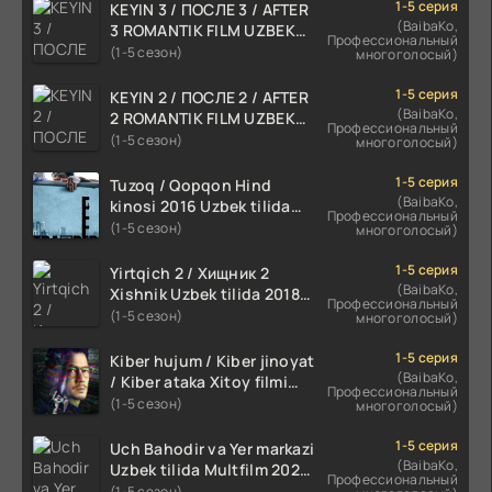
1-5 серия
KEYIN 3 / ПОСЛЕ 3 / AFTER
(BaibaKo,
3 ROMANTIK FILM UZBEK
Профессиональный
TILIDA 2021 TARJIMA FILM
(1-5 сезон)
многоголосый)
HD
1-5 серия
KEYIN 2 / ПОСЛЕ 2 / AFTER
(BaibaKo,
2 ROMANTIK FILM UZBEK
Профессиональный
TILIDA 2020 TARJIMA FILM
(1-5 сезон)
многоголосый)
HD
1-5 серия
Tuzoq / Qopqon Hind
(BaibaKo,
kinosi 2016 Uzbek tilida
Профессиональный
tarjima film HD
(1-5 сезон)
многоголосый)
1-5 серия
Yirtqich 2 / Хищник 2
(BaibaKo,
Xishnik Uzbek tilida 2018-
Профессиональный
2024 O'zbekcha tarjima
(1-5 сезон)
многоголосый)
kino HD Skachat
1-5 серия
Kiber hujum / Kiber jinoyat
(BaibaKo,
/ Kiber ataka Xitoy filmi
Профессиональный
Uzbek tilida O'zbekcha
(1-5 сезон)
многоголосый)
(2023-2025) tarjima kino
HD skachat
1-5 серия
Uch Bahodir va Yer markazi
(BaibaKo,
Uzbek tilida Multfilm 2025
Профессиональный
tarjima HD skachat
(1-5 сезон)