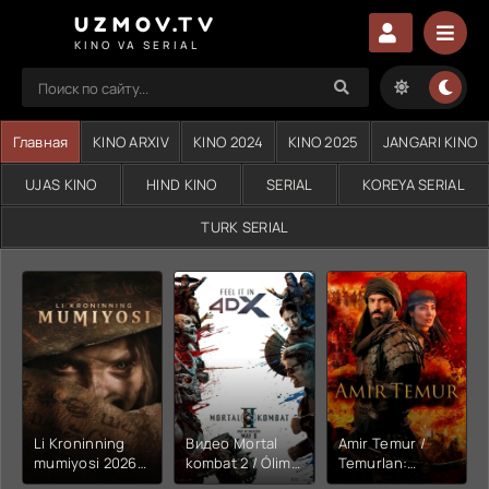
UZMOV.TV
KINO VA SERIAL
Главная
KINO ARXIV
KINO 2024
KINO 2025
JANGARI KINO
UJAS KINO
HIND KINO
SERIAL
KOREYA SERIAL
TURK SERIAL
Li Kroninning
Видео Mortal
Amir Temur /
mumiyosi 2026
kombat 2 / Ólim
Temurlan:
(uzbek tilida
jangi 2 (2026)
Fathchining