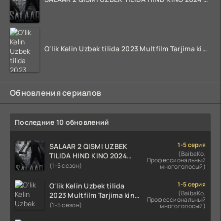
O'lik Kelin Uzbek tilida 2023 Multfilm Tarjima kino skachat
Обновления сериалов
Последние 10 обновлений
1-5 серия
SALAAR 2 QISMI UZBEK
(BaibaKo,
TILIDA HIND KINO 2024
Профессиональный
TARJIMA 720p HD Skachat
(1-5 сезон)
многоголосый)
1-5 серия
O'lik Kelin Uzbek tilida
(BaibaKo,
2023 Multfilm Tarjima kino
Профессиональный
skachat
(1-5 сезон)
многоголосый)