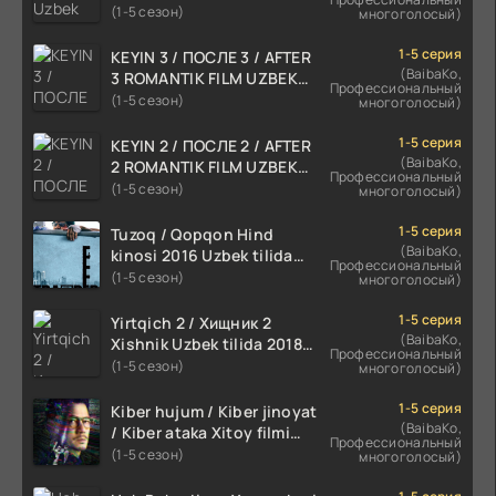
skachat
(1-5 сезон)
многоголосый)
1-5 серия
KEYIN 3 / ПОСЛЕ 3 / AFTER
(BaibaKo,
3 ROMANTIK FILM UZBEK
Профессиональный
TILIDA 2021 TARJIMA FILM
(1-5 сезон)
многоголосый)
HD
1-5 серия
KEYIN 2 / ПОСЛЕ 2 / AFTER
(BaibaKo,
2 ROMANTIK FILM UZBEK
Профессиональный
TILIDA 2020 TARJIMA FILM
(1-5 сезон)
многоголосый)
HD
1-5 серия
Tuzoq / Qopqon Hind
(BaibaKo,
kinosi 2016 Uzbek tilida
Профессиональный
tarjima film HD
(1-5 сезон)
многоголосый)
1-5 серия
Yirtqich 2 / Хищник 2
(BaibaKo,
Xishnik Uzbek tilida 2018-
Профессиональный
2024 O'zbekcha tarjima
(1-5 сезон)
многоголосый)
kino HD Skachat
1-5 серия
Kiber hujum / Kiber jinoyat
(BaibaKo,
/ Kiber ataka Xitoy filmi
Профессиональный
Uzbek tilida O'zbekcha
(1-5 сезон)
многоголосый)
(2023-2025) tarjima kino
HD skachat