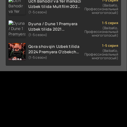
1-5 серия
Uch Bahodir va Yer markazi
(BaibaKo,
Uzbek tilida Multfilm 2025
Профессиональный
tarjima HD skachat
(1-5 сезон)
многоголосый)
1-5 серия
Dyuna / Dune 1 Premyera
(BaibaKo,
Uzbek tilida 2021
Профессиональный
O'zbekcha tarjima kino HD
(1-5 сезон)
многоголосый)
1-5 серия
Qora shovqin Uzbek tilida
(BaibaKo,
2024 Premyera O'zbekcha
Профессиональный
tarjima kino HD skachat
(1-5 сезон)
многоголосый)
Комментируют