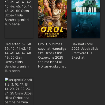
Orol ertagi 37. 38.
Orol: Unutilmas
Daxshatli orol
39. 40. 41. 42. 43.
sayohat Komediya
2025 Uzbek tilida
44. 45. 46. 47. 48.
film Uzbek tilida
Premyera HD
49. 50 Qism
O'zbekcha 2025
Skachat
Uzbek tilida
tarjima kino Full
Barcha qismlari
HD tas-ix skachat
Turk seriali