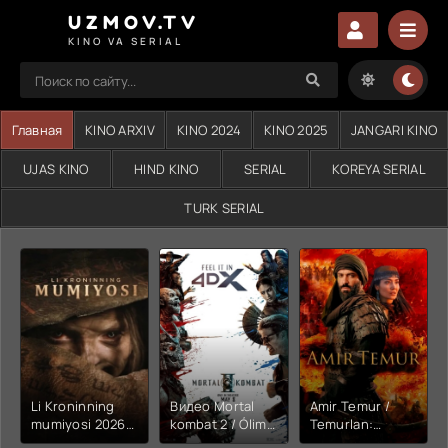
UZMOV.TV
KINO VA SERIAL
Главная
KINO ARXIV
KINO 2024
KINO 2025
JANGARI KINO
UJAS KINO
HIND KINO
SERIAL
KOREYA SERIAL
TURK SERIAL
Li Kroninning
Видео Mortal
Amir Temur /
mumiyosi 2026
kombat 2 / Ólim
Temurlan:
(uzbek tilida
jangi 2 (2026)
Fathchining