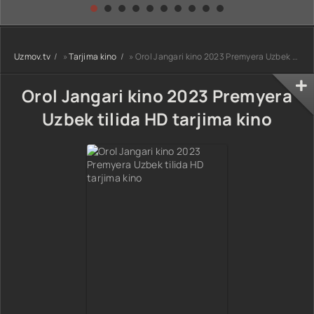
kino) tarjima HD
Uzbek tilida
yuksalishi
skachat
Premyera Netflix
filmi Uzbek tilida
O'zbekcha 2026
Uzmov.tv
»
Tarjima kino
» Orol Jangari kino 2023 Premyera Uzbek tilida HD tarjima kino
tarjima kino Full
HD tas-ix
skachat
Orol Jangari kino 2023 Premyera
Uzbek tilida HD tarjima kino