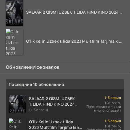
SALAAR 2 QISMI UZBEK TILIDA HIND KINO 2024 TARJIMA 720p HD Skachat
O'lik Kelin Uzbek tilida 2023 Multfilm Tarjima kino skachat
Обновления сериалов
Последние 10 обновлений
1-5 серия
SALAAR 2 QISMI UZBEK
(BaibaKo,
TILIDA HIND KINO 2024
Профессиональный
TARJIMA 720p HD Skachat
(1-5 сезон)
многоголосый)
1-5 серия
O'lik Kelin Uzbek tilida
(BaibaKo,
2023 Multfilm Tarjima kino
Профессиональный