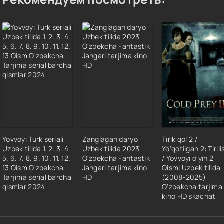
Yovvoyi Turk seriali
Zanglagan daryo
Tirik qol 2 /
Uzbek tilida 1. 2. 3. 4.
Uzbek tilida 2023
Yo'qotilgan 2: Tirili
5. 6. 7. 8. 9. 10. 11. 12.
O'zbekcha Fantastik
/ Yovvoyi o'yin 2
13 Qism O'zbekcha
Jangari tarjima kino
Qismi Uzbek tilida
Tarjima serial barcha
HD
(2008-2025)
qismlar 2024
O'zbekcha tarjima
kino HD skachat