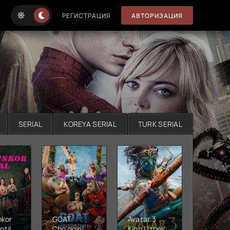
РЕГИСТРАЦИЯ
АВТОРИЗАЦИЯ
SERIAL
KOREYA SERIAL
TURK SERIAL
nkor
GOAT:
Avatar 3
Xushta
otil
Cho'qqini
Kino Uzbek
Ujas ki