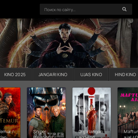
KINO 2025
JANGARI KINO
UJAS KINO
HIND KINO
Temur /
Sniper:
O'g'irlangan
Maftu
lan:
Bayroqsiz /
qiz Hind
ajal / Q