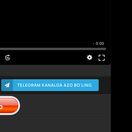
- 0:00
TELEGRAM KANALGA AZO BO'LING.