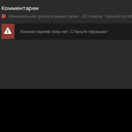
Комментарии
Минимальная длина комментария - 20 знаков. Уважайте себ
Комментариев пока нет. Станьте первыми!