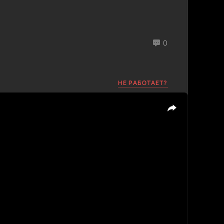
0
НЕ РАБОТАЕТ?