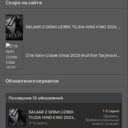
Скоро на сайте
SALAAR 2 QISMI UZBEK TILIDA HIND KINO 2024 TARJIMA 720p HD Skachat
O'lik Kelin Uzbek tilida 2023 Multfilm Tarjima kino skachat
Обновления сериалов
Последние 10 обновлений
1-5 серия
SALAAR 2 QISMI UZBEK
(BaibaKo,
TILIDA HIND KINO 2024
Профессиональный
TARJIMA 720p HD Skachat
(1-5 сезон)
многоголосый)