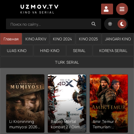
UZMOV.TV
KINO VA SERIAL
Главная
KINO ARXIV
KINO 2024
KINO 2025
JANGARI KINO
UJAS KINO
HIND KINO
SERIAL
KOREYA SERIAL
TURK SERIAL
Li Kroninning
Видео Mortal
Amir Temur /
mumiyosi 2026
kombat 2 / Ólim
Temurlan:
(uzbek tilida
jangi 2 (2026)
Fathchining