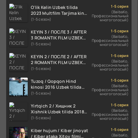
1-5 серия
O'lik Kelin Uzbek tilida
(BaibaKo,
2023 Multfilm Tarjima kino
Профессиональный
skachat
(1-5 сезон)
многоголосый)
1-5 серия
KEYIN 3 / ПОСЛЕ 3 / AFTER
(BaibaKo,
3 ROMANTIK FILM UZBEK
Профессиональный
TILIDA 2021 TARJIMA FILM
(1-5 сезон)
многоголосый)
HD
1-5 серия
KEYIN 2 / ПОСЛЕ 2 / AFTER
(BaibaKo,
2 ROMANTIK FILM UZBEK
Профессиональный
TILIDA 2020 TARJIMA FILM
(1-5 сезон)
многоголосый)
HD
1-5 серия
Tuzoq / Qopqon Hind
(BaibaKo,
kinosi 2016 Uzbek tilida
Профессиональный
tarjima film HD
(1-5 сезон)
многоголосый)
1-5 серия
Yirtqich 2 / Хищник 2
(BaibaKo,
Xishnik Uzbek tilida 2018-
Профессиональный
2024 O'zbekcha tarjima
(1-5 сезон)
многоголосый)
kino HD Skachat
1-5 серия
Kiber hujum / Kiber jinoyat
(BaibaKo,
/ Kiber ataka Xitoy filmi