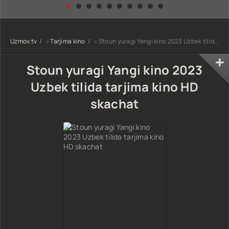
kino) tarjima HD
Uzbek tilida
yuksalishi
skachat
Premyera Netflix
filmi Uzbek tilida
O'zbekcha 2026
Uzmov.tv
»
Tarjima kino
» Stoun yuragi Yangi kino 2023 Uzbek tilida tarjima kino HD skachat
tarjima kino Full
HD tas-ix
skachat
Stoun yuragi Yangi kino 2023
Uzbek tilida tarjima kino HD
skachat