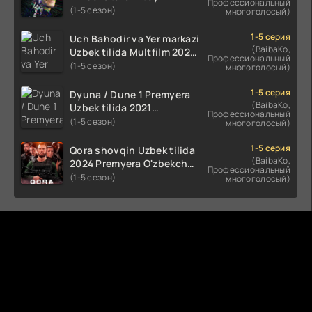
Профессиональный
Uzbek tilida O'zbekcha
(1-5 сезон)
многоголосый)
(2023-2025) tarjima kino
HD skachat
1-5 серия
Uch Bahodir va Yer markazi
(BaibaKo,
Uzbek tilida Multfilm 2025
Профессиональный
tarjima HD skachat
(1-5 сезон)
многоголосый)
1-5 серия
Dyuna / Dune 1 Premyera
(BaibaKo,
Uzbek tilida 2021
Профессиональный
O'zbekcha tarjima kino HD
(1-5 сезон)
многоголосый)
1-5 серия
Qora shovqin Uzbek tilida
(BaibaKo,
2024 Premyera O'zbekcha
Профессиональный
tarjima kino HD skachat
(1-5 сезон)
многоголосый)
Комментируют