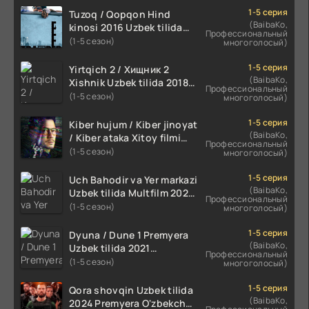
1-5 серия
Tuzoq / Qopqon Hind
(BaibaKo,
kinosi 2016 Uzbek tilida
Профессиональный
tarjima film HD
(1-5 сезон)
многоголосый)
1-5 серия
Yirtqich 2 / Хищник 2
(BaibaKo,
Xishnik Uzbek tilida 2018-
Профессиональный
2024 O'zbekcha tarjima
(1-5 сезон)
многоголосый)
kino HD Skachat
1-5 серия
Kiber hujum / Kiber jinoyat
(BaibaKo,
/ Kiber ataka Xitoy filmi
Профессиональный
Uzbek tilida O'zbekcha
(1-5 сезон)
многоголосый)
(2023-2025) tarjima kino
HD skachat
1-5 серия
Uch Bahodir va Yer markazi
(BaibaKo,
Uzbek tilida Multfilm 2025
Профессиональный
tarjima HD skachat
(1-5 сезон)
многоголосый)
1-5 серия
Dyuna / Dune 1 Premyera
(BaibaKo,
Uzbek tilida 2021
Профессиональный
O'zbekcha tarjima kino HD
(1-5 сезон)
многоголосый)
1-5 серия
Qora shovqin Uzbek tilida
(BaibaKo,
2024 Premyera O'zbekcha