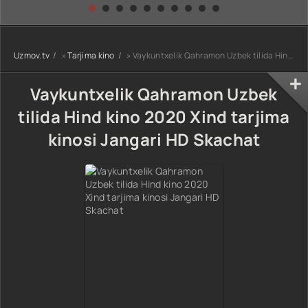
kino) tarjima HD
Uzbek tilida
yuksalishi
skachat
Premyera Netflix
filmi Uzbek tilida
O'zbekcha 2026
Uzmov.tv
»
Tarjima kino
» Vaykuntxelik Qahramon Uzbek tilida Hind kino 2020 Xind tarjima kinosi Jangari HD Skachat
tarjima kino Full
HD tas-ix
skachat
Vaykuntxelik Qahramon Uzbek
tilida Hind kino 2020 Xind tarjima
kinosi Jangari HD Skachat