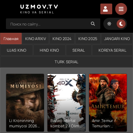
UZMOV.TV
KINO VA SERIAL
Главная
KINO ARXIV
KINO 2024
KINO 2025
JANGARI KINO
UJAS KINO
HIND KINO
SERIAL
KOREYA SERIAL
TURK SERIAL
Li Kroninning
Видео Mortal
Amir Temur /
mumiyosi 2026
kombat 2 / Ólim
Temurlan:
(uzbek tilida
jangi 2 (2026)
Fathchining