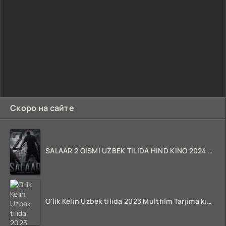
Скоро на сайте
SALAAR 2 QISMI UZBEK TILIDA HIND KINO 2024 TARJIMA 720p HD Skachat
O'lik Kelin Uzbek tilida 2023 Multfilm Tarjima kino skachat