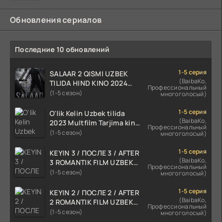
Обновления сериалов
Последние 10 обновлений
1-5 серия
SALAAR 2 QISMI UZBEK
(BaibaKo,
TILIDA HIND KINO 2024
Профессиональный
TARJIMA 720p HD Skachat
(1-5 сезон)
многоголосый)
1-5 серия
O'lik Kelin Uzbek tilida
(BaibaKo,
2023 Multfilm Tarjima kino
Профессиональный
skachat
(1-5 сезон)
многоголосый)
1-5 серия
KEYIN 3 / ПОСЛЕ 3 / AFTER
(BaibaKo,
3 ROMANTIK FILM UZBEK
Профессиональный
TILIDA 2021 TARJIMA FILM
(1-5 сезон)
многоголосый)
HD
1-5 серия
KEYIN 2 / ПОСЛЕ 2 / AFTER
(BaibaKo,
2 ROMANTIK FILM UZBEK
Профессиональный
TILIDA 2020 TARJIMA FILM
(1-5 сезон)
многоголосый)
HD