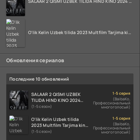
SALAAR 2 QISMI UZBEK TILIDA HIND KINO 2024 TARJIMA 720p HD Skachat
O'lik Kelin Uzbek tilida 2023 Multfilm Tarjima kino skachat
Обновления сериалов
Последние 10 обновлений
1-5 серия
SALAAR 2 QISMI UZBEK
(BaibaKo,
TILIDA HIND KINO 2024
Профессиональный
TARJIMA 720p HD Skachat
(1-5 сезон)
многоголосый)
1-5 серия
O'lik Kelin Uzbek tilida
(BaibaKo,
2023 Multfilm Tarjima kino
Профессиональный
skachat
(1-5 сезон)
многоголосый)