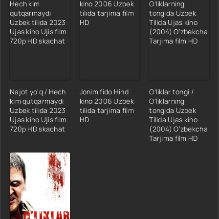
Najot yo'q / Hech
Jonim fido Hind
O'liklar tongi /
kim qutqarmaydi
kino 2006 Uzbek
O'liklarning
Uzbek tilida 2023
tilida tarjima film
tongida Uzbek
Ujas kino Ujis film
HD
Tilida Ujas kino
720p HD skachat
(2004) O'zbekcha
Tarjima film HD