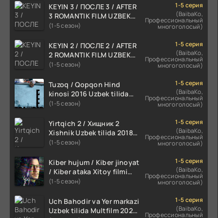
1-5 серия
KEYIN 3 / ПОСЛЕ 3 / AFTER
(BaibaKo,
3 ROMANTIK FILM UZBEK
Профессиональный
TILIDA 2021 TARJIMA FILM
(1-5 сезон)
многоголосый)
HD
1-5 серия
KEYIN 2 / ПОСЛЕ 2 / AFTER
(BaibaKo,
2 ROMANTIK FILM UZBEK
Профессиональный
TILIDA 2020 TARJIMA FILM
(1-5 сезон)
многоголосый)
HD
1-5 серия
Tuzoq / Qopqon Hind
(BaibaKo,
kinosi 2016 Uzbek tilida
Профессиональный
tarjima film HD
(1-5 сезон)
многоголосый)
1-5 серия
Yirtqich 2 / Хищник 2
(BaibaKo,
Xishnik Uzbek tilida 2018-
Профессиональный
2024 O'zbekcha tarjima
(1-5 сезон)
многоголосый)
kino HD Skachat
1-5 серия
Kiber hujum / Kiber jinoyat
(BaibaKo,
/ Kiber ataka Xitoy filmi
Профессиональный
Uzbek tilida O'zbekcha
(1-5 сезон)
многоголосый)
(2023-2025) tarjima kino
HD skachat
1-5 серия
Uch Bahodir va Yer markazi
(BaibaKo,
Uzbek tilida Multfilm 2025
Профессиональный