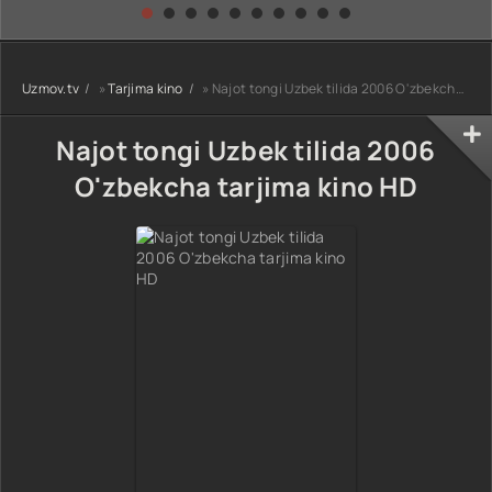
kino) tarjima HD
Uzbek tilida
yuksalishi
skachat
Premyera Netflix
filmi Uzbek tilida
O'zbekcha 2026
Uzmov.tv
»
Tarjima kino
» Najot tongi Uzbek tilida 2006 O'zbekcha tarjima kino HD
tarjima kino Full
HD tas-ix
skachat
Najot tongi Uzbek tilida 2006
O'zbekcha tarjima kino HD