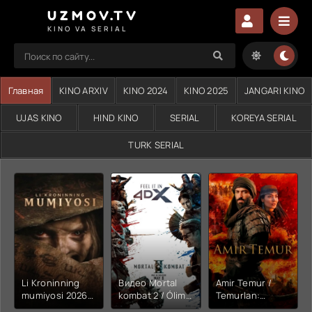
UZMOV.TV
KINO VA SERIAL
Главная
KINO ARXIV
KINO 2024
KINO 2025
JANGARI KINO
UJAS KINO
HIND KINO
SERIAL
KOREYA SERIAL
TURK SERIAL
Li Kroninning
Видео Mortal
Amir Temur /
mumiyosi 2026
kombat 2 / Ólim
Temurlan:
(uzbek tilida
jangi 2 (2026)
Fathchining