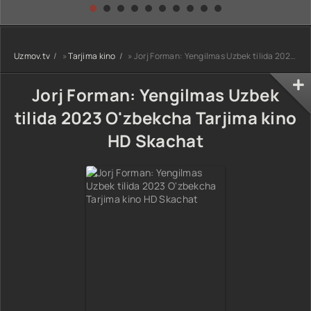
kino) tarjima HD
Uzbek tilida
yuksalishi
skachat
Premyera Netflix
filmi Uzbek tilida
O'zbekcha 2026
Uzmov.tv
»
Tarjima kino
» Jorj Forman: Yengilmas Uzbek tilida 2023 O'zbekcha Tarjima kino HD Skachat
tarjima kino Full
HD tas-ix
skachat
Jorj Forman: Yengilmas Uzbek
tilida 2023 O'zbekcha Tarjima kino
HD Skachat