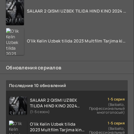
SALAAR 2 QISMI UZBEK TILIDA HIND KINO 2024 TARJIMA 720p HD Skachat
O'lik Kelin Uzbek tilida 2023 Multfilm Tarjima kino skachat
Обновления сериалов
Последние 10 обновлений
1-5 серия
SALAAR 2 QISMI UZBEK
(BaibaKo,
TILIDA HIND KINO 2024
Профессиональный
TARJIMA 720p HD Skachat
(1-5 сезон)
многоголосый)
1-5 серия
O'lik Kelin Uzbek tilida
(BaibaKo,
2023 Multfilm Tarjima kino
Профессиональный