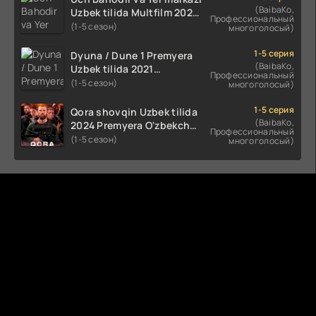
(BaibaKo,
Uzbek tilida Multfilm 2025
Профессиональный
tarjima HD skachat
(1-5 сезон)
многоголосый)
1-5 серия
Dyuna / Dune 1 Premyera
(BaibaKo,
Uzbek tilida 2021
Профессиональный
O'zbekcha tarjima kino HD
(1-5 сезон)
многоголосый)
1-5 серия
Qora shovqin Uzbek tilida
(BaibaKo,
2024 Premyera O'zbekcha
Профессиональный
tarjima kino HD skachat
(1-5 сезон)
многоголосый)
Комментируют