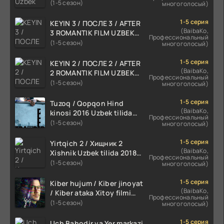
skachat
(1-5 сезон)
многоголосый)
1-5 серия
KEYIN 3 / ПОСЛЕ 3 / AFTER
(BaibaKo,
3 ROMANTIK FILM UZBEK
Профессиональный
TILIDA 2021 TARJIMA FILM
(1-5 сезон)
многоголосый)
HD
1-5 серия
KEYIN 2 / ПОСЛЕ 2 / AFTER
(BaibaKo,
2 ROMANTIK FILM UZBEK
Профессиональный
TILIDA 2020 TARJIMA FILM
(1-5 сезон)
многоголосый)
HD
1-5 серия
Tuzoq / Qopqon Hind
(BaibaKo,
kinosi 2016 Uzbek tilida
Профессиональный
tarjima film HD
(1-5 сезон)
многоголосый)
1-5 серия
Yirtqich 2 / Хищник 2
(BaibaKo,
Xishnik Uzbek tilida 2018-
Профессиональный
2024 O'zbekcha tarjima
(1-5 сезон)
многоголосый)
kino HD Skachat
1-5 серия
Kiber hujum / Kiber jinoyat
(BaibaKo,
/ Kiber ataka Xitoy filmi
Профессиональный
Uzbek tilida O'zbekcha
(1-5 сезон)
многоголосый)
(2023-2025) tarjima kino
HD skachat
1-5 серия
Uch Bahodir va Yer markazi