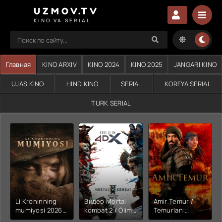
UZMOV.TV
KINO VA SERIAL
Главная
KINO ARXIV
KINO 2024
KINO 2025
JANGARI KINO
UJAS KINO
HIND KINO
SERIAL
KOREYA SERIAL
TURK SERIAL
Li Kroninning
Видео Mortal
Amir Temur /
mumiyosi 2026
kombat 2 / Ólim
Temurlan:
(uzbek tilida
jangi 2 (2026)
Fathchining