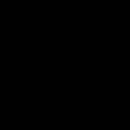
UZMOV.TV
ТЕЛЕГРАММА ДЛЯ Р