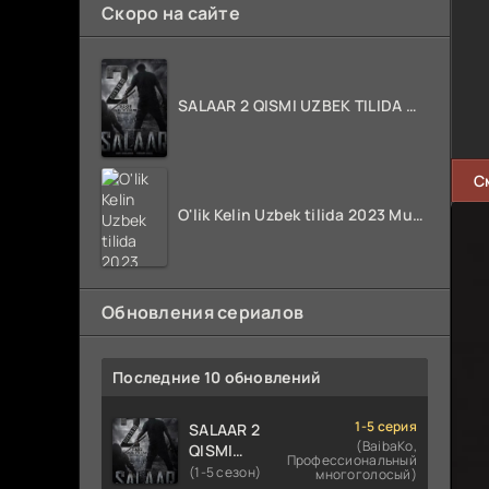
Скоро на сайте
SALAAR 2 QISMI UZBEK TILIDA HIND KINO 2024 TARJIMA 720p HD Skachat
С
O'lik Kelin Uzbek tilida 2023 Multfilm Tarjima kino skachat
Обновления сериалов
Последние 10 обновлений
1-5 серия
SALAAR 2
(BaibaKo,
QISMI
Профессиональный
UZBEK
(1-5 сезон)
многоголосый)