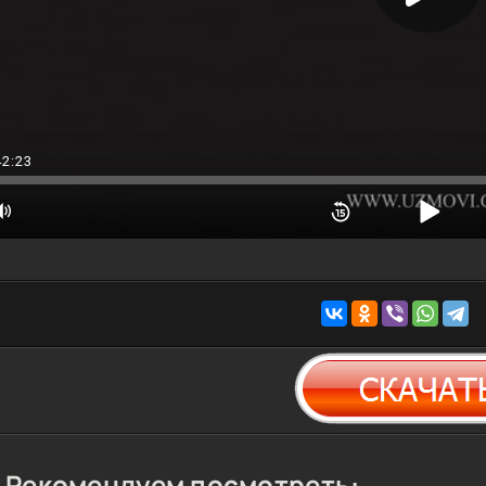
42:23
Рекомендуем посмотреть: