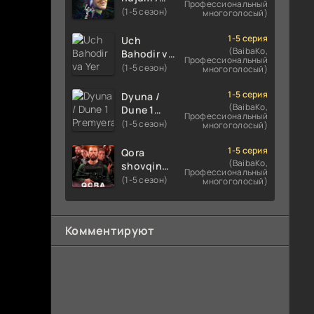
Профессиональный
O'zbekcha
Kiber
(1-5 сезон)
многоголосый)
tarjima
jinoyat /
kino HD
Kiber ataka
1-5 серия
Uch
Skachat
Xitoy filmi
(BaibaKo,
Bahodir va
Профессиональный
Uzbek
Yer markazi
(1-5 сезон)
многоголосый)
tilida
Uzbek
O'zbekcha
tilida
1-5 серия
Dyuna /
(2023-
Multfilm
(BaibaKo,
Dune 1
Профессиональный
2025)
2025
Premyera
(1-5 сезон)
многоголосый)
tarjima
tarjima HD
Uzbek
kino HD
skachat
tilida 2021
1-5 серия
Qora
skachat
O'zbekcha
(BaibaKo,
shovqin
Профессиональный
tarjima
Uzbek
(1-5 сезон)
многоголосый)
kino HD
tilida 2024
Premyera
O'zbekcha
Комментируют
tarjima
kino HD
skachat