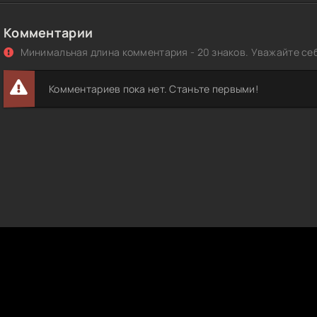
Комментарии
Минимальная длина комментария - 20 знаков. Уважайте себ
Комментариев пока нет. Станьте первыми!