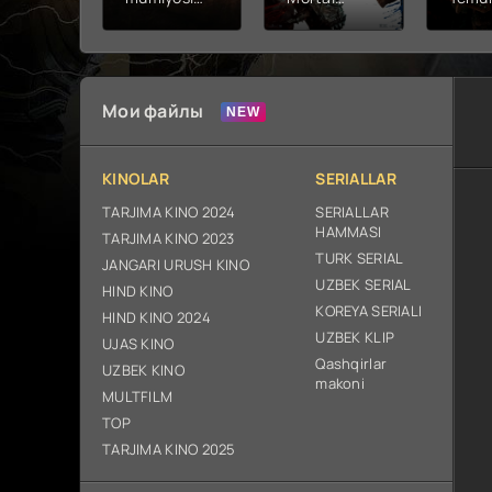
2026 (uzbek
kombat 2 /
Fathc
tilida kino)
Ólim jangi 2
yuksal
tarjima HD
(2026)
Prem
skachat
Uzbek tilida
Netfli
Uzbek 
Мои файлы
O'zbe
2026
tarjim
KINOLAR
SERIALLAR
Full H
ix sk
TARJIMA KINO 2024
SERIALLAR
HAMMASI
TARJIMA KINO 2023
TURK SERIAL
JANGARI URUSH KINO
UZBEK SERIAL
HIND KINO
KOREYA SERIALI
HIND KINO 2024
UZBEK KLIP
UJAS KINO
Qashqirlar
UZBEK KINO
makoni
MULTFILM
TOP
TARJIMA KINO 2025