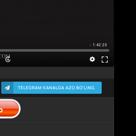
- 1:42:23
TELEGRAM KANALGA AZO BO'LING.