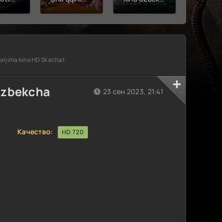
alar
zabt et /
tilida (2025)
Premye
Barcha
O'zbekcha
2026 U
davrlarning
tarjima kino
tilida
kcha
eng zo'ri
720p HD
O'zbek
 kino
Multfilm
skachat
tarjima
HD
Uzbek tilida
Full HD 
tarjima kino HD Skachat
at
2026
ix skac
tarjima HD
skachat
O'zbekcha
23 сен 2023, 21:41
Качество:
HD 720