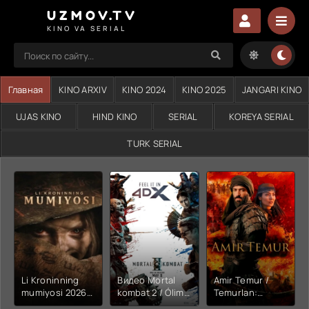
UZMOV.TV
KINO VA SERIAL
Главная
KINO ARXIV
KINO 2024
KINO 2025
JANGARI KINO
UJAS KINO
HIND KINO
SERIAL
KOREYA SERIAL
TURK SERIAL
Li Kroninning
Видео Mortal
Amir Temur /
mumiyosi 2026
kombat 2 / Ólim
Temurlan:
(uzbek tilida
jangi 2 (2026)
Fathchining