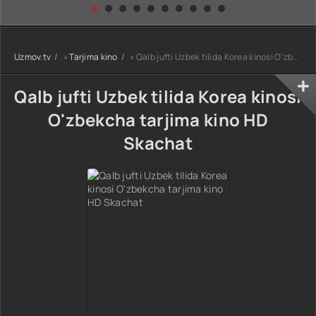
kino) tarjima HD
Uzbek tilida
yuksalishi
skachat
Premyera Netflix
filmi Uzbek tilida
O'zbekcha 2026
Uzmov.tv
»
Tarjima kino
» Qalb jufti Uzbek tilida Korea kinosi O'zbekcha tarjima kino HD Skachat
tarjima kino Full
HD tas-ix
skachat
Qalb jufti Uzbek tilida Korea kinosi
O'zbekcha tarjima kino HD
Skachat