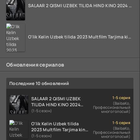
SALAAR 2 QISMI UZBEK TILIDA HIND KINO 2024 TARJIMA 720p HD Skachat
O'lik Kelin Uzbek tilida 2023 Multfilm Tarjima kino skachat
Обновления сериалов
Последние 10 обновлений
1-5 серия
SALAAR 2 QISMI UZBEK
(BaibaKo,
TILIDA HIND KINO 2024
Профессиональный
TARJIMA 720p HD Skachat
(1-5 сезон)
многоголосый)
1-5 серия
O'lik Kelin Uzbek tilida
(BaibaKo,
2023 Multfilm Tarjima kino
Профессиональный
skachat
(1-5 сезон)
многоголосый)