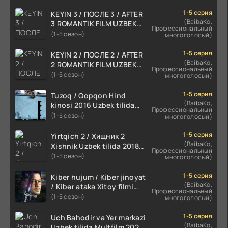
1-5 серия
KEYIN 3 / ПОСЛЕ 3 / AFTER
(BaibaKo,
3 ROMANTIK FILM UZBEK
Профессиональный
TILIDA 2021 TARJIMA FILM
(1-5 сезон)
многоголосый)
HD
1-5 серия
KEYIN 2 / ПОСЛЕ 2 / AFTER
(BaibaKo,
2 ROMANTIK FILM UZBEK
Профессиональный
TILIDA 2020 TARJIMA FILM
(1-5 сезон)
многоголосый)
HD
1-5 серия
Tuzoq / Qopqon Hind
(BaibaKo,
kinosi 2016 Uzbek tilida
Профессиональный
tarjima film HD
(1-5 сезон)
многоголосый)
1-5 серия
Yirtqich 2 / Хищник 2
(BaibaKo,
Xishnik Uzbek tilida 2018-
Профессиональный
2024 O'zbekcha tarjima
(1-5 сезон)
многоголосый)
kino HD Skachat
1-5 серия
Kiber hujum / Kiber jinoyat
(BaibaKo,
/ Kiber ataka Xitoy filmi
Профессиональный
Uzbek tilida O'zbekcha
(1-5 сезон)
многоголосый)
(2023-2025) tarjima kino
HD skachat
1-5 серия
Uch Bahodir va Yer markazi
(BaibaKo,
Uzbek tilida Multfilm 2025