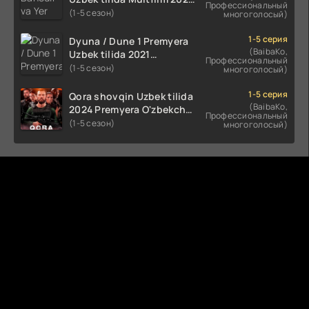
Профессиональный
tarjima HD skachat
(1-5 сезон)
многоголосый)
1-5 серия
Dyuna / Dune 1 Premyera
(BaibaKo,
Uzbek tilida 2021
Профессиональный
O'zbekcha tarjima kino HD
(1-5 сезон)
многоголосый)
1-5 серия
Qora shovqin Uzbek tilida
(BaibaKo,
2024 Premyera O'zbekcha
Профессиональный
tarjima kino HD skachat
(1-5 сезон)
многоголосый)
Комментируют