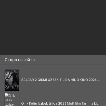
Скоро на сайте
SALAAR 2 QISMI UZBEK TILIDA HIND KINO 2024 TARJIMA 720p HD Skachat
O'lik Kelin Uzbek tilida 2023 Multfilm Tarjima kino skachat