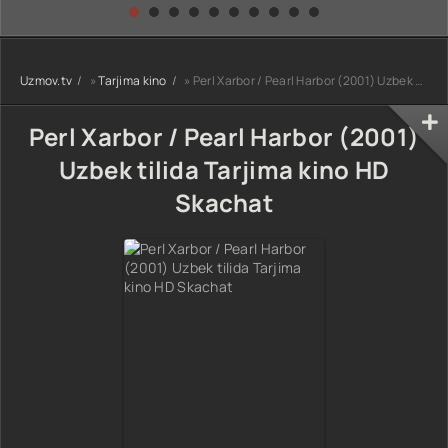
kino) tarjima HD
Uzbek tilida
yuksalishi
skachat
Premyera Netflix
filmi Uzbek tilida
O'zbekcha 2026
Uzmov.tv
»
Tarjima kino
» Perl Xarbor / Pearl Harbor (2001) Uzbek tilida Tarjima kino HD Skachat
tarjima kino Full
HD tas-ix
skachat
Perl Xarbor / Pearl Harbor (2001)
Uzbek tilida Tarjima kino HD
Skachat