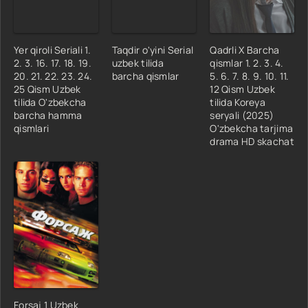
Yer qiroli Seriali 1.
Taqdir o'yini Serial
Qadrli X Barcha
2. 3. 16. 17. 18. 19.
uzbek tilida
qismlar 1. 2. 3. 4.
20. 21. 22. 23. 24.
barcha qismlar
5. 6. 7. 8. 9. 10. 11.
25 Qism Uzbek
12 Qism Uzbek
tilida O'zbekcha
tilida Koreya
barcha hamma
seryali (2025)
qismlari
O'zbekcha tarjima
drama HD skachat
Forsaj 1 Uzbek