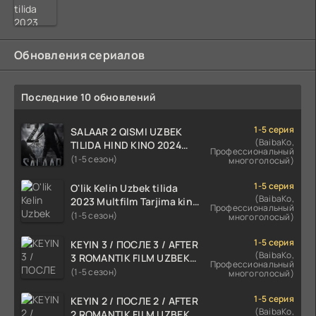
Обновления сериалов
Последние 10 обновлений
1-5 серия
SALAAR 2 QISMI UZBEK
(BaibaKo,
TILIDA HIND KINO 2024
Профессиональный
TARJIMA 720p HD Skachat
(1-5 сезон)
многоголосый)
1-5 серия
O'lik Kelin Uzbek tilida
(BaibaKo,
2023 Multfilm Tarjima kino
Профессиональный
skachat
(1-5 сезон)
многоголосый)
1-5 серия
KEYIN 3 / ПОСЛЕ 3 / AFTER
(BaibaKo,
3 ROMANTIK FILM UZBEK
Профессиональный
TILIDA 2021 TARJIMA FILM
(1-5 сезон)
многоголосый)
HD
1-5 серия
KEYIN 2 / ПОСЛЕ 2 / AFTER
(BaibaKo,
2 ROMANTIK FILM UZBEK