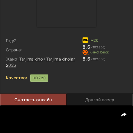
Год:
2
8.6
(302 856)
Страна:
8.6
Жанр:
Tarjima kino
/
Tarjima kinolar
(302 856)
2023
Качество:
HD 720
Смотреть онлайн
Другой плеер