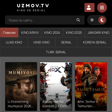
UZMOV.TV
KINO VA SERIAL
Главная
KINO ARXIV
KINO 2024
KINO 2025
JANGARI KINO
UJAS KINO
HIND KINO
SERIAL
KOREYA SERIAL
TURK SERIAL
Li Kroninning
Видео Mortal
Amir Temur /
mumiyosi 2026
kombat 2 / Ólim
Temurlan:
(uzbek tilida
jangi 2 (2026)
Fathchining