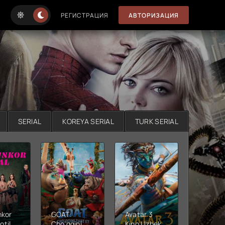
РЕГИСТРАЦИЯ
АВТОРИЗАЦИЯ
SERIAL
KOREYA SERIAL
TURK SERIAL
nkor
GOAT:
Avatar 3
Xushta
otil
Cho'qqini
Kino Uzbek
Ujas ki