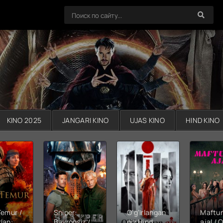
KINO 2025
JANGARI KINO
UJAS KINO
HIND KINO
Temur /
Sniper:
O'g'irlangan
Maftu
lan:
Bayroqsiz /
qiz Hind
ajal / Q