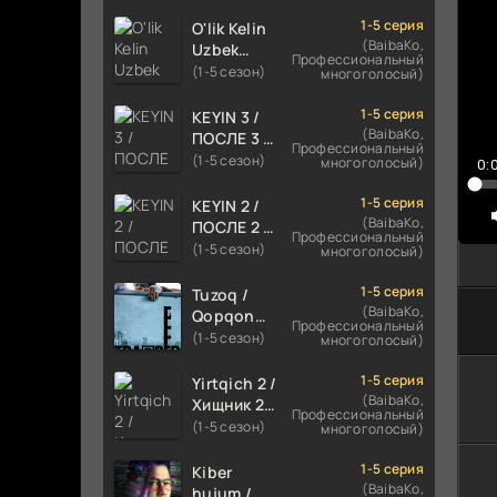
TILIDA
HIND KINO
1-5 серия
O'lik Kelin
2024
(BaibaKo,
Uzbek
Профессиональный
TARJIMA
tilida 2023
(1-5 сезон)
многоголосый)
720p HD
Multfilm
Skachat
Tarjima
1-5 серия
KEYIN 3 /
kino
(BaibaKo,
ПОСЛЕ 3 /
Профессиональный
skachat
AFTER 3
(1-5 сезон)
многоголосый)
0:
ROMANTIK
FILM
1-5 серия
KEYIN 2 /
UZBEK
(BaibaKo,
ПОСЛЕ 2 /
Профессиональный
TILIDA
AFTER 2
(1-5 сезон)
многоголосый)
2021
ROMANTIK
TARJIMA
FILM
1-5 серия
Tuzoq /
FILM HD
UZBEK
(BaibaKo,
Qopqon
Профессиональный
TILIDA
Hind
(1-5 сезон)
многоголосый)
2020
kinosi
TARJIMA
2016 Uzbek
1-5 серия
Yirtqich 2 /
FILM HD
tilida
(BaibaKo,
Хищник 2
Профессиональный
tarjima film
Xishnik
(1-5 сезон)
многоголосый)
HD
Uzbek
tilida 2018-
1-5 серия
Kiber
2024
(BaibaKo,
hujum /