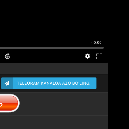
- 0:00
TELEGRAM KANALGA AZO BO'LING.