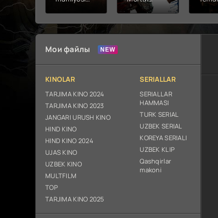
2026 (uzbek
kombat 2 /
Fathc
tilida kino)
Ólim jangi 2
yuksal
tarjima HD
(2026)
Prem
skachat
Uzbek tilida
Netfli
Uzbek 
Мои файлы
O'zbe
2026
tarjim
KINOLAR
SERIALLAR
Full H
ix sk
TARJIMA KINO 2024
SERIALLAR
HAMMASI
TARJIMA KINO 2023
TURK SERIAL
JANGARI URUSH KINO
UZBEK SERIAL
HIND KINO
KOREYA SERIALI
HIND KINO 2024
UZBEK KLIP
UJAS KINO
Qashqirlar
UZBEK KINO
makoni
MULTFILM
TOP
TARJIMA KINO 2025