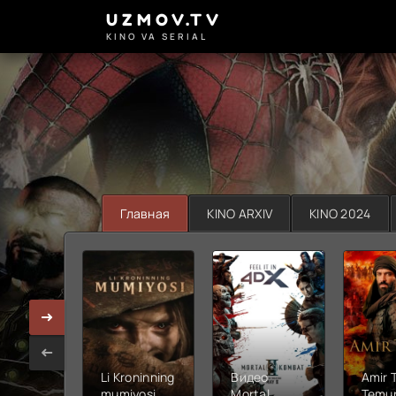
UZMOV.TV
KINO VA SERIAL
Главная
KINO ARXIV
KINO 2024
Li Kroninning
Видео
Amir 
mumiyosi
Mortal
Temur