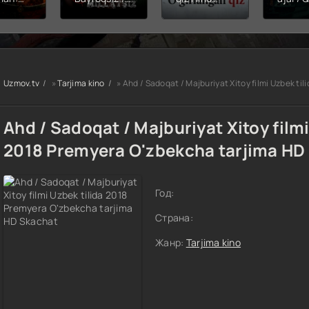
hining
Snayper:
kinosi 2026
Balerin
ishi
Millatsiz /
Uzbek tilida
(uzbek
yera
Bayroqsiz
O'zbekcha
tilida)
x filmi
snayper
tarjima kino
O'zbe
tilida
Premyera
HD skachat
tarjima
kcha
Uzbek tilida
2026 
Uzmov.tv
»
Tarjima kino
» Ahd / Sadoqat / Majburiyat Xitoy filmi Uzbek t
O'zbekcha
skach
a kino
2026
D tas-
tarjima kino
Ahd / Sadoqat / Majburiyat Xitoy filmi
achat
Full HD tas-
ix skachat
2018 Premyera O'zbekcha tarjima HD
Год:
Страна:
Жанр:
Tarjima kino