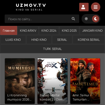
UZMOV.TV
KINO VA SERIAL
Главная
KINO ARXIV
KINO 2024
KINO 2025
JANGARI KINO
UJAS KINO
HIND KINO
SERIAL
KOREYA SERIAL
TURK SERIAL
Li Kroninning
Видео Mortal
Amir Temur /
mumiyosi 2026
kombat 2 / Ólim
Temurlan:
(uzbek tilida
jangi 2 (2026)
Fathchining