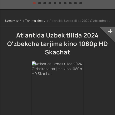
kino) tarjima HD
Uzbek tilida
yuksalishi
skachat
Premyera Netflix
filmi Uzbek tilida
O'zbekcha 2026
Uzmov.tv
»
Tarjima kino
» Atlantida Uzbek tilida 2024 O'zbekcha tarjima kino 1080p HD Skachat
tarjima kino Full
HD tas-ix
skachat
Atlantida Uzbek tilida 2024
O'zbekcha tarjima kino 1080p HD
Skachat