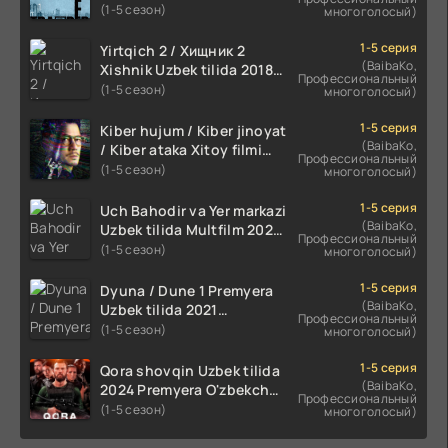
tarjima film HD
(1-5 сезон)
многоголосый)
1-5 серия
Yirtqich 2 / Хищник 2
(BaibaKo,
Xishnik Uzbek tilida 2018-
Профессиональный
2024 O'zbekcha tarjima
(1-5 сезон)
многоголосый)
kino HD Skachat
1-5 серия
Kiber hujum / Kiber jinoyat
(BaibaKo,
/ Kiber ataka Xitoy filmi
Профессиональный
Uzbek tilida O'zbekcha
(1-5 сезон)
многоголосый)
(2023-2025) tarjima kino
HD skachat
1-5 серия
Uch Bahodir va Yer markazi
(BaibaKo,
Uzbek tilida Multfilm 2025
Профессиональный
tarjima HD skachat
(1-5 сезон)
многоголосый)
1-5 серия
Dyuna / Dune 1 Premyera
(BaibaKo,
Uzbek tilida 2021
Профессиональный
O'zbekcha tarjima kino HD
(1-5 сезон)
многоголосый)
1-5 серия
Qora shovqin Uzbek tilida
(BaibaKo,
2024 Premyera O'zbekcha
Профессиональный
tarjima kino HD skachat
(1-5 сезон)
многоголосый)