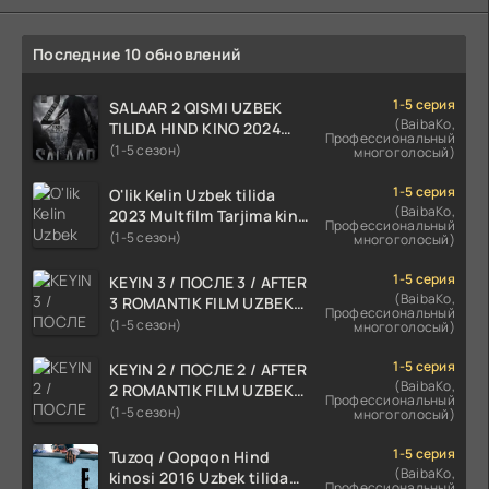
Последние 10 обновлений
1-5 серия
SALAAR 2 QISMI UZBEK
(BaibaKo,
TILIDA HIND KINO 2024
Профессиональный
TARJIMA 720p HD Skachat
(1-5 сезон)
многоголосый)
1-5 серия
O'lik Kelin Uzbek tilida
(BaibaKo,
2023 Multfilm Tarjima kino
Профессиональный
skachat
(1-5 сезон)
многоголосый)
1-5 серия
KEYIN 3 / ПОСЛЕ 3 / AFTER
(BaibaKo,
3 ROMANTIK FILM UZBEK
Профессиональный
TILIDA 2021 TARJIMA FILM
(1-5 сезон)
многоголосый)
HD
1-5 серия
KEYIN 2 / ПОСЛЕ 2 / AFTER
(BaibaKo,
2 ROMANTIK FILM UZBEK
Профессиональный
TILIDA 2020 TARJIMA FILM
(1-5 сезон)
многоголосый)
HD
1-5 серия
Tuzoq / Qopqon Hind
(BaibaKo,
kinosi 2016 Uzbek tilida
Профессиональный