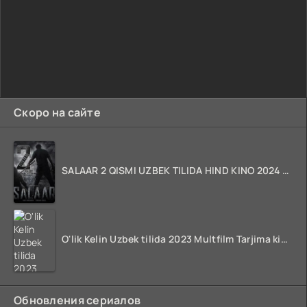
Скоро на сайте
SALAAR 2 QISMI UZBEK TILIDA HIND KINO 2024 TARJIMA 720p HD Skachat
O'lik Kelin Uzbek tilida 2023 Multfilm Tarjima kino skachat
Обновления сериалов