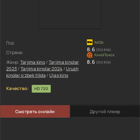
Год:
8.6
(302 856)
Страна:
8.6
Жанр:
Tarjima kino
/
Tarjima kinolar
(302 856)
2023
/
Tarjima kinolar 2024
/
Urush
kinolar o'zbek tilida
/
Ujas kino
Качество:
HD 720
Смотреть онлайн
Другой плеер