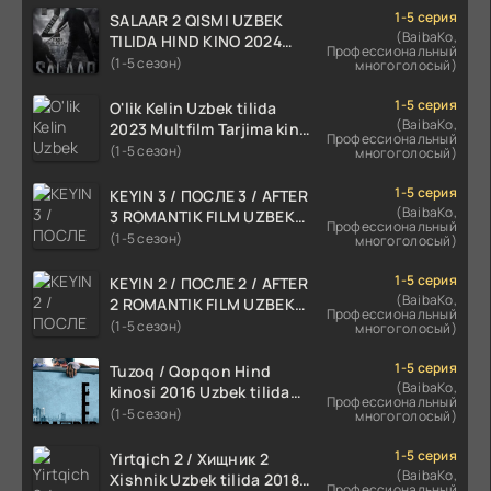
1-5 серия
SALAAR 2 QISMI UZBEK
(BaibaKo,
TILIDA HIND KINO 2024
Профессиональный
TARJIMA 720p HD Skachat
(1-5 сезон)
многоголосый)
1-5 серия
O'lik Kelin Uzbek tilida
(BaibaKo,
2023 Multfilm Tarjima kino
Профессиональный
skachat
(1-5 сезон)
многоголосый)
1-5 серия
KEYIN 3 / ПОСЛЕ 3 / AFTER
(BaibaKo,
3 ROMANTIK FILM UZBEK
Профессиональный
TILIDA 2021 TARJIMA FILM
(1-5 сезон)
многоголосый)
HD
1-5 серия
KEYIN 2 / ПОСЛЕ 2 / AFTER
(BaibaKo,
2 ROMANTIK FILM UZBEK
Профессиональный
TILIDA 2020 TARJIMA FILM
(1-5 сезон)
многоголосый)
HD
1-5 серия
Tuzoq / Qopqon Hind
(BaibaKo,
kinosi 2016 Uzbek tilida
Профессиональный
tarjima film HD
(1-5 сезон)
многоголосый)
1-5 серия
Yirtqich 2 / Хищник 2
(BaibaKo,
Xishnik Uzbek tilida 2018-
Профессиональный