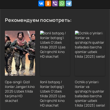
Рекомендуем посмотреть:
Opa-singil: Qizil
Ilonli botqoq /
Ochlik oʻyinlari:
ilonlar Jangari kino
Ilonlar botqog'i
Ilonlar va
2025 Uzbek tilida
Uzbek O'zbek
qoʻshiqchi qushlar
tarjima HD
tilida 2023 Ujas
balladasi barcha
skachat
Qo'rqinchli kino
qismlar uzbek
HD skachat
tilida (2023) serial