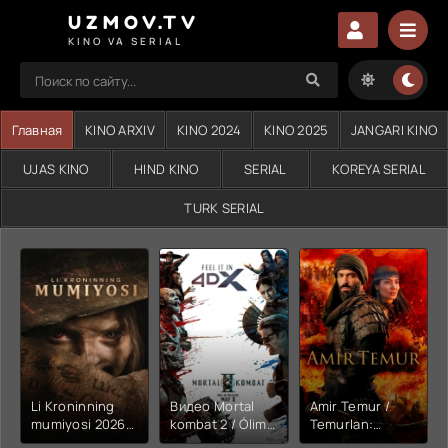
UZMOV.TV
KINO VA SERIAL
Главная
KINO ARXIV
KINO 2024
KINO 2025
JANGARI KINO
UJAS KINO
HIND KINO
SERIAL
KOREYA SERIAL
TURK SERIAL
Li Kroninning
Видео Mortal
Amir Temur /
mumiyosi 2026
kombat 2 / Ólim
Temurlan:
(uzbek tilida
jangi 2 (2026)
Fathchining