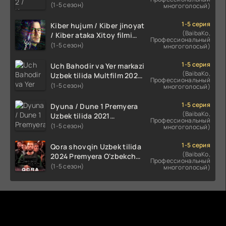
2024 O'zbekcha tarjima
(1-5 сезон)
многоголосый)
kino HD Skachat
1-5 серия
Kiber hujum / Kiber jinoyat
(BaibaKo,
/ Kiber ataka Xitoy filmi
Профессиональный
Uzbek tilida O'zbekcha
(1-5 сезон)
многоголосый)
(2023-2025) tarjima kino
HD skachat
1-5 серия
Uch Bahodir va Yer markazi
(BaibaKo,
Uzbek tilida Multfilm 2025
Профессиональный
tarjima HD skachat
(1-5 сезон)
многоголосый)
1-5 серия
Dyuna / Dune 1 Premyera
(BaibaKo,
Uzbek tilida 2021
Профессиональный
O'zbekcha tarjima kino HD
(1-5 сезон)
многоголосый)
1-5 серия
Qora shovqin Uzbek tilida
(BaibaKo,
2024 Premyera O'zbekcha
Профессиональный
tarjima kino HD skachat
(1-5 сезон)
многоголосый)
Комментируют