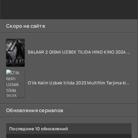
Скоро на сайте
SALAAR 2 QISMI UZBEK TILIDA HIND KINO 2024 TARJIMA 720p HD Skachat
O'lik Kelin Uzbek tilida 2023 Multfilm Tarjima kino skachat
Обновления сериалов
Последние 10 обновлений