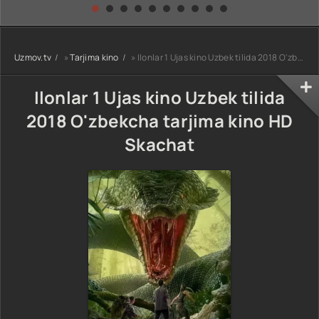
kino) tarjima HD
Uzbek tilida
yuksalishi
skachat
Premyera Netflix
filmi Uzbek tilida
O'zbekcha 2026
Uzmov.tv
»
Tarjima kino
» Ilonlar 1 Ujas kino Uzbek tilida 2018 O'zbekcha tarjima kino HD Skachat
tarjima kino Full
HD tas-ix
skachat
Ilonlar 1 Ujas kino Uzbek tilida
2018 O'zbekcha tarjima kino HD
Skachat