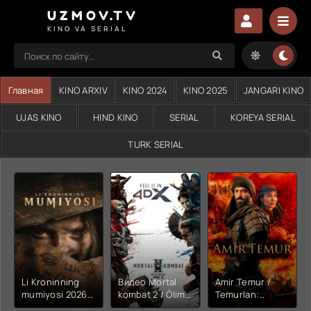
UZMOV.TV
KINO VA SERIAL
Главная
KINO ARXIV
KINO 2024
KINO 2025
JANGARI KINO
UJAS KINO
HIND KINO
SERIAL
KOREYA SERIAL
TURK SERIAL
Li Kroninning
Видео Mortal
Amir Temur /
mumiyosi 2026
kombat 2 / Ólim
Temurlan:
(uzbek tilida
jangi 2 (2026)
Fathchining