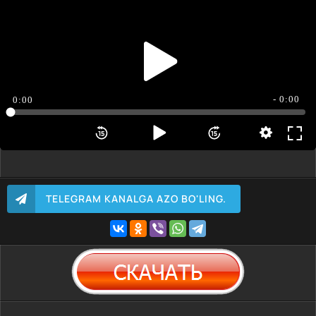
- 0:00
0:00
TELEGRAM KANALGA AZO BO'LING.