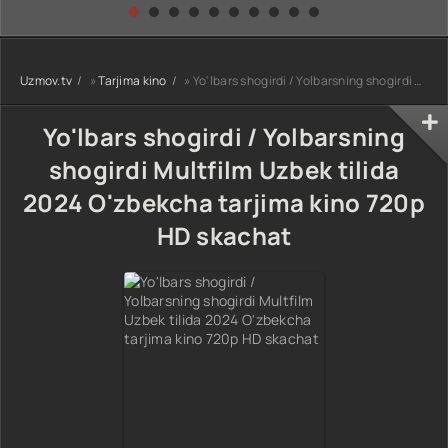
kino) tarjima HD
Uzbek tilida
yuksalishi
skachat
Premyera Netflix
filmi Uzbek tilida
O'zbekcha 2026
Uzmov.tv
»
Tarjima kino
» Yo'lbars shogirdi / Yolbarsning shogirdi Multfilm Uzbek tilida 2024 O'zbekcha tarjima kino 720p HD skachat
tarjima kino Full
HD tas-ix
skachat
Yo'lbars shogirdi / Yolbarsning
shogirdi Multfilm Uzbek tilida
2024 O'zbekcha tarjima kino 720p
HD skachat