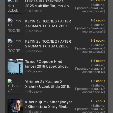
1-5 серия
O'lik Kelin Uzbek tilida
(BaibaKo,
2023 Multfilm Tarjima kino
Профессиональный
skachat
(1-5 сезон)
многоголосый)
1-5 серия
KEYIN 3 / ПОСЛЕ 3 / AFTER
(BaibaKo,
3 ROMANTIK FILM UZBEK
Профессиональный
TILIDA 2021 TARJIMA FILM
(1-5 сезон)
многоголосый)
HD
1-5 серия
KEYIN 2 / ПОСЛЕ 2 / AFTER
(BaibaKo,
2 ROMANTIK FILM UZBEK
Профессиональный
TILIDA 2020 TARJIMA FILM
(1-5 сезон)
многоголосый)
HD
1-5 серия
Tuzoq / Qopqon Hind
(BaibaKo,
kinosi 2016 Uzbek tilida
Профессиональный
tarjima film HD
(1-5 сезон)
многоголосый)
1-5 серия
Yirtqich 2 / Хищник 2
(BaibaKo,
Xishnik Uzbek tilida 2018-
Профессиональный
2024 O'zbekcha tarjima
(1-5 сезон)
многоголосый)
kino HD Skachat
1-5 серия
Kiber hujum / Kiber jinoyat
(BaibaKo,
/ Kiber ataka Xitoy filmi
Профессиональный
Uzbek tilida O'zbekcha
(1-5 сезон)
многоголосый)