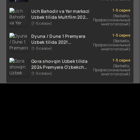
(2023-2025) tarjima kino
HD skachat
1-5 серия
Uch Bahodir va Yer markazi
(BaibaKo,
Uzbek tilida Multfilm 2025
Профессиональный
tarjima HD skachat
(1-5 сезон)
многоголосый)
1-5 серия
Dyuna / Dune 1 Premyera
(BaibaKo,
Uzbek tilida 2021
Профессиональный
O'zbekcha tarjima kino HD
(1-5 сезон)
многоголосый)
1-5 серия
Qora shovqin Uzbek tilida
(BaibaKo,
2024 Premyera O'zbekcha
Профессиональный
tarjima kino HD skachat
(1-5 сезон)
многоголосый)
Комментируют