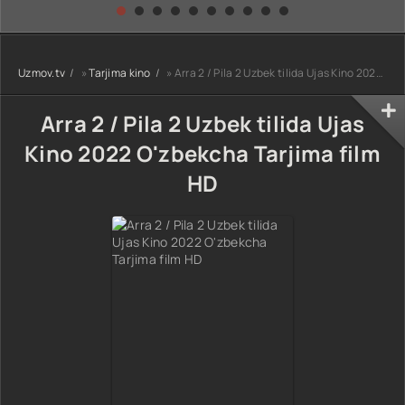
kino) tarjima HD
Uzbek tilida
yuksalishi
skachat
Premyera Netflix
filmi Uzbek tilida
O'zbekcha 2026
Uzmov.tv
»
Tarjima kino
» Arra 2 / Pila 2 Uzbek tilida Ujas Kino 2022 O'zbekcha Tarjima film HD
tarjima kino Full
HD tas-ix
skachat
Arra 2 / Pila 2 Uzbek tilida Ujas
Kino 2022 O'zbekcha Tarjima film
HD