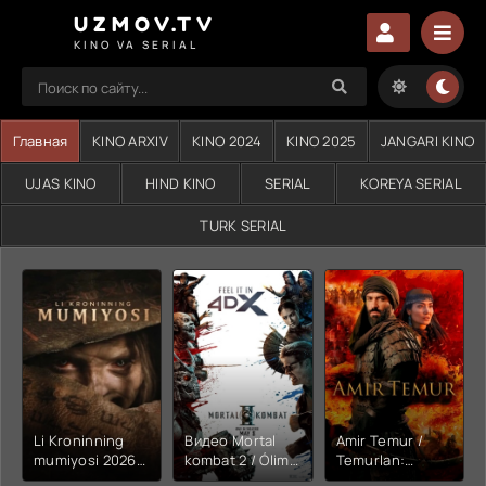
UZMOV.TV
KINO VA SERIAL
Главная
KINO ARXIV
KINO 2024
KINO 2025
JANGARI KINO
UJAS KINO
HIND KINO
SERIAL
KOREYA SERIAL
TURK SERIAL
Li Kroninning
Видео Mortal
Amir Temur /
mumiyosi 2026
kombat 2 / Ólim
Temurlan:
(uzbek tilida
jangi 2 (2026)
Fathchining