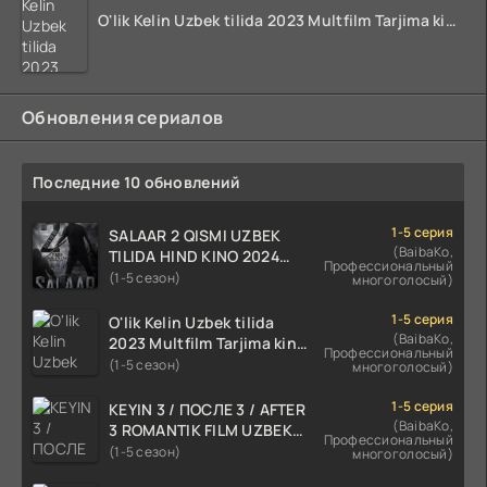
O'lik Kelin Uzbek tilida 2023 Multfilm Tarjima kino skachat
Обновления сериалов
Последние 10 обновлений
1-5 серия
SALAAR 2 QISMI UZBEK
(BaibaKo,
TILIDA HIND KINO 2024
Профессиональный
TARJIMA 720p HD Skachat
(1-5 сезон)
многоголосый)
1-5 серия
O'lik Kelin Uzbek tilida
(BaibaKo,
2023 Multfilm Tarjima kino
Профессиональный
skachat
(1-5 сезон)
многоголосый)
1-5 серия
KEYIN 3 / ПОСЛЕ 3 / AFTER
(BaibaKo,
3 ROMANTIK FILM UZBEK
Профессиональный
TILIDA 2021 TARJIMA FILM
(1-5 сезон)
многоголосый)
HD