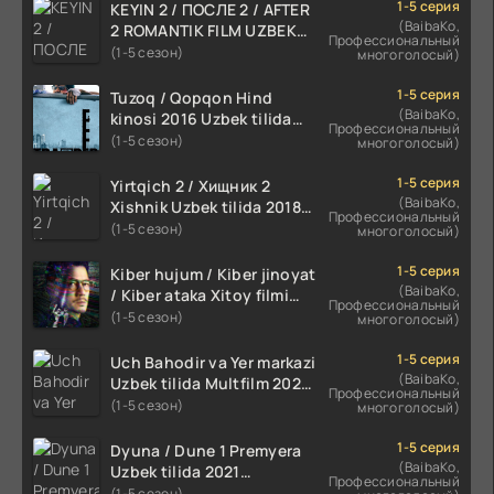
1-5 серия
KEYIN 2 / ПОСЛЕ 2 / AFTER
(BaibaKo,
2 ROMANTIK FILM UZBEK
Профессиональный
TILIDA 2020 TARJIMA FILM
(1-5 сезон)
многоголосый)
HD
1-5 серия
Tuzoq / Qopqon Hind
(BaibaKo,
kinosi 2016 Uzbek tilida
Профессиональный
tarjima film HD
(1-5 сезон)
многоголосый)
1-5 серия
Yirtqich 2 / Хищник 2
(BaibaKo,
Xishnik Uzbek tilida 2018-
Профессиональный
2024 O'zbekcha tarjima
(1-5 сезон)
многоголосый)
kino HD Skachat
1-5 серия
Kiber hujum / Kiber jinoyat
(BaibaKo,
/ Kiber ataka Xitoy filmi
Профессиональный
Uzbek tilida O'zbekcha
(1-5 сезон)
многоголосый)
(2023-2025) tarjima kino
HD skachat
1-5 серия
Uch Bahodir va Yer markazi
(BaibaKo,
Uzbek tilida Multfilm 2025
Профессиональный
tarjima HD skachat
(1-5 сезон)
многоголосый)
1-5 серия
Dyuna / Dune 1 Premyera
(BaibaKo,
Uzbek tilida 2021
Профессиональный
O'zbekcha tarjima kino HD
(1-5 сезон)