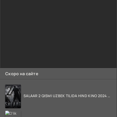
Скоро на сайте
SALAAR 2 QISMI UZBEK TILIDA HIND KINO 2024 TARJIMA 720p HD Skachat