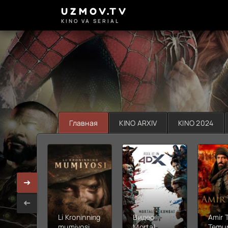
UZMOV.TV
KINO VA SERIAL
Главная
KINO ARXIV
KINO 2024
Li Kroninning
Видео
Amir 
mumiyosi
Mortal
Temur