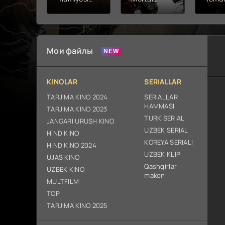
2026 (uzbek
kombat 2 /
Fathc
tilida kino)
Ólim jangi 2
yuksal
tarjima HD
(2026)
Prem
skachat
Uzbek tilida
Netfli
Uzbek 
Мои файлы
O'zbe
2026
tarjim
KINOLAR
SERIALLAR
Full H
ix sk
TARJIMA KINO 2024
SERIALLAR
HAMMASI
TARJIMA KINO 2023
TURK SERIAL
JANGARI URUSH KINO
UZBEK SERIAL
HIND KINO
KOREYA SERIALI
HIND KINO 2024
UZBEK KLIP
UJAS KINO
Qashqirlar
UZBEK KINO
makoni
MULTFILM
TOP
TARJIMA KINO 2025