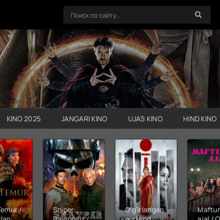
KINO 2025
JANGARI KINO
UJAS KINO
HIND KINO
Temur /
Sniper:
O'g'irlangan
Maftu
lan:
Bayroqsiz /
qiz Hind
ajal / Q