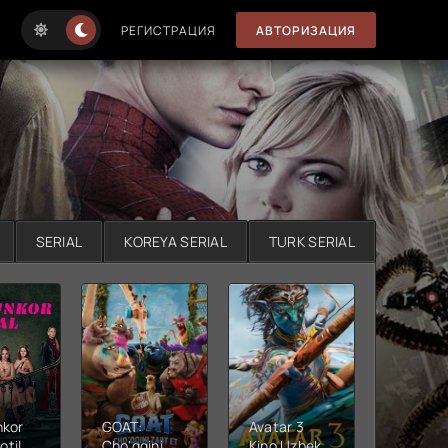
РЕГИСТРАЦИЯ
АВТОРИЗАЦИЯ
SERIAL
KOREYA SERIAL
TURK SERIAL
nkor
GOAT:
Avatar 3
Xushta
otil
Cho'qqini
Kino Uzbek
Ujas ki