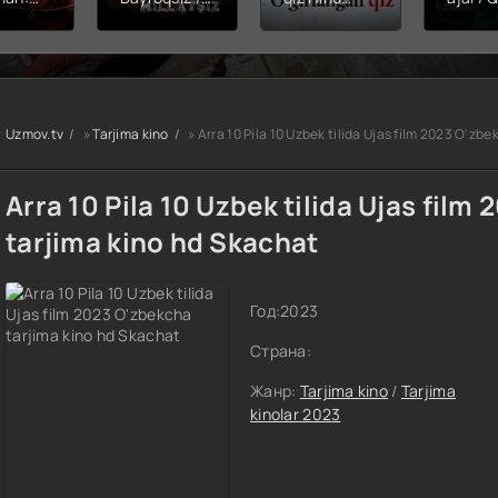
hining
Snayper:
kinosi 2026
Balerin
ishi
Millatsiz /
Uzbek tilida
(uzbek
yera
Bayroqsiz
O'zbekcha
tilida)
x filmi
snayper
tarjima kino
O'zbe
tilida
Premyera
HD skachat
tarjima
kcha
Uzbek tilida
2026 
Uzmov.tv
»
Tarjima kino
» Arra 10 Pila 10 Uzbek tilida Ujas film 2023 O'zb
O'zbekcha
skach
a kino
2026
D tas-
tarjima kino
Arra 10 Pila 10 Uzbek tilida Ujas film
achat
Full HD tas-
ix skachat
tarjima kino hd Skachat
Год:
2023
Страна:
Жанр:
Tarjima kino
/
Tarjima
kinolar 2023