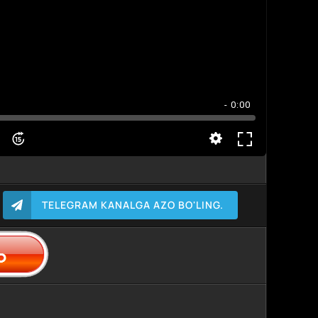
- 0:00
TELEGRAM KANALGA AZO BO'LING.