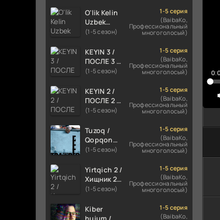
TILIDA
HIND KINO
1-5 серия
O'lik Kelin
2024
(BaibaKo,
Uzbek
Профессиональный
TARJIMA
tilida 2023
(1-5 сезон)
многоголосый)
720p HD
Multfilm
Skachat
Tarjima
1-5 серия
KEYIN 3 /
kino
(BaibaKo,
ПОСЛЕ 3 /
Профессиональный
skachat
AFTER 3
(1-5 сезон)
многоголосый)
0:
ROMANTIK
FILM
1-5 серия
KEYIN 2 /
UZBEK
(BaibaKo,
ПОСЛЕ 2 /
Профессиональный
TILIDA
AFTER 2
(1-5 сезон)
многоголосый)
2021
ROMANTIK
TARJIMA
FILM
1-5 серия
Tuzoq /
FILM HD
UZBEK
(BaibaKo,
Qopqon
Профессиональный
TILIDA
Hind
(1-5 сезон)
многоголосый)
2020
kinosi
TARJIMA
2016 Uzbek
1-5 серия
Yirtqich 2 /
FILM HD
tilida
(BaibaKo,
Хищник 2
Профессиональный
tarjima film
Xishnik
(1-5 сезон)
многоголосый)
HD
Uzbek
tilida 2018-
1-5 серия
Kiber
2024
(BaibaKo,
hujum /