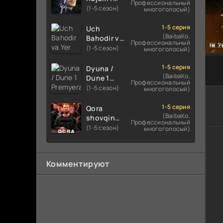
Профессиональный
O'zbekcha
Kiber
(1-5 сезон)
многоголосый)
tarjima
jinoyat /
kino HD
Kiber ataka
1-5 серия
Uch
Skachat
Xitoy filmi
(BaibaKo,
Bahodir va
Профессиональный
Uzbek
Yer markazi
(1-5 сезон)
многоголосый)
tilida
Uzbek
O'zbekcha
tilida
1-5 серия
Dyuna /
(2023-
Multfilm
(BaibaKo,
Dune 1
Профессиональный
2025)
2025
Premyera
(1-5 сезон)
многоголосый)
tarjima
tarjima HD
Uzbek
kino HD
skachat
tilida 2021
1-5 серия
Qora
skachat
O'zbekcha
(BaibaKo,
shovqin
Профессиональный
tarjima
Uzbek
(1-5 сезон)
многоголосый)
kino HD
tilida 2024
Premyera
O'zbekcha
Комментируют
tarjima
kino HD
skachat