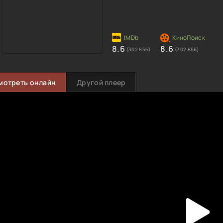
8.6
8.6
(302 856)
(302 856)
мотреть онлайн
Другой плеер