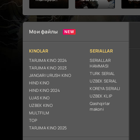
2026 (uzbek
kombat 2 /
Fathc
tilida kino)
Ólim jangi 2
yuksal
tarjima HD
(2026)
Prem
skachat
Uzbek tilida
Netfli
Uzbek 
Мои файлы
O'zbe
2026
tarjim
KINOLAR
SERIALLAR
Full H
ix sk
TARJIMA KINO 2024
SERIALLAR
HAMMASI
TARJIMA KINO 2023
TURK SERIAL
JANGARI URUSH KINO
UZBEK SERIAL
HIND KINO
KOREYA SERIALI
HIND KINO 2024
UZBEK KLIP
UJAS KINO
Qashqirlar
UZBEK KINO
makoni
MULTFILM
TOP
TARJIMA KINO 2025