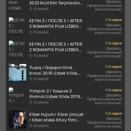
(BaibaKo,
2023 Multfilm Tarjima kino
Профессиональный
skachat
(1-5 сезон)
многоголосый)
1-5 серия
KEYIN 3 / ПОСЛЕ 3 / AFTER
(BaibaKo,
3 ROMANTIK FILM UZBEK
Профессиональный
TILIDA 2021 TARJIMA FILM
(1-5 сезон)
многоголосый)
HD
1-5 серия
KEYIN 2 / ПОСЛЕ 2 / AFTER
(BaibaKo,
2 ROMANTIK FILM UZBEK
Профессиональный
TILIDA 2020 TARJIMA FILM
(1-5 сезон)
многоголосый)
HD
1-5 серия
Tuzoq / Qopqon Hind
(BaibaKo,
kinosi 2016 Uzbek tilida
Профессиональный
tarjima film HD
(1-5 сезон)
многоголосый)
1-5 серия
Yirtqich 2 / Хищник 2
(BaibaKo,
Xishnik Uzbek tilida 2018-
Профессиональный
2024 O'zbekcha tarjima
(1-5 сезон)
многоголосый)
kino HD Skachat
1-5 серия
Kiber hujum / Kiber jinoyat
(BaibaKo,
/ Kiber ataka Xitoy filmi
Профессиональный
Uzbek tilida O'zbekcha
(1-5 сезон)
многоголосый)
(2023-2025) tarjima kino