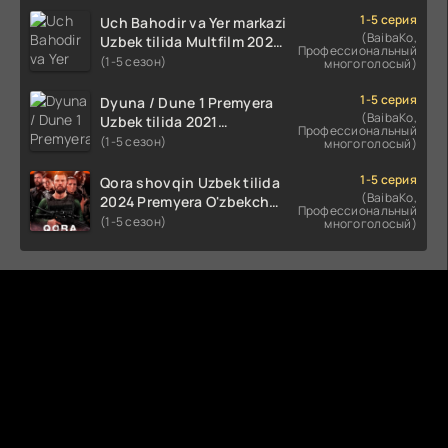
HD skachat
1-5 серия
Uch Bahodir va Yer markazi
(BaibaKo,
Uzbek tilida Multfilm 2025
Профессиональный
tarjima HD skachat
(1-5 сезон)
многоголосый)
1-5 серия
Dyuna / Dune 1 Premyera
(BaibaKo,
Uzbek tilida 2021
Профессиональный
O'zbekcha tarjima kino HD
(1-5 сезон)
многоголосый)
1-5 серия
Qora shovqin Uzbek tilida
(BaibaKo,
2024 Premyera O'zbekcha
Профессиональный
tarjima kino HD skachat
(1-5 сезон)
многоголосый)
Комментируют