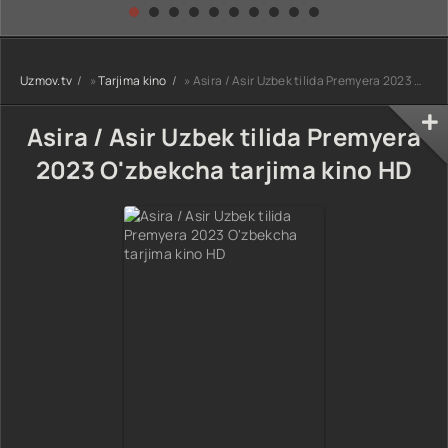
kino) tarjima HD
Uzbek tilida
yuksalishi
skachat
Premyera Netflix
filmi Uzbek tilida
O'zbekcha 2026
Uzmov.tv
»
Tarjima kino
» Asira / Asir Uzbek tilida Premyera 2023 O'zbekcha tarjima kino HD
tarjima kino Full
HD tas-ix
skachat
Asira / Asir Uzbek tilida Premyera
2023 O'zbekcha tarjima kino HD