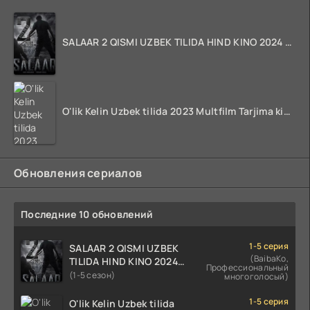
SALAAR 2 QISMI UZBEK TILIDA HIND KINO 2024 TARJIMA 720p HD Skachat
O'lik Kelin Uzbek tilida 2023 Multfilm Tarjima kino skachat
Обновления сериалов
Последние 10 обновлений
1-5 серия
SALAAR 2 QISMI UZBEK
(BaibaKo,
TILIDA HIND KINO 2024
Профессиональный
TARJIMA 720p HD Skachat
(1-5 сезон)
многоголосый)
1-5 серия
O'lik Kelin Uzbek tilida