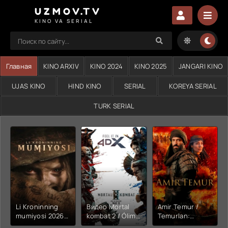
UZMOV.TV
KINO VA SERIAL
Главная
KINO ARXIV
KINO 2024
KINO 2025
JANGARI KINO
UJAS KINO
HIND KINO
SERIAL
KOREYA SERIAL
TURK SERIAL
Li Kroninning
Видео Mortal
Amir Temur /
mumiyosi 2026
kombat 2 / Ólim
Temurlan:
(uzbek tilida
jangi 2 (2026)
Fathchining