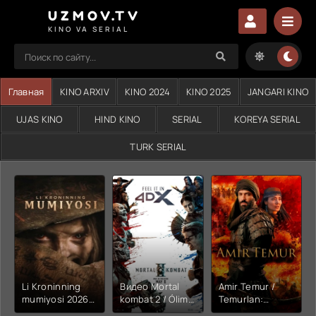
UZMOV.TV
KINO VA SERIAL
Главная
KINO ARXIV
KINO 2024
KINO 2025
JANGARI KINO
UJAS KINO
HIND KINO
SERIAL
KOREYA SERIAL
TURK SERIAL
Li Kroninning
Видео Mortal
Amir Temur /
mumiyosi 2026
kombat 2 / Ólim
Temurlan:
(uzbek tilida
jangi 2 (2026)
Fathchining