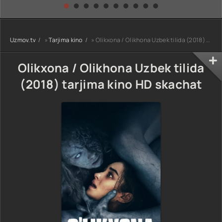
kino) tarjima HD
Uzbek tilida
yuksalishi
skachat
Premyera Netflix
filmi Uzbek tilida
O'zbekcha 2026
Uzmov.tv
»
Tarjima kino
» Olikxona / Olikhona Uzbek tilida (2018) tarjima kino HD skachat
tarjima kino Full
HD tas-ix
skachat
Olikxona / Olikhona Uzbek tilida
(2018) tarjima kino HD skachat