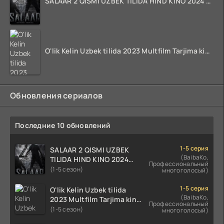
SALAAR 2 QISMI UZBEK TILIDA HIND KINO 2024 TARJIMA 720p HD Skachat
O'lik Kelin Uzbek tilida 2023 Multfilm Tarjima kino skachat
Обновления сериалов
Последние 10 обновлений
1-5 серия
SALAAR 2 QISMI UZBEK
(BaibaKo,
TILIDA HIND KINO 2024
Профессиональный
TARJIMA 720p HD Skachat
(1-5 сезон)
многоголосый)
1-5 серия
O'lik Kelin Uzbek tilida
(BaibaKo,
2023 Multfilm Tarjima kino
Профессиональный
skachat
(1-5 сезон)
многоголосый)