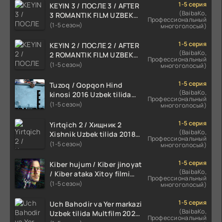
1-5 серия
KEYIN 3 / ПОСЛЕ 3 / AFTER
(BaibaKo,
3 ROMANTIK FILM UZBEK
Профессиональный
TILIDA 2021 TARJIMA FILM
(1-5 сезон)
многоголосый)
HD
1-5 серия
KEYIN 2 / ПОСЛЕ 2 / AFTER
(BaibaKo,
2 ROMANTIK FILM UZBEK
Профессиональный
TILIDA 2020 TARJIMA FILM
(1-5 сезон)
многоголосый)
HD
1-5 серия
Tuzoq / Qopqon Hind
(BaibaKo,
kinosi 2016 Uzbek tilida
Профессиональный
tarjima film HD
(1-5 сезон)
многоголосый)
1-5 серия
Yirtqich 2 / Хищник 2
(BaibaKo,
Xishnik Uzbek tilida 2018-
Профессиональный
2024 O'zbekcha tarjima
(1-5 сезон)
многоголосый)
kino HD Skachat
1-5 серия
Kiber hujum / Kiber jinoyat
(BaibaKo,
/ Kiber ataka Xitoy filmi
Профессиональный
Uzbek tilida O'zbekcha
(1-5 сезон)
многоголосый)
(2023-2025) tarjima kino
HD skachat
1-5 серия
Uch Bahodir va Yer markazi
(BaibaKo,
Uzbek tilida Multfilm 2025
Профессиональный