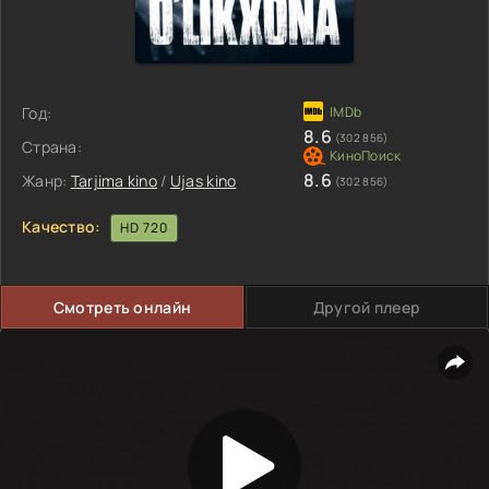
Год:
8.6
(302 856)
Страна:
8.6
Жанр:
Tarjima kino
/
Ujas kino
(302 856)
Качество:
HD 720
Смотреть онлайн
Другой плеер