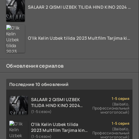
SALAAR 2 QISMI UZBEK TILIDA HIND KINO 2024 TARJIMA 720p HD Skachat
O'lik Kelin Uzbek tilida 2023 Multfilm Tarjima kino skachat
Обновления сериалов
Последние 10 обновлений
1-5 серия
SALAAR 2 QISMI UZBEK
(BaibaKo,
TILIDA HIND KINO 2024
Профессиональный
TARJIMA 720p HD Skachat
(1-5 сезон)
многоголосый)
1-5 серия
O'lik Kelin Uzbek tilida
(BaibaKo,
2023 Multfilm Tarjima kino
Профессиональный
skachat
(1-5 сезон)
многоголосый)