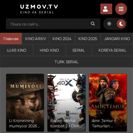
UZMOV.TV
KINO VA SERIAL
Главная
KINO ARXIV
KINO 2024
KINO 2025
JANGARI KINO
UJAS KINO
HIND KINO
SERIAL
KOREYA SERIAL
TURK SERIAL
Li Kroninning
Видео Mortal
Amir Temur /
mumiyosi 2026
kombat 2 / Ólim
Temurlan:
(uzbek tilida
jangi 2 (2026)
Fathchining