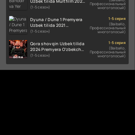
Uzbek tilida Multfilm 2025
Профессиональный
tarjima HD skachat
(1-5 сезон)
многоголосый)
1-5 серия
Dyuna / Dune 1 Premyera
(BaibaKo,
Uzbek tilida 2021
Профессиональный
O'zbekcha tarjima kino HD
(1-5 сезон)
многоголосый)
1-5 серия
Qora shovqin Uzbek tilida
(BaibaKo,
2024 Premyera O'zbekcha
Профессиональный
tarjima kino HD skachat
(1-5 сезон)
многоголосый)
Комментируют