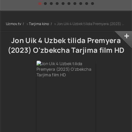
kino) tarjima HD
Uzbek tilida
yuksalishi
skachat
Premyera Netflix
filmi Uzbek tilida
O'zbekcha 2026
Uzmov.tv
»
Tarjima kino
» Jon Uik 4 Uzbek tilida Premyera (2023) O'zbekcha Tarjima film HD
tarjima kino Full
HD tas-ix
skachat
Jon Uik 4 Uzbek tilida Premyera
(2023) O'zbekcha Tarjima film HD