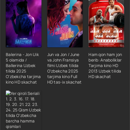
Balerina - Jon Uik
Jun va Jon / June
Ham qon ham jon
5 olamida /
va John Fransiya
berib: Anaboliklar
Ballerina Uzbek
filmi Uzbek tilida
Tarjima kino HD
tilida 2025
O'zbekcha 2025
2013 Uzbek tilida
O'zbekcha tarjima
tarjima kino Full
HD skachat
kino HD skachat
HD tas-ix skachat