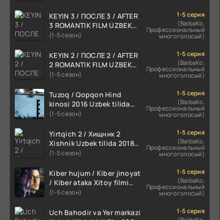
1-5 серия
KEYIN 3 / ПОСЛЕ 3 / AFTER
(BaibaKo,
3 ROMANTIK FILM UZBEK
Профессиональный
TILIDA 2021 TARJIMA FILM
(1-5 сезон)
многоголосый)
HD
1-5 серия
KEYIN 2 / ПОСЛЕ 2 / AFTER
(BaibaKo,
2 ROMANTIK FILM UZBEK
Профессиональный
TILIDA 2020 TARJIMA FILM
(1-5 сезон)
многоголосый)
HD
1-5 серия
Tuzoq / Qopqon Hind
(BaibaKo,
kinosi 2016 Uzbek tilida
Профессиональный
tarjima film HD
(1-5 сезон)
многоголосый)
1-5 серия
Yirtqich 2 / Хищник 2
(BaibaKo,
Xishnik Uzbek tilida 2018-
Профессиональный
2024 O'zbekcha tarjima
(1-5 сезон)
многоголосый)
kino HD Skachat
1-5 серия
Kiber hujum / Kiber jinoyat
(BaibaKo,
/ Kiber ataka Xitoy filmi
Профессиональный
Uzbek tilida O'zbekcha
(1-5 сезон)
многоголосый)
(2023-2025) tarjima kino
HD skachat
1-5 серия
Uch Bahodir va Yer markazi
(BaibaKo,