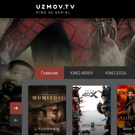
UZMOV.TV
KINO VA SERIAL
Главная
KINO ARXIV
KINO 2024
Li Kroninning
Видео
Amir 
mumiyosi
Mortal
Temur