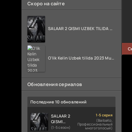
Скоро на сайте
SALAAR 2 QISMI UZBEK TILIDA HIND KINO 2024 TARJIMA 720p HD Skachat
С
O'lik Kelin Uzbek tilida 2023 Multfilm Tarjima kino skachat
Обновления сериалов
Последние 10 обновлений
1-5 серия
SALAAR 2
(BaibaKo,
QISMI
Профессиональный
UZBEK
(1-5 сезон)
многоголосый)