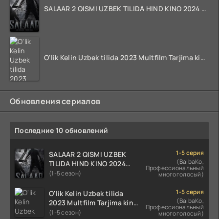
SALAAR 2 QISMI UZBEK TILIDA HIND KINO 2024 TARJIMA 720p HD Skachat
O'lik Kelin Uzbek tilida 2023 Multfilm Tarjima kino skachat
Обновления сериалов
Последние 10 обновлений
1-5 серия
SALAAR 2 QISMI UZBEK
(BaibaKo,
TILIDA HIND KINO 2024
Профессиональный
TARJIMA 720p HD Skachat
(1-5 сезон)
многоголосый)
1-5 серия
O'lik Kelin Uzbek tilida
(BaibaKo,
2023 Multfilm Tarjima kino
Профессиональный
skachat
(1-5 сезон)
многоголосый)