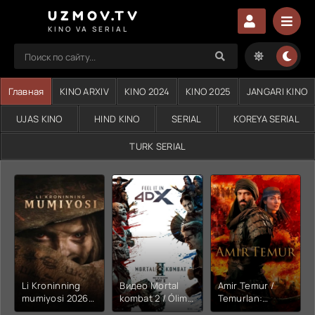
UZMOV.TV
KINO VA SERIAL
Главная
KINO ARXIV
KINO 2024
KINO 2025
JANGARI KINO
UJAS KINO
HIND KINO
SERIAL
KOREYA SERIAL
TURK SERIAL
Li Kroninning
Видео Mortal
Amir Temur /
mumiyosi 2026
kombat 2 / Ólim
Temurlan:
(uzbek tilida
jangi 2 (2026)
Fathchining