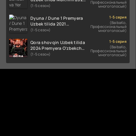
Профессиональный
tarjima HD skachat
(1-5 сезон)
многоголосый)
1-5 серия
Dyuna / Dune 1 Premyera
(BaibaKo,
Uzbek tilida 2021
Профессиональный
O'zbekcha tarjima kino HD
(1-5 сезон)
многоголосый)
1-5 серия
Qora shovqin Uzbek tilida
(BaibaKo,
2024 Premyera O'zbekcha
Профессиональный
tarjima kino HD skachat
(1-5 сезон)
многоголосый)
Комментируют