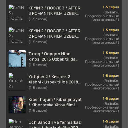
1-5 серия
KEYIN 3 / ПОСЛЕ 3 / AFTER
(BaibaKo,
3 ROMANTIK FILM UZBEK
Профессиональный
TILIDA 2021 TARJIMA FILM
(1-5 сезон)
многоголосый)
HD
1-5 серия
KEYIN 2 / ПОСЛЕ 2 / AFTER
(BaibaKo,
2 ROMANTIK FILM UZBEK
Профессиональный
TILIDA 2020 TARJIMA FILM
(1-5 сезон)
многоголосый)
HD
1-5 серия
Tuzoq / Qopqon Hind
(BaibaKo,
kinosi 2016 Uzbek tilida
Профессиональный
tarjima film HD
(1-5 сезон)
многоголосый)
1-5 серия
Yirtqich 2 / Хищник 2
(BaibaKo,
Xishnik Uzbek tilida 2018-
Профессиональный
2024 O'zbekcha tarjima
(1-5 сезон)
многоголосый)
kino HD Skachat
1-5 серия
Kiber hujum / Kiber jinoyat
(BaibaKo,
/ Kiber ataka Xitoy filmi
Профессиональный
Uzbek tilida O'zbekcha
(1-5 сезон)
многоголосый)
(2023-2025) tarjima kino
HD skachat
1-5 серия
Uch Bahodir va Yer markazi
(BaibaKo,
Uzbek tilida Multfilm 2025