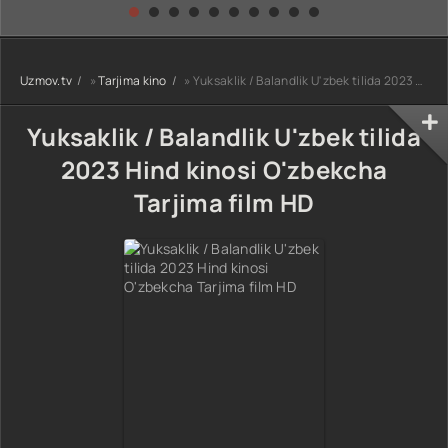
kino) tarjima HD
Uzbek tilida
yuksalishi
skachat
Premyera Netflix
filmi Uzbek tilida
O'zbekcha 2026
Uzmov.tv
»
Tarjima kino
» Yuksaklik / Balandlik U'zbek tilida 2023 Hind kinosi O'zbekcha Tarjima film HD
tarjima kino Full
HD tas-ix
skachat
Yuksaklik / Balandlik U'zbek tilida
2023 Hind kinosi O'zbekcha
Tarjima film HD