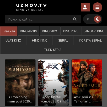
UZMOV.TV
KINO VA SERIAL
Главная
KINO ARXIV
KINO 2024
KINO 2025
JANGARI KINO
UJAS KINO
HIND KINO
SERIAL
KOREYA SERIAL
TURK SERIAL
Li Kroninning
Видео Mortal
Amir Temur /
mumiyosi 2026
kombat 2 / Ólim
Temurlan:
(uzbek tilida
jangi 2 (2026)
Fathchining