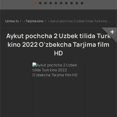
kino) tarjima HD
Uzbek tilida
yuksalishi
skachat
Premyera Netflix
filmi Uzbek tilida
O'zbekcha 2026
Uzmov.tv
»
Tarjima kino
» Aykut pochcha 2 Uzbek tilida Turk kino 2022 O'zbekcha Tarjima film HD
tarjima kino Full
HD tas-ix
skachat
Aykut pochcha 2 Uzbek tilida Turk
kino 2022 O'zbekcha Tarjima film
HD