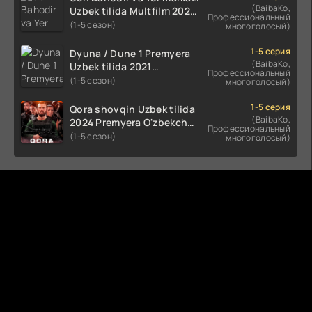
(BaibaKo,
Uzbek tilida Multfilm 2025
Профессиональный
tarjima HD skachat
(1-5 сезон)
многоголосый)
1-5 серия
Dyuna / Dune 1 Premyera
(BaibaKo,
Uzbek tilida 2021
Профессиональный
O'zbekcha tarjima kino HD
(1-5 сезон)
многоголосый)
1-5 серия
Qora shovqin Uzbek tilida
(BaibaKo,
2024 Premyera O'zbekcha
Профессиональный
tarjima kino HD skachat
(1-5 сезон)
многоголосый)
Комментируют