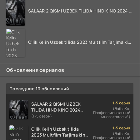
SALAAR 2 QISMI UZBEK TILIDA HIND KINO 2024 TARJIMA 720p HD Skachat
O'lik Kelin Uzbek tilida 2023 Multfilm Tarjima kino skachat
Обновления сериалов
Последние 10 обновлений
1-5 серия
SALAAR 2 QISMI UZBEK
(BaibaKo,
TILIDA HIND KINO 2024
Профессиональный
TARJIMA 720p HD Skachat
(1-5 сезон)
многоголосый)
1-5 серия
O'lik Kelin Uzbek tilida
(BaibaKo,
2023 Multfilm Tarjima kino
Профессиональный