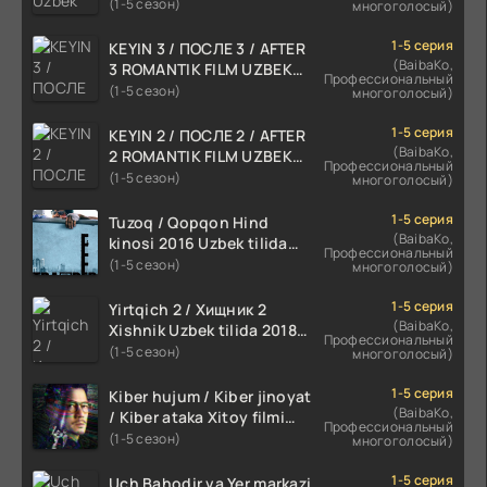
skachat
(1-5 сезон)
многоголосый)
1-5 серия
KEYIN 3 / ПОСЛЕ 3 / AFTER
(BaibaKo,
3 ROMANTIK FILM UZBEK
Профессиональный
TILIDA 2021 TARJIMA FILM
(1-5 сезон)
многоголосый)
HD
1-5 серия
KEYIN 2 / ПОСЛЕ 2 / AFTER
(BaibaKo,
2 ROMANTIK FILM UZBEK
Профессиональный
TILIDA 2020 TARJIMA FILM
(1-5 сезон)
многоголосый)
HD
1-5 серия
Tuzoq / Qopqon Hind
(BaibaKo,
kinosi 2016 Uzbek tilida
Профессиональный
tarjima film HD
(1-5 сезон)
многоголосый)
1-5 серия
Yirtqich 2 / Хищник 2
(BaibaKo,
Xishnik Uzbek tilida 2018-
Профессиональный
2024 O'zbekcha tarjima
(1-5 сезон)
многоголосый)
kino HD Skachat
1-5 серия
Kiber hujum / Kiber jinoyat
(BaibaKo,
/ Kiber ataka Xitoy filmi
Профессиональный
Uzbek tilida O'zbekcha
(1-5 сезон)
многоголосый)
(2023-2025) tarjima kino
HD skachat
1-5 серия
Uch Bahodir va Yer markazi