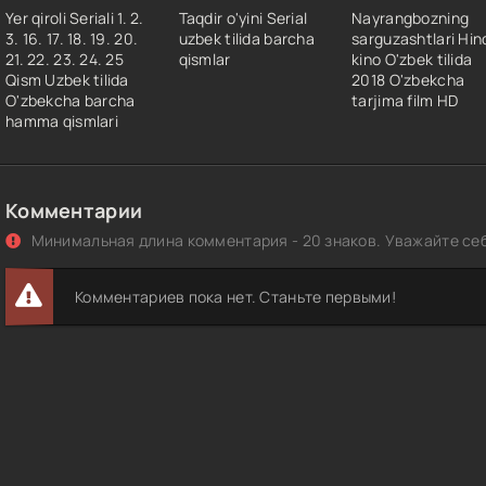
Yer qiroli Seriali 1. 2.
Taqdir o'yini Serial
Nayrangbozning
3. 16. 17. 18. 19. 20.
uzbek tilida barcha
sarguzashtlari Hin
21. 22. 23. 24. 25
qismlar
kino O'zbek tilida
Qism Uzbek tilida
2018 O'zbekcha
O'zbekcha barcha
tarjima film HD
hamma qismlari
Комментарии
Минимальная длина комментария - 20 знаков. Уважайте себ
Комментариев пока нет. Станьте первыми!