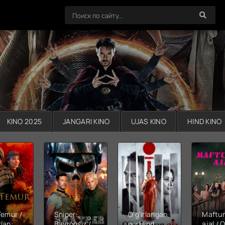
KINO 2025
JANGARI KINO
UJAS KINO
HIND KINO
Temur /
Sniper:
O'g'irlangan
Maftu
lan:
Bayroqsiz /
qiz Hind
ajal / Q