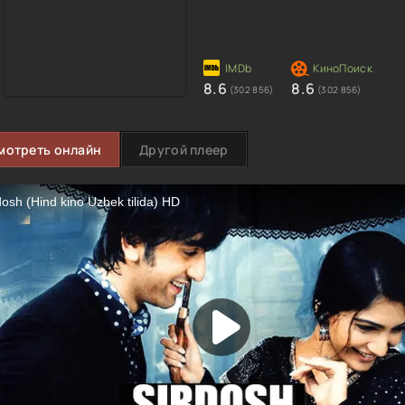
8.6
8.6
(302 856)
(302 856)
мотреть онлайн
Другой плеер