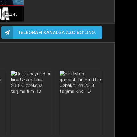
TELEGRAM KANALGA AZO BO'LING.