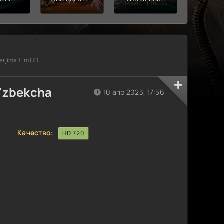
alar
zabt et /
tilida (2025)
Premye
Barcha
O'zbekcha
2026 U
davrlarning
tarjima kino
tilida
kcha
eng zo'ri
720p HD
O'zbek
 kino
Multfilm
skachat
tarjima
HD
Uzbek tilida
Full HD 
arjima film HD
at
2026
ix skac
tarjima HD
skachat
O'zbekcha
10 апр 2023, 17:56
Качество:
HD 720