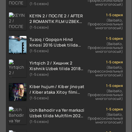
Профессиональный
TILIDA 2021 TARJIMA FILM
(1-5 сезон)
многоголосый)
HD
1-5 серия
KEYIN 2 / ПОСЛЕ 2 / AFTER
(BaibaKo,
2 ROMANTIK FILM UZBEK
Профессиональный
TILIDA 2020 TARJIMA FILM
(1-5 сезон)
многоголосый)
HD
1-5 серия
Tuzoq / Qopqon Hind
(BaibaKo,
kinosi 2016 Uzbek tilida
Профессиональный
tarjima film HD
(1-5 сезон)
многоголосый)
1-5 серия
Yirtqich 2 / Хищник 2
(BaibaKo,
Xishnik Uzbek tilida 2018-
Профессиональный
2024 O'zbekcha tarjima
(1-5 сезон)
многоголосый)
kino HD Skachat
1-5 серия
Kiber hujum / Kiber jinoyat
(BaibaKo,
/ Kiber ataka Xitoy filmi
Профессиональный
Uzbek tilida O'zbekcha
(1-5 сезон)
многоголосый)
(2023-2025) tarjima kino
HD skachat
1-5 серия
Uch Bahodir va Yer markazi
(BaibaKo,
Uzbek tilida Multfilm 2025
Профессиональный
tarjima HD skachat
(1-5 сезон)
многоголосый)