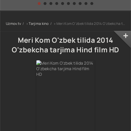
kino) tarjima HD
Uzbek tilida
yuksalishi
skachat
Premyera Netflix
filmi Uzbek tilida
O'zbekcha 2026
Uzmov.tv
»
Tarjima kino
» Meri Kom O'zbek tilida 2014 O'zbekcha tarjima Hind film HD
tarjima kino Full
HD tas-ix
skachat
Meri Kom O'zbek tilida 2014
O'zbekcha tarjima Hind film HD