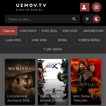
UZMOV.TV
KINO VA SERIAL
Главная
KINO ARXIV
KINO 2024
KINO 2025
JANGARI KINO
UJAS KINO
HIND KINO
SERIAL
KOREYA SERIAL
TURK SERIAL
Li Kroninning
Видео Mortal
Amir Temur /
mumiyosi 2026
kombat 2 / Ólim
Temurlan:
(uzbek tilida
jangi 2 (2026)
Fathchining