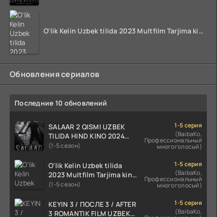
O'lik Kelin Uzbek tilida 2023 Multfilm Tarjima kino skachat
Обновления сериалов
Последние 10 обновлений
1-5 серия
SALAAR 2 QISMI UZBEK
(BaibaKo,
TILIDA HIND KINO 2024
Профессиональный
TARJIMA 720p HD Skachat
(1-5 сезон)
многоголосый)
1-5 серия
O'lik Kelin Uzbek tilida
(BaibaKo,
2023 Multfilm Tarjima kino
Профессиональный
skachat
(1-5 сезон)
многоголосый)
1-5 серия
KEYIN 3 / ПОСЛЕ 3 / AFTER
(BaibaKo,
3 ROMANTIK FILM UZBEK