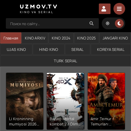
UZMOV.TV
KINO VA SERIAL
Главная
KINO ARXIV
KINO 2024
KINO 2025
JANGARI KINO
UJAS KINO
HIND KINO
SERIAL
KOREYA SERIAL
TURK SERIAL
Li Kroninning
Видео Mortal
Amir Temur /
mumiyosi 2026
kombat 2 / Ólim
Temurlan:
(uzbek tilida
jangi 2 (2026)
Fathchining