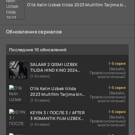
O'lik Kelin Uzbek tilida 2023 Multfilm Tarjima kino skachat
Обновления сериалов
Последние 10 обновлений
1-5 серия
SALAAR 2 QISMI UZBEK
(BaibaKo,
TILIDA HIND KINO 2024
Профессиональный
TARJIMA 720p HD Skachat
(1-5 сезон)
многоголосый)
1-5 серия
O'lik Kelin Uzbek tilida
(BaibaKo,
2023 Multfilm Tarjima kino
Профессиональный
skachat
(1-5 сезон)
многоголосый)
1-5 серия
KEYIN 3 / ПОСЛЕ 3 / AFTER
(BaibaKo,
3 ROMANTIK FILM UZBEK
Профессиональный
TILIDA 2021 TARJIMA FILM
(1-5 сезон)
многоголосый)
HD