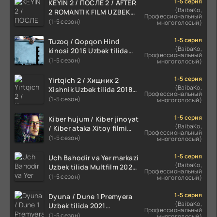
1-5 серия
KEYIN 2 / ПОСЛЕ 2 / AFTER
(BaibaKo,
2 ROMANTIK FILM UZBEK
Профессиональный
TILIDA 2020 TARJIMA FILM
(1-5 сезон)
многоголосый)
HD
1-5 серия
Tuzoq / Qopqon Hind
(BaibaKo,
kinosi 2016 Uzbek tilida
Профессиональный
tarjima film HD
(1-5 сезон)
многоголосый)
1-5 серия
Yirtqich 2 / Хищник 2
(BaibaKo,
Xishnik Uzbek tilida 2018-
Профессиональный
2024 O'zbekcha tarjima
(1-5 сезон)
многоголосый)
kino HD Skachat
1-5 серия
Kiber hujum / Kiber jinoyat
(BaibaKo,
/ Kiber ataka Xitoy filmi
Профессиональный
Uzbek tilida O'zbekcha
(1-5 сезон)
многоголосый)
(2023-2025) tarjima kino
HD skachat
1-5 серия
Uch Bahodir va Yer markazi
(BaibaKo,
Uzbek tilida Multfilm 2025
Профессиональный
tarjima HD skachat
(1-5 сезон)
многоголосый)
1-5 серия
Dyuna / Dune 1 Premyera
(BaibaKo,
Uzbek tilida 2021
Профессиональный
O'zbekcha tarjima kino HD
(1-5 сезон)
многоголосый)