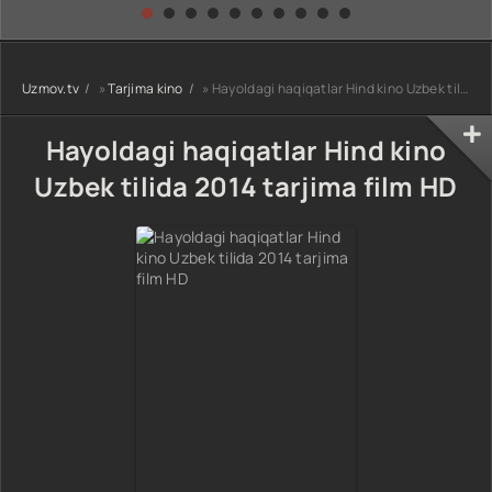
kino) tarjima HD
Uzbek tilida
yuksalishi
skachat
Premyera Netflix
filmi Uzbek tilida
O'zbekcha 2026
Uzmov.tv
»
Tarjima kino
» Hayoldagi haqiqatlar Hind kino Uzbek tilida 2014 tarjima film HD
tarjima kino Full
HD tas-ix
skachat
Hayoldagi haqiqatlar Hind kino
Uzbek tilida 2014 tarjima film HD