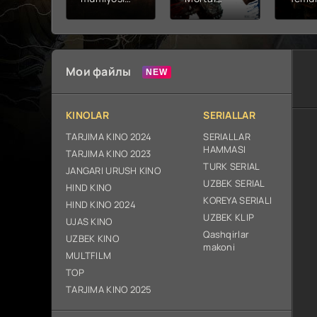
2026 (uzbek
kombat 2 /
Fathc
tilida kino)
Ólim jangi 2
yuksal
tarjima HD
(2026)
Prem
skachat
Uzbek tilida
Netfli
Uzbek 
Мои файлы
O'zbe
2026
tarjim
KINOLAR
SERIALLAR
Full H
ix sk
TARJIMA KINO 2024
SERIALLAR
HAMMASI
TARJIMA KINO 2023
TURK SERIAL
JANGARI URUSH KINO
UZBEK SERIAL
HIND KINO
KOREYA SERIALI
HIND KINO 2024
UZBEK KLIP
UJAS KINO
Qashqirlar
UZBEK KINO
makoni
MULTFILM
TOP
TARJIMA KINO 2025