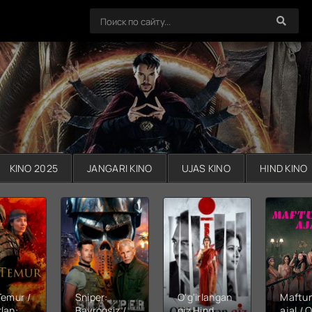
KINO 2025
JANGARI KINO
UJAS KINO
HIND KINO
Temur /
Sniper:
O'g'irlangan
Maftu
lan:
Bayroqsiz /
qiz Hind
ajal / Q