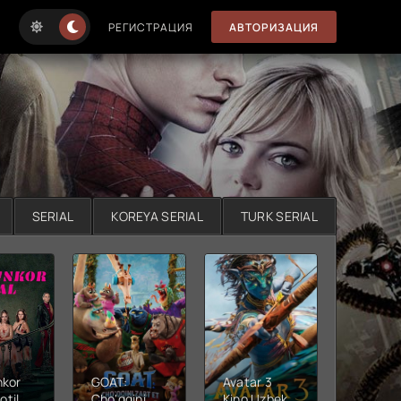
РЕГИСТРАЦИЯ
АВТОРИЗАЦИЯ
SERIAL
KOREYA SERIAL
TURK SERIAL
nkor
GOAT:
Avatar 3
Xushta
otil
Cho'qqini
Kino Uzbek
Ujas ki