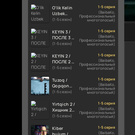
TILIDA
HIND KINO
1-5 серия
O'lik Kelin
2024
(BaibaKo,
Uzbek
Профессиональный
TARJIMA
tilida 2023
(1-5 сезон)
многоголосый)
720p HD
Multfilm
Skachat
Tarjima
1-5 серия
KEYIN 3 /
kino
(BaibaKo,
ПОСЛЕ 3 /
Профессиональный
skachat
AFTER 3
(1-5 сезон)
многоголосый)
ROMANTIK
FILM
1-5 серия
KEYIN 2 /
UZBEK
(BaibaKo,
ПОСЛЕ 2 /
Профессиональный
TILIDA
AFTER 2
(1-5 сезон)
многоголосый)
2021
ROMANTIK
TARJIMA
FILM
1-5 серия
Tuzoq /
FILM HD
UZBEK
(BaibaKo,
Qopqon
Профессиональный
TILIDA
Hind
(1-5 сезон)
многоголосый)
2020
kinosi
TARJIMA
2016 Uzbek
1-5 серия
Yirtqich 2 /
FILM HD
tilida
(BaibaKo,
Хищник 2
Профессиональный
tarjima film
Xishnik
(1-5 сезон)
многоголосый)
HD
Uzbek
tilida 2018-
1-5 серия
Kiber
2024
(BaibaKo,
hujum /