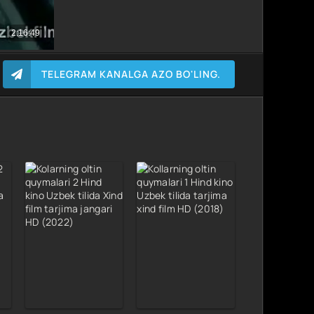
TELEGRAM KANALGA AZO BO'LING.