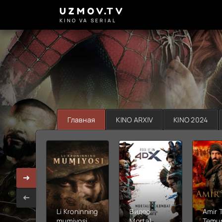
UZMOV.TV
KINO VA SERIAL
Главная
KINO ARXIV
KINO 2024
Li Kroninning
Видео
Amir 
mumiyosi
Mortal
Temur