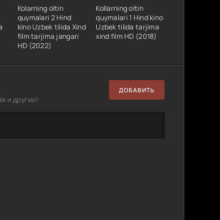
Kolarning oltin
Kollarning oltin
quymalari 2 Hind
quymalari 1 Hind kino
a
kino Uzbek tilida Xind
Uzbek tilida tarjima
film tarjima jangari
xind film HD (2018)
HD (2022)
ДОБАВИТЬ
я и других!