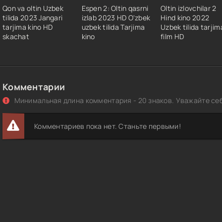
Qon va oltin Uzbek
Espen 2: Oltin qasrni
Oltin izlovchilar 2
tilida 2023 Jangari
izlab 2023 HD O'zbek
Hind kino 2022
tarjima kino HD
uzbek tilida Tarjima
Uzbek tilida tarjim
skachat
kino
film HD
Комментарии
Минимальная длина комментария - 20 знаков. Уважайте себ
Комментариев пока нет. Станьте первыми!