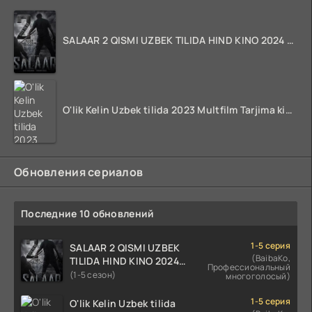
SALAAR 2 QISMI UZBEK TILIDA HIND KINO 2024 TARJIMA 720p HD Skachat
O'lik Kelin Uzbek tilida 2023 Multfilm Tarjima kino skachat
Обновления сериалов
Последние 10 обновлений
1-5 серия
SALAAR 2 QISMI UZBEK
(BaibaKo,
TILIDA HIND KINO 2024
Профессиональный
TARJIMA 720p HD Skachat
(1-5 сезон)
многоголосый)
1-5 серия
O'lik Kelin Uzbek tilida