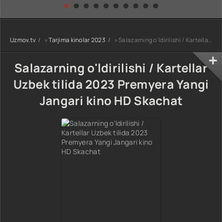
kino) tarjima HD
Uzbek tilida
yuksalishi
skachat
Premyera Netflix
filmi Uzbek tilida
O'zbekcha 2026
Uzmov.tv
»
Tarjima kinolar 2023
» Salazarning o'ldirilishi / Kartellar Uzbek tilida 2023 Premyera Yangi Jangari kino HD Skachat
tarjima kino Full
HD tas-ix
skachat
Salazarning o'ldirilishi / Kartellar
Uzbek tilida 2023 Premyera Yangi
Jangari kino HD Skachat