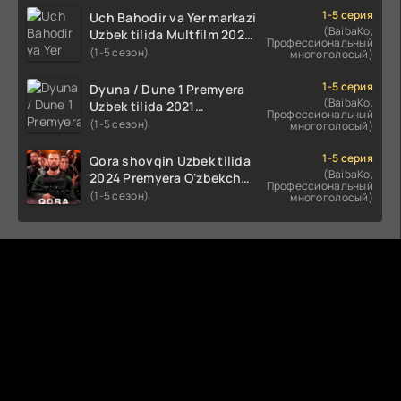
HD skachat
1-5 серия
Uch Bahodir va Yer markazi
(BaibaKo,
Uzbek tilida Multfilm 2025
Профессиональный
tarjima HD skachat
(1-5 сезон)
многоголосый)
1-5 серия
Dyuna / Dune 1 Premyera
(BaibaKo,
Uzbek tilida 2021
Профессиональный
O'zbekcha tarjima kino HD
(1-5 сезон)
многоголосый)
1-5 серия
Qora shovqin Uzbek tilida
(BaibaKo,
2024 Premyera O'zbekcha
Профессиональный
tarjima kino HD skachat
(1-5 сезон)
многоголосый)
Комментируют