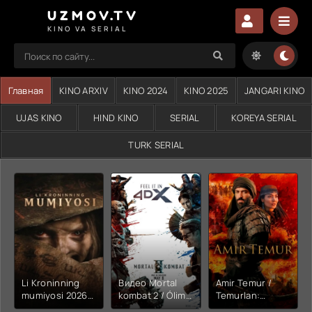
UZMOV.TV
KINO VA SERIAL
Главная
KINO ARXIV
KINO 2024
KINO 2025
JANGARI KINO
UJAS KINO
HIND KINO
SERIAL
KOREYA SERIAL
TURK SERIAL
Li Kroninning
Видео Mortal
Amir Temur /
mumiyosi 2026
kombat 2 / Ólim
Temurlan:
(uzbek tilida
jangi 2 (2026)
Fathchining