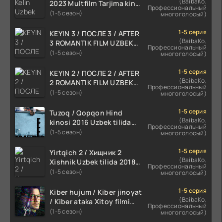
(BaibaKo,
2023 Multfilm Tarjima kino
Профессиональный
skachat
(1-5 сезон)
многоголосый)
1-5 серия
KEYIN 3 / ПОСЛЕ 3 / AFTER
(BaibaKo,
3 ROMANTIK FILM UZBEK
Профессиональный
TILIDA 2021 TARJIMA FILM
(1-5 сезон)
многоголосый)
HD
1-5 серия
KEYIN 2 / ПОСЛЕ 2 / AFTER
(BaibaKo,
2 ROMANTIK FILM UZBEK
Профессиональный
TILIDA 2020 TARJIMA FILM
(1-5 сезон)
многоголосый)
HD
1-5 серия
Tuzoq / Qopqon Hind
(BaibaKo,
kinosi 2016 Uzbek tilida
Профессиональный
tarjima film HD
(1-5 сезон)
многоголосый)
1-5 серия
Yirtqich 2 / Хищник 2
(BaibaKo,
Xishnik Uzbek tilida 2018-
Профессиональный
2024 O'zbekcha tarjima
(1-5 сезон)
многоголосый)
kino HD Skachat
1-5 серия
Kiber hujum / Kiber jinoyat
(BaibaKo,
/ Kiber ataka Xitoy filmi
Профессиональный
Uzbek tilida O'zbekcha
(1-5 сезон)
многоголосый)
(2023-2025) tarjima kino